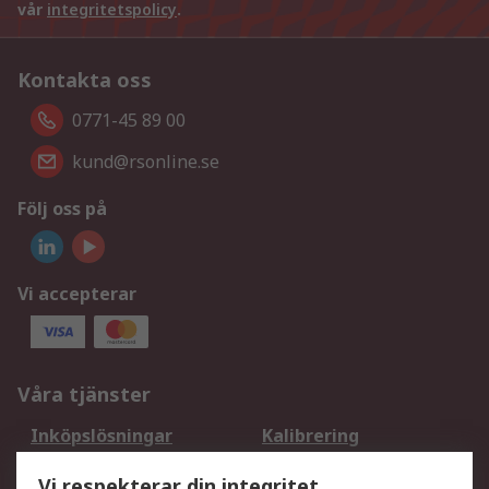
vår
integritetspolicy
.
Kontakta oss
0771-45 89 00
kund@rsonline.se
Följ oss på
Vi accepterar
Våra tjänster
Inköpslösningar
Kalibrering
Utökat sortiment
Oljetestning och analys
Vi respekterar din integritet