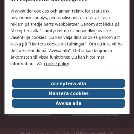
DesignSpark
Teknisk Support
Ditt lokala säljteam
Exportlösningar
Vi använder cookies och annan teknik för statistisk
användningsanalys, personalisering och för att visa
reklam på tredje parts webbplatser. Genom att klicka på
Support
"Acceptera alla" samtycker du till behandling av icke
Få hjälp
Retur av varor
väsentliga cookies. Du kan välja dina cookies genom att
klicka på "Hantera cookie-inställningar". Om du inte vill ha
Leverans
Spåra din order
detta klickar du på "Avvisa alla". Detta kan begränsa
Begär en fakturakopi
Fördelar med RS-konto
åtkomsten till vissa funktioner. Du kan hitta mer
Betalningsalternativ
Okdo
information i vår
cookie policy
.
Om RS
Acceptera alla
Om RS
Försäljningsvillkor
Hantera cookies
Det juridiska
Press Centre
Avvisa alla
Jobba hos RS
ESG
Över hela världen
Våra certificeringar
Kronborgsgränd 1 164 46 Kista
© RS Components AB