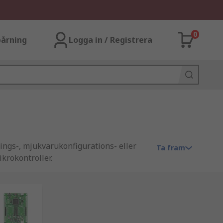
0
årning
Logga in / Registrera
ings-, mjukvarukonfigurations- eller
Ta fram
krokontroller.
g som möjliggör programmering av
per av programmeringsverktyg, det