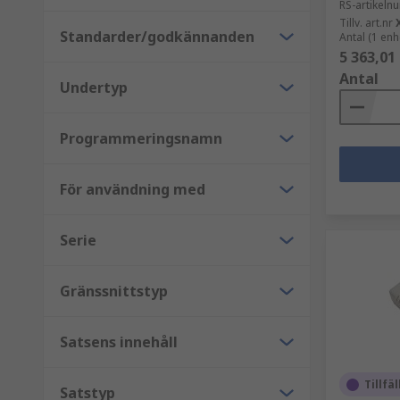
RS-artikel
UV-raderare
Tillv. art.nr
Standarder/godkännanden
Antal (1 enh
5 363,01
UV-raderare är verktyg som används för att radera da
Antal
Undertyp
orsaka jonisering inom kiseloxiden. Detta gör att de
Kretskortsadaptrar
Programmeringsnamn
Kretskortsadaptrar är tillbehör som används tillsa
För användning med
Adaptrar konverterar IC-paketet för att möjliggöra 
Serie
Gränssnittstyp
Satsens innehåll
Tillfäl
Satstyp