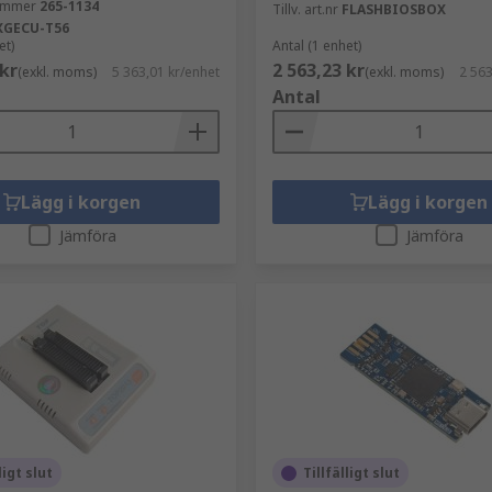
nummer
265-1134
Tillv. art.nr
FLASHBIOSBOX
XGECU-T56
et)
Antal (1 enhet)
 kr
2 563,23 kr
(exkl. moms)
5 363,01 kr/enhet
(exkl. moms)
2 563
ta som lagras i EPROM. Verktygen använder stark kontroller
Antal
n lagrade laddningen på den flytande gaten kan skingras elle
Lägg i korgen
Lägg i korgen
mmans med kretskortsrogrammerare. Adaptrarna används för
Jämföra
Jämföra
programmering av andra pakettyper inklusive PLCC, DIL och
ligt slut
Tillfälligt slut