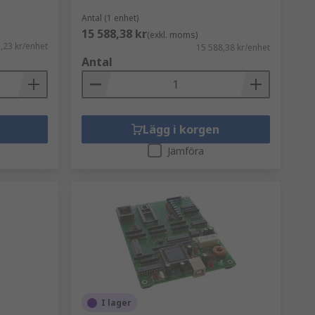
Antal (1 enhet)
15 588,38 kr
(exkl. moms)
,23 kr/enhet
15 588,38 kr/enhet
ad ultraviolett ljusexponering för att
Antal
r raderas.
Lägg i korgen
 prototypframtagning och utveckling.
Jämföra
 DIP
I lager