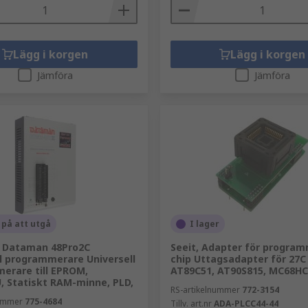
Lägg i korgen
Lägg i korgen
Jämföra
Jämföra
 på att utgå
I lager
 Dataman 48Pro2C
Seeit, Adapter för program
ll programmerare Universell
chip Uttagsadapter för 27C 
erare till EPROM,
AT89C51, AT90S815, MC68HC
 Statiskt RAM-minne, PLD,
RS-artikelnummer
772-3154
nummer
775-4684
Tillv. art.nr
ADA-PLCC44-44