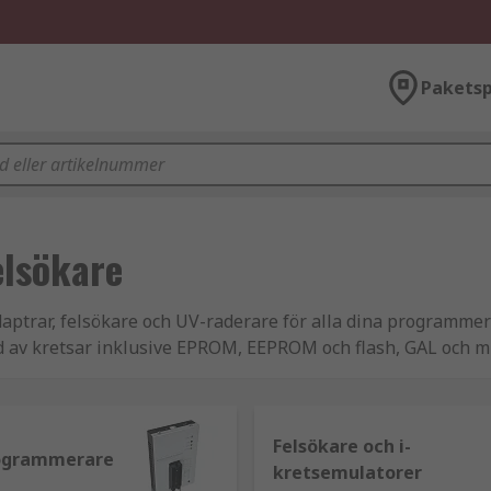
Paketsp
lsökare
aptrar, felsökare och UV-raderare för alla dina programmer
d av kretsar inklusive EPROM, EEPROM och flash, GAL och mi
Felsökare och i-
mmerare eller enhetsprogrammerare, är utvecklingsverkty
ogrammerare
kretsemulatorer
ra ett program, data eller både och. Det finns två huvudty