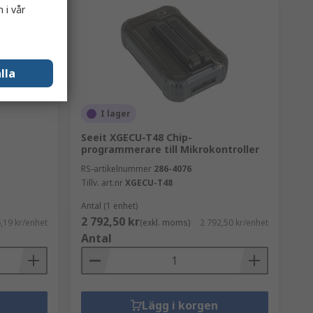
 i vår
lla
I lager
Seeit XGECU-T48 Chip-
programmerare till Mikrokontroller
RS-artikelnummer
286-4076
Tillv. art.nr
XGECU-T48
Antal (1 enhet)
2 792,50 kr
,19 kr/enhet
(exkl. moms)
2 792,50 kr/enhet
Antal
Lägg i korgen