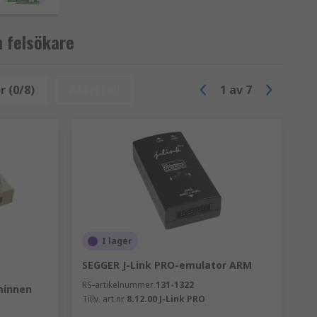
igurera enheten på ett kretskort.
 felsökare
ockel på programmerarens ovansida.
n plug-in-adapter som konverterar
r (0/8)
Återställ
1
av
7
iell kabel. Denna metod kallas ofta för
ort, USB-port eller LAN-gränssnitt.
tar.
I lager
SEGGER J-Link PRO-emulator ARM
n) använder en in-circuit-emulator för
körs och stegar igenom långsamt för att
RS-artikelnummer
131-1322
minnen
Tillv. art.nr
8.12.00 J-Link PRO
r live-hårdvara.