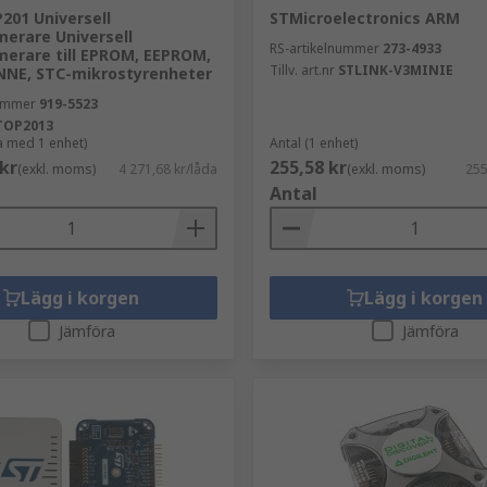
201 Universell
STMicroelectronics ARM
erare Universell
RS-artikelnummer
273-4933
erare till EPROM, EEPROM,
Tillv. art.nr
STLINK-V3MINIE
NE, STC-mikrostyrenheter
nummer
919-5523
TOP2013
da med 1 enhet)
Antal (1 enhet)
 kr
255,58 kr
(exkl. moms)
4 271,68 kr/låda
(exkl. moms)
255
Antal
Lägg i korgen
Lägg i korgen
Jämföra
Jämföra