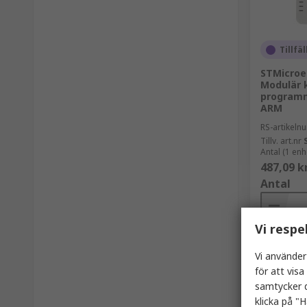
Tillfäl
STMicroe
Modulär 
programm
ARM
RS-artikel
Tillv. art.nr
Antal (1 enh
487,09 k
Antal
Vi respe
Vi använder
för att vis
samtycker d
klicka på "H