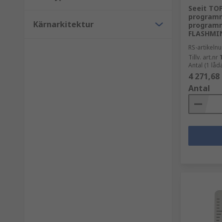
Seeit TOP
programm
Kärnarkitektur
programm
FLASHMIN
RS-artikel
Tillv. art.nr
Antal (1 lå
4 271,68
Antal