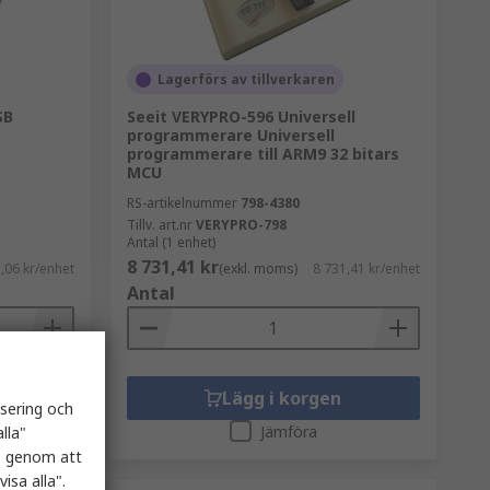
Lagerförs av tillverkaren
SB
Seeit VERYPRO-596 Universell
programmerare Universell
programmerare till ARM9 32 bitars
MCU
RS-artikelnummer
798-4380
Tillv. art.nr
VERYPRO-798
Antal (1 enhet)
8 731,41 kr
,06 kr/enhet
(exkl. moms)
8 731,41 kr/enhet
Antal
Lägg i korgen
isering och
Jämföra
lla"
es genom att
isa alla".