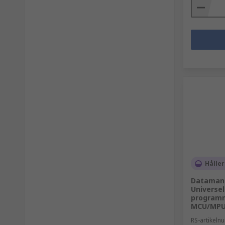
Håller
Dataman
Universe
programm
MCU/MPU,
RS-artikel