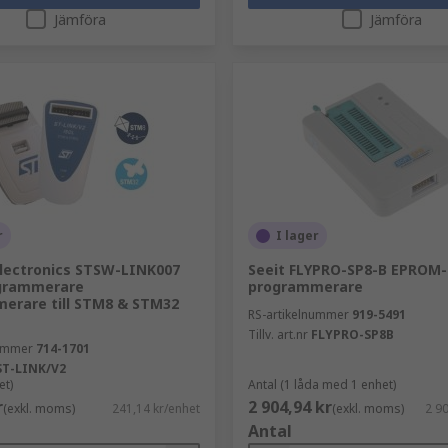
Jämföra
Jämföra
r
I lager
lectronics STSW-LINK007
Seeit FLYPRO-SP8-B EPROM-
grammerare
programmerare
erare till STM8 & STM32
RS-artikelnummer
919-5491
Tillv. art.nr
FLYPRO-SP8B
nummer
714-1701
ST-LINK/V2
et)
Antal (1 låda med 1 enhet)
r
2 904,94 kr
(exkl. moms)
241,14 kr/enhet
(exkl. moms)
2 90
Antal