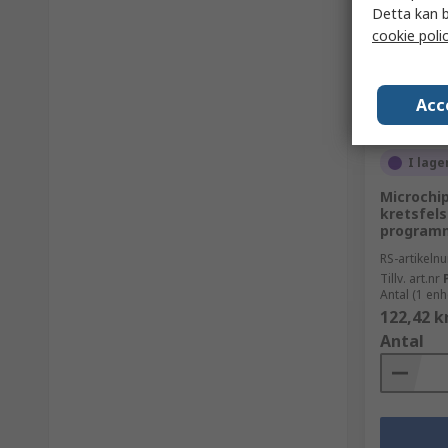
Detta kan b
cookie poli
Acc
I lage
Microchi
kretsfels
programm
RS-artikel
Tillv. art.nr
Antal (1 enh
122,42 k
Antal