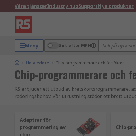
Våra tjänster
Industry hub
Support
Nya produkter
Meny
Sök efter MPN
/
Halvledare
/
Chip-programmerare och felsökare
Chip-programmerare och fe
RS erbjuder ett utbud av kretskortsrogrammerare, ad
raderingsbehov. Vår utrustning stöder ett brett utbu
Kretskortsrogrammerare
Adaptrar för
Kretskortsrogrammerare, även kända som IC-progra
programmering av
Chip-pr
minneskretsar. Minneskretsar är enheter som kan lag
chip