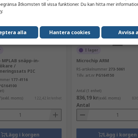
egränsa åtkomsten till vissa funktioner. Du kan hitta mer information
cy
.
eptera alla
Hantera cookies
Avvisa a
r
I lager
p MPLAB snäpp-in-
Microchip ARM
ökare /
RS-artikelnummer
273-5061
eringssats PIC
Tillv. art.nr
PG164150
nummer
177-4116
PG164100
et)
Antal (1 enhet)
r
836,19 kr
(exkl. moms)
122,42 kr/enhet
(exkl. moms)
836
Antal
Lägg i korgen
Lägg i korgen