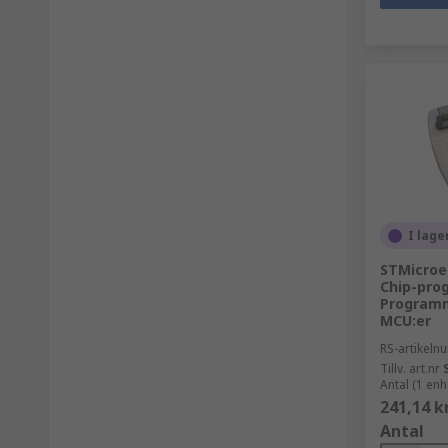
I lage
STMicroe
Chip-pro
Programm
MCU:er
RS-artikel
Tillv. art.nr
Antal (1 enh
241,14 k
Antal