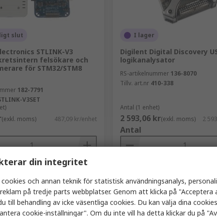
ligt slut
I lager
lectronics STLINK-V3
Digilent Digital Discovery U
kretsintern felsökare och
logikanalysator
erare för STM32/STM8
RS-artikelnummer
136-8070
Tillv. art.nr
410-338
nummer
182-7791
STLINK-V3SET
et)
Antal (1 enhet)
r
2 593,06 kr
(exkl. moms)
487,09 kr/enhet
(exkl. moms)
2 593
Antal
kterar din integritet
Lägg i korgen
Lägg i korgen
 cookies och annan teknik för statistisk användningsanalys, personal
Jämföra
Jämföra
a reklam på tredje parts webbplatser. Genom att klicka på "Acceptera a
u till behandling av icke väsentliga cookies. Du kan välja dina cooki
antera cookie-inställningar". Om du inte vill ha detta klickar du på "Avv