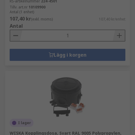
RS-artikelnummer
224-4501
Tillv. art.nr
10109900
Antal (1 enhet)
107,40 kr
(exkl. moms)
107,40 kr/enhet
Antal
Lägg i korgen
I lager
WISKA Kopplingsdosa, Svart RAL 9005 Polypropylen,