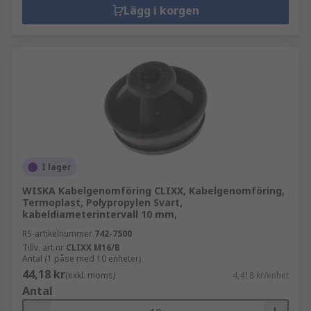
Lägg i korgen
I lager
WISKA Kabelgenomföring CLIXX, Kabelgenomföring,
Termoplast, Polypropylen Svart,
kabeldiameterintervall 10 mm,
RS-artikelnummer
742-7500
Tillv. art.nr
CLIXX M16/B
Antal (1 påse med 10 enheter)
44,18 kr
(exkl. moms)
4,418 kr/enhet
Antal