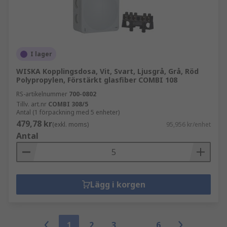
I lager
WISKA Kopplingsdosa, Vit, Svart, Ljusgrå, Grå, Röd
Polypropylen, Förstärkt glasfiber COMBI 108
RS-artikelnummer
700-0802
Tillv. art.nr
COMBI 308/5
Antal (1 förpackning med 5 enheter)
479,78 kr
(exkl. moms)
95,956 kr/enhet
Antal
Lägg i korgen
1
2
3
6