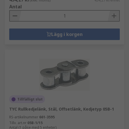
(exkl. moms)
454,27 kr/enhet
Antal
Lägg i korgen
Tillfälligt slut
TYC Rullkedjelänk, Stål, Offsetlänk, Kedjetyp 05B-1
RS-artikelnummer
661-3595
Tillv. art.nr
05B-1/15
Antal (1 påse med 5 enheter)