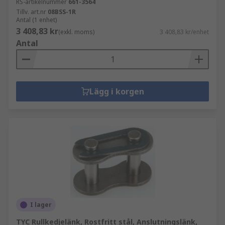
RS-artikelnummer
661-3564
Tillv. art.nr
08BSS-1R
Antal (1 enhet)
3 408,83 kr
(exkl. moms)
3 408,83 kr/enhet
Antal
Lägg i korgen
I lager
TYC Rullkedjelänk, Rostfritt stål, Anslutningslänk,