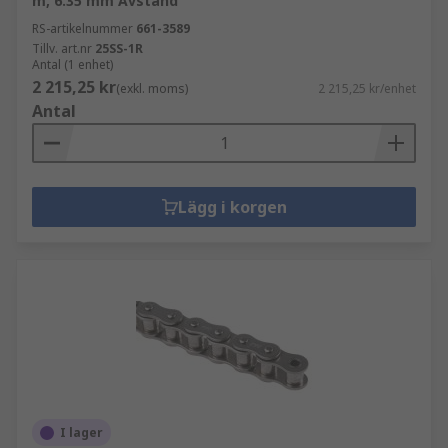
m, 6.35 mm Avstånd
RS-artikelnummer
661-3589
Tillv. art.nr
25SS-1R
Antal (1 enhet)
2 215,25 kr
(exkl. moms)
2 215,25 kr/enhet
Antal
Lägg i korgen
I lager