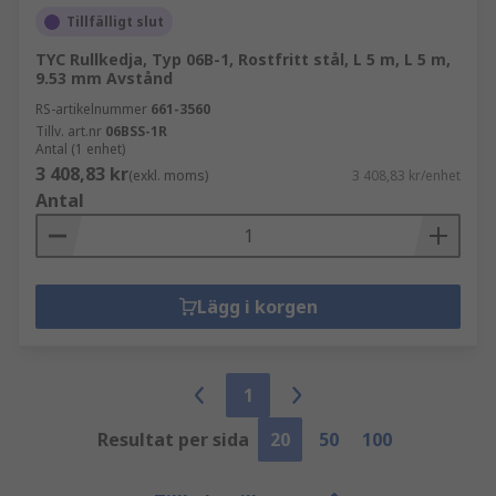
Tillfälligt slut
TYC Rullkedja, Typ 06B-1, Rostfritt stål, L 5 m, L 5 m,
9.53 mm Avstånd
RS-artikelnummer
661-3560
Tillv. art.nr
06BSS-1R
Antal (1 enhet)
3 408,83 kr
(exkl. moms)
3 408,83 kr/enhet
Antal
Lägg i korgen
1
Resultat per sida
20
50
100