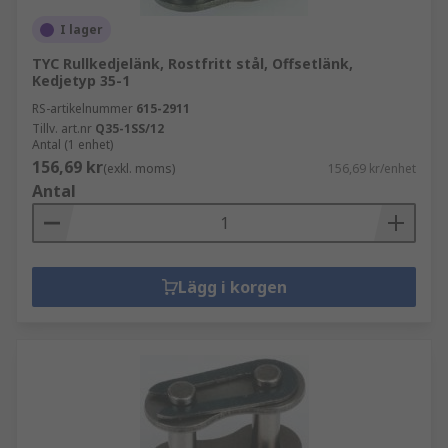
I lager
TYC Rullkedjelänk, Rostfritt stål, Offsetlänk,
Kedjetyp 35-1
RS-artikelnummer
615-2911
Tillv. art.nr
Q35-1SS/12
Antal (1 enhet)
156,69 kr
(exkl. moms)
156,69 kr/enhet
Antal
Lägg i korgen