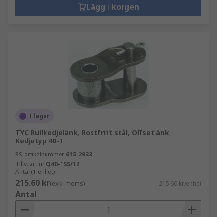
Lägg i korgen
I lager
TYC Rullkedjelänk, Rostfritt stål, Offsetlänk,
Kedjetyp 40-1
RS-artikelnummer
615-2933
Tillv. art.nr
Q40-1SS/12
Antal (1 enhet)
215,60 kr
(exkl. moms)
215,60 kr/enhet
Antal