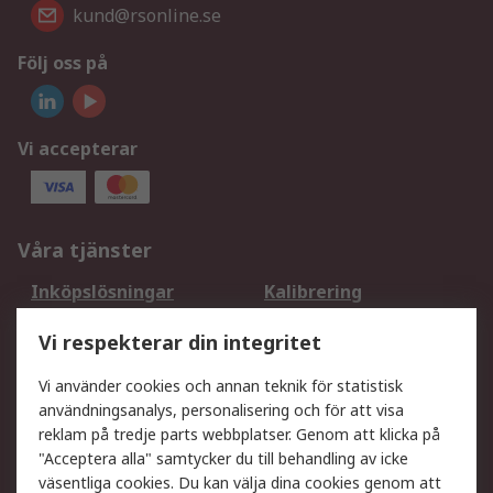
kund@rsonline.se
Följ oss på
Vi accepterar
Våra tjänster
Inköpslösningar
Kalibrering
Utökat sortiment
Oljetestning och analys
Vi respekterar din integritet
DesignSpark
Teknisk Support
Ditt lokala säljteam
Exportlösningar
Vi använder cookies och annan teknik för statistisk
användningsanalys, personalisering och för att visa
reklam på tredje parts webbplatser. Genom att klicka på
Support
"Acceptera alla" samtycker du till behandling av icke
Få hjälp
Retur av varor
väsentliga cookies. Du kan välja dina cookies genom att