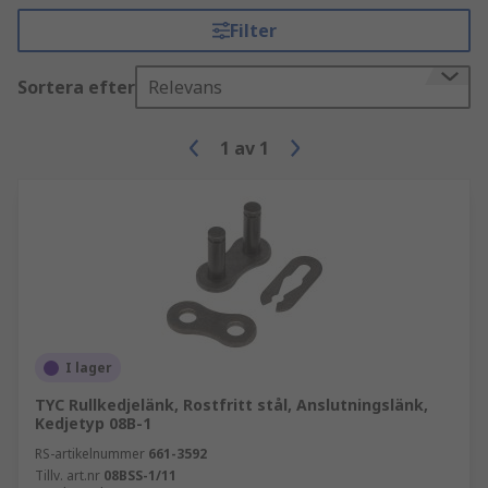
Filter
Sortera efter
Relevans
1
av
1
I lager
TYC Rullkedjelänk, Rostfritt stål, Anslutningslänk,
Kedjetyp 08B-1
RS-artikelnummer
661-3592
Tillv. art.nr
08BSS-1/11