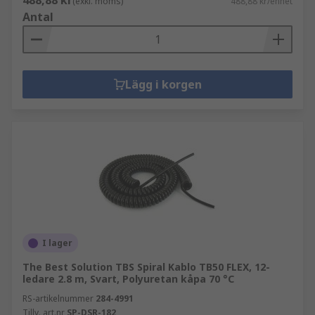
488,88 kr
(exkl. moms)
488,88 kr/enhet
Antal
Lägg i korgen
I lager
The Best Solution TBS Spiral Kablo TB50 FLEX, 12-
ledare 2.8 m, Svart, Polyuretan kåpa 70 °C
RS-artikelnummer
284-4991
Tillv. art.nr
SP-DSR-182