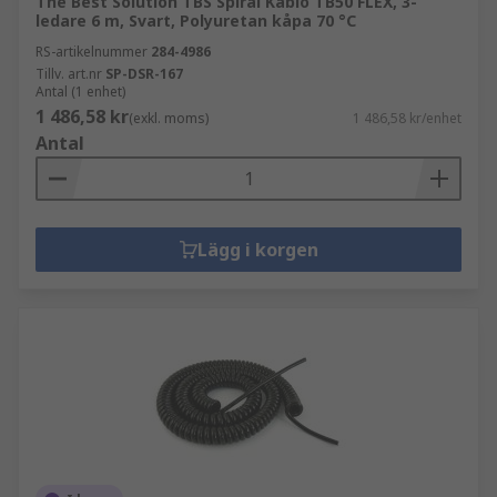
The Best Solution TBS Spiral Kablo TB50 FLEX, 3-
ledare 6 m, Svart, Polyuretan kåpa 70 °C
RS-artikelnummer
284-4986
Tillv. art.nr
SP-DSR-167
Antal (1 enhet)
1 486,58 kr
(exkl. moms)
1 486,58 kr/enhet
Antal
Lägg i korgen