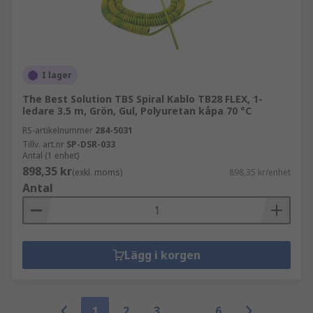
I lager
The Best Solution TBS Spiral Kablo TB28 FLEX, 1-
ledare 3.5 m, Grön, Gul, Polyuretan kåpa 70 °C
RS-artikelnummer
284-5031
Tillv. art.nr
SP-DSR-033
Antal (1 enhet)
898,35 kr
(exkl. moms)
898,35 kr/enhet
Antal
Lägg i korgen
1
2
3
6