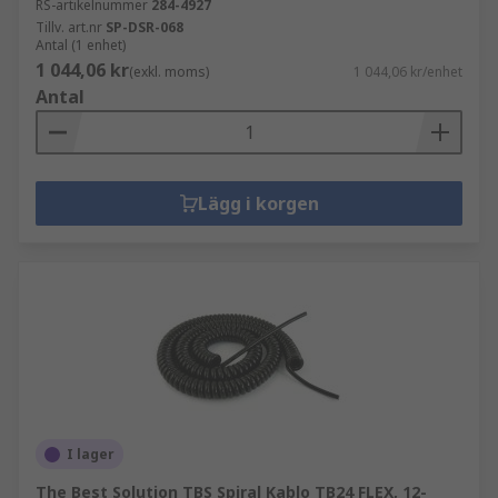
RS-artikelnummer
284-4927
Tillv. art.nr
SP-DSR-068
Antal (1 enhet)
1 044,06 kr
(exkl. moms)
1 044,06 kr/enhet
Antal
Lägg i korgen
I lager
The Best Solution TBS Spiral Kablo TB24 FLEX, 12-