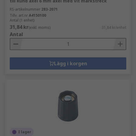
till Rund axel 6 mm axel med Vit märkstreck
RS-artikelnummer
283-2071
Tillv. art.nr
A4150100
Antal (1 enhet)
31,84 kr
(exkl. moms)
31,84 kr/enhet
Antal
Lägg i korgen
I lager