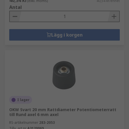
40,54 kr
(exkl. moms)
40,54 kr/enhet
Antal
Lägg i korgen
I lager
OKW Svart 20 mm Rattdiameter Potentiometerratt
till Rund axel 6 mm axel
RS-artikelnummer
283-2053
Tillv. art.nr
A3120069