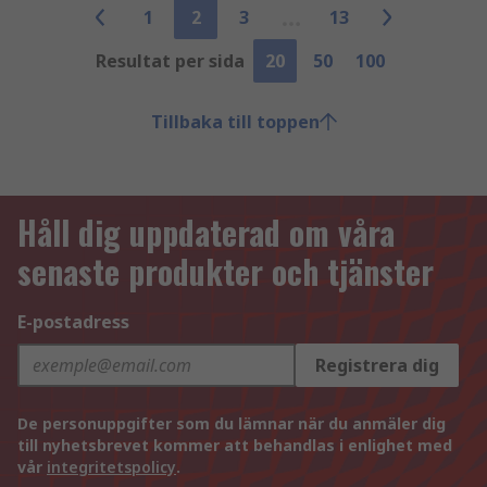
1
2
3
13
Resultat per sida
20
50
100
Tillbaka till toppen
Håll dig uppdaterad om våra
senaste produkter och tjänster
E-postadress
Registrera dig
De personuppgifter som du lämnar när du anmäler dig
till nyhetsbrevet kommer att behandlas i enlighet med
vår
integritetspolicy
.