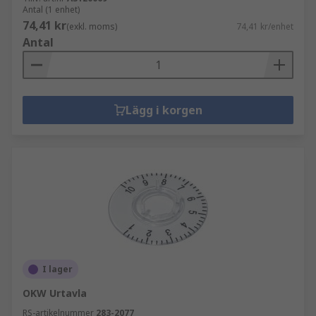
Antal (1 enhet)
74,41 kr
(exkl. moms)
74,41 kr/enhet
Antal
Lägg i korgen
I lager
OKW Urtavla
RS-artikelnummer
283-2077