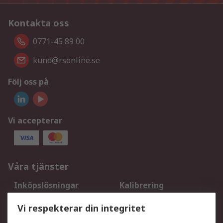
Kontakta oss
0771-45 89 00
kund@rsonline.se
Följ oss på
Vi accepterar
Våra tjänster
Inköpslösningar
Kalibrering
Utökat sortiment
Oljetestning och analys
Vi respekterar din integritet
DesignSpark
Teknisk Support