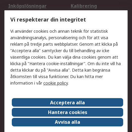
Inköpslösningar
Kalibrering
Utökat sortiment
Oljetestning och analys
Vi respekterar din integritet
DesignSpark
Teknisk Support
Ditt lokala säljteam
Exportlösningar
Vi använder cookies och annan teknik för statistisk
användningsanalys, personalisering och för att visa
reklam på tredje parts webbplatser. Genom att klicka på
Support
"Acceptera alla" samtycker du till behandling av icke
Få hjälp
Retur av varor
väsentliga cookies. Du kan välja dina cookies genom att
klicka på "Hantera cookie-inställningar". Om du inte vill ha
Leverans
Spåra din order
detta klickar du på "Avvisa alla". Detta kan begränsa
Begär en fakturakopi
Fördelar med RS-konto
åtkomsten till vissa funktioner. Du kan hitta mer
Betalningsalternativ
Okdo
information i vår
cookie policy
.
Om RS
Acceptera alla
Om RS
Försäljningsvillkor
Hantera cookies
Det juridiska
Press Centre
Avvisa alla
Jobba hos RS
ESG