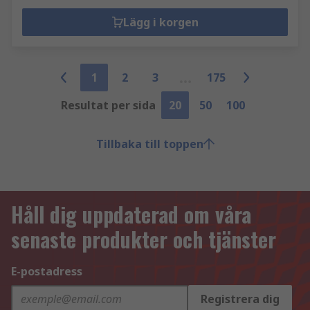
Lägg i korgen
1
2
3
175
Resultat per sida
20
50
100
Tillbaka till toppen
Håll dig uppdaterad om våra
senaste produkter och tjänster
E-postadress
Registrera dig