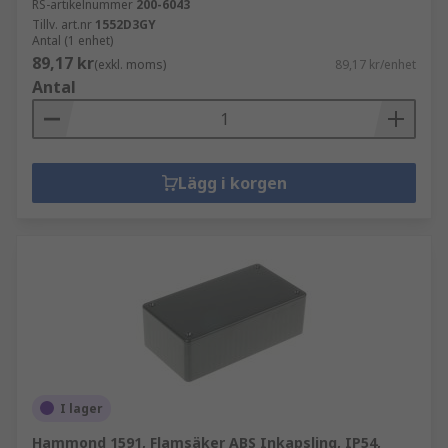
RS-artikelnummer
200-6043
Tillv. art.nr
1552D3GY
Antal (1 enhet)
89,17 kr
(exkl. moms)
89,17 kr/enhet
Antal
Lägg i korgen
I lager
Hammond 1591, Flamsäker ABS Inkapsling, IP54,