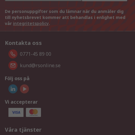
De personuppgifter som du lämnar när du anmäler dig
till nyhetsbrevet kommer att behandlas i enlighet med
vår
integritetspolicy
.
Kontakta oss
0771-45 89 00
kund@rsonline.se
Följ oss på
Vi accepterar
Våra tjänster