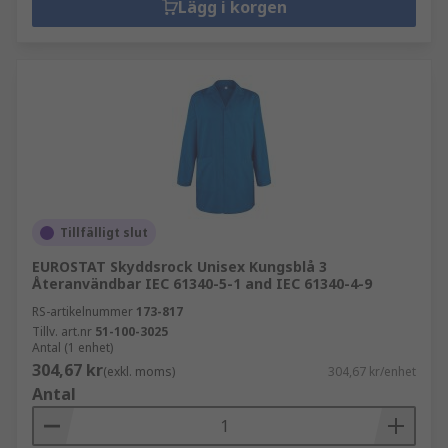
Lägg i korgen
Tillfälligt slut
EUROSTAT Skyddsrock Unisex Kungsblå 3
Återanvändbar IEC 61340-5-1 and IEC 61340-4-9
RS-artikelnummer
173-817
Tillv. art.nr
51-100-3025
Antal (1 enhet)
304,67 kr
(exkl. moms)
304,67 kr/enhet
Antal