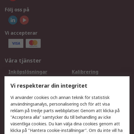
Följ oss på
Vi accepterar
Våra tjänster
Inköpslösningar
Kalibrering
Utökat sortiment
Oljetestning och analys
Vi respekterar din integritet
DesignSpark
Teknisk Support
Ditt lokala säljteam
Exportlösningar
Vi använder cookies och annan teknik för statistisk
användningsanalys, personalisering och för att visa
reklam på tredje parts webbplatser. Genom att klicka på
Support
"Acceptera alla" samtycker du till behandling av icke
Få hjälp
Retur av varor
väsentliga cookies. Du kan välja dina cookies genom att
klicka på "Hantera cookie-inställningar". Om du inte vill ha
Leverans
Spåra din order