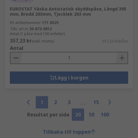
EUROSTAT Väska Antistatisk skyddspåse, Längd 305
mm, Bredd 203mm, Tjocklek 203 mm
RS-artikelnummer
171-8525
Tillv. art.nr
20-872-0812
Antal (1 påse med 100 enheter)
357,23 kr
(exkl. moms)
357,23 kr/påse
Antal
Lägg i korgen
1
2
3
15
Resultat per sida
20
50
100
Tillbaka till toppen