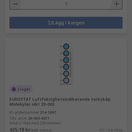
Lägg i korgen
I lager
EUROSTAT Luftfuktighetsindikerande torkskåp
Molekylär sikt 20-063
RS-artikelnummer
214-1087
Tillv. art.nr
20-063-0011
Antal (1 låda med 200 enheter)
435,18 kr
(exkl. moms)
435,18 kr/låda