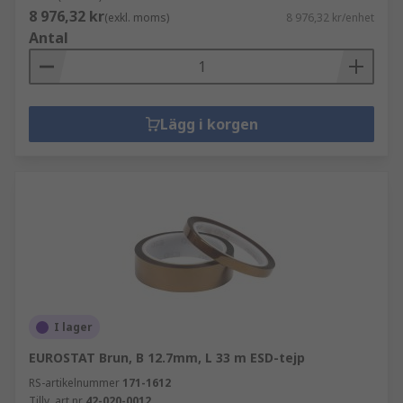
8 976,32 kr
(exkl. moms)
8 976,32 kr/enhet
Antal
Lägg i korgen
I lager
EUROSTAT Brun, B 12.7mm, L 33 m ESD-tejp
RS-artikelnummer
171-1612
Tillv. art.nr
42-020-0012