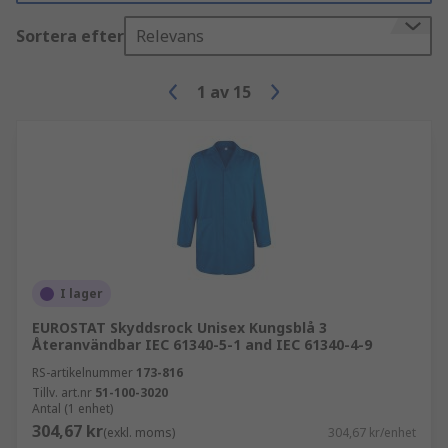
Sortera efter
Relevans
1
av
15
I lager
EUROSTAT Skyddsrock Unisex Kungsblå 3
Återanvändbar IEC 61340-5-1 and IEC 61340-4-9
RS-artikelnummer
173-816
Tillv. art.nr
51-100-3020
Antal (1 enhet)
304,67 kr
(exkl. moms)
304,67 kr/enhet