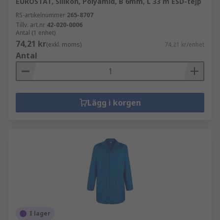
EUROSTAT, Silikon, Polyamid, B 6mm, L 33 m ESD-tejp
RS-artikelnummer
265-8707
Tillv. art.nr
42-020-0006
Antal (1 enhet)
74,21 kr
(exkl. moms)
74,21 kr/enhet
Antal
Lägg i korgen
I lager