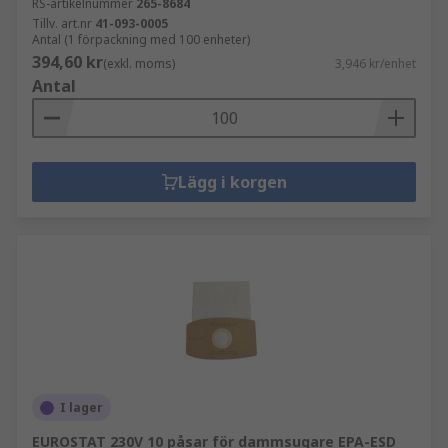
RS-artikelnummer
265-8684
Tillv. art.nr
41-093-0005
Antal (1 förpackning med 100 enheter)
394,60 kr
(exkl. moms)
3,946 kr/enhet
Antal
Lägg i korgen
I lager
EUROSTAT 230V 10 påsar för dammsugare EPA-ESD