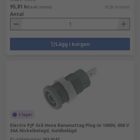
95,81 kr
(exkl. moms)
95,81 kr/enhet
Antal
Lägg i korgen
I lager
Electro PJP Grå Hona Bananuttag Plug-in 1000V, 600 V
36A Nickelbelagd, Guldbelägd
RS-artikelnummer
263-9143