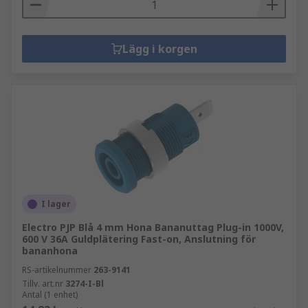
Lägg i korgen
I lager
Electro PJP Blå 4 mm Hona Bananuttag Plug-in 1000V,
600 V 36A Guldplätering Fast-on, Anslutning för
bananhona
RS-artikelnummer
263-9141
Tillv. art.nr
3274-I-Bl
Antal (1 enhet)