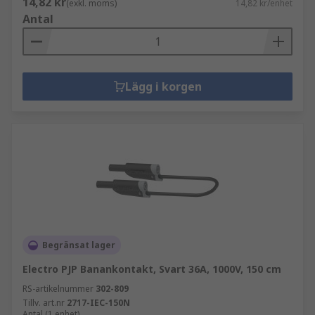
14,82 kr
(exkl. moms)
14,82 kr/enhet
Antal
Lägg i korgen
Begränsat lager
Electro PJP Banankontakt, Svart 36A, 1000V, 150 cm
RS-artikelnummer
302-809
Tillv. art.nr
2717-IEC-150N
Antal (1 enhet)