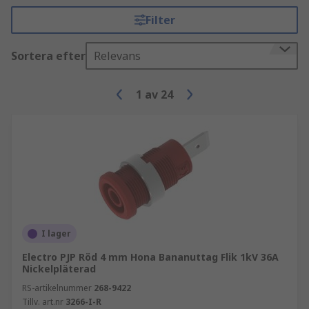
Filter
Sortera efter
Relevans
1
av
24
I lager
Electro PJP Röd 4 mm Hona Bananuttag Flik 1kV 36A
Nickelpläterad
RS-artikelnummer
268-9422
Tillv. art.nr
3266-I-R