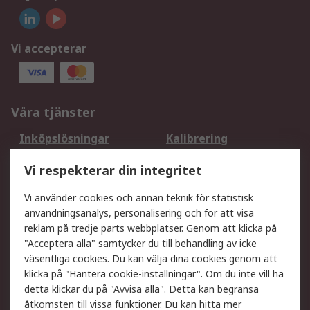
Vi accepterar
Våra tjänster
Inköpslösningar
Kalibrering
Utökat sortiment
Oljetestning och analys
Vi respekterar din integritet
DesignSpark
Teknisk Support
Ditt lokala säljteam
Exportlösningar
Vi använder cookies och annan teknik för statistisk
användningsanalys, personalisering och för att visa
reklam på tredje parts webbplatser. Genom att klicka på
Support
"Acceptera alla" samtycker du till behandling av icke
Få hjälp
Retur av varor
väsentliga cookies. Du kan välja dina cookies genom att
klicka på "Hantera cookie-inställningar". Om du inte vill ha
Leverans
Spåra din order
detta klickar du på "Avvisa alla". Detta kan begränsa
Begär en fakturakopi
Fördelar med RS-konto
åtkomsten till vissa funktioner. Du kan hitta mer