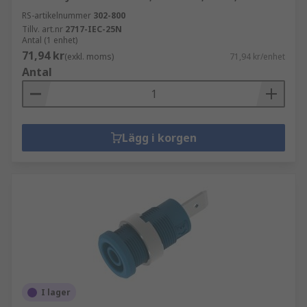
RS-artikelnummer
302-800
Tillv. art.nr
2717-IEC-25N
Antal (1 enhet)
71,94 kr
(exkl. moms)
71,94 kr/enhet
Antal
Lägg i korgen
I lager