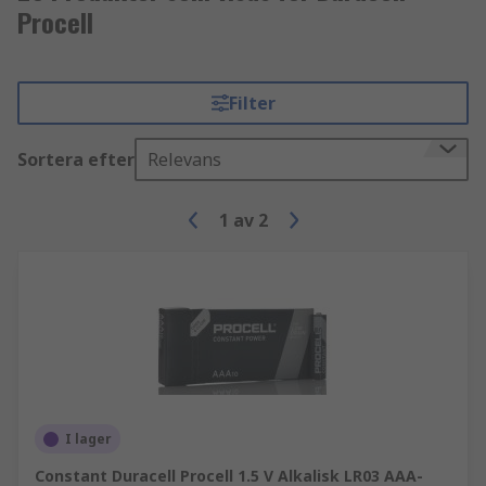
Procell
Filter
Sortera efter
Relevans
1
av
2
I lager
Constant Duracell Procell 1.5 V Alkalisk LR03 AAA-