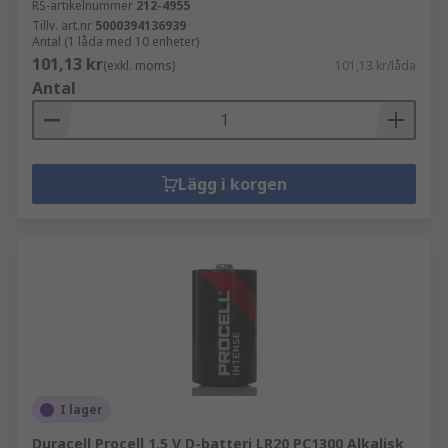
RS-artikelnummer
212-4955
Tillv. art.nr
5000394136939
Antal (1 låda med 10 enheter)
101,13 kr
(exkl. moms)
101,13 kr/låda
Antal
Lägg i korgen
I lager
Duracell Procell 1.5 V D-batteri LR20 PC1300 Alkalisk