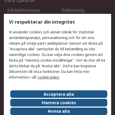
Våra tjänster
Inköpslösningar
Kalibrering
Utökat sortiment
Oljetestning och analys
Vi respekterar din integritet
DesignSpark
Teknisk Support
Ditt lokala säljteam
Exportlösningar
Vi använder cookies och annan teknik för statistisk
användningsanalys, personalisering och för att visa
reklam på tredje parts webbplatser. Genom att klicka på
Support
"Acceptera alla" samtycker du till behandling av icke
Få hjälp
Retur av varor
väsentliga cookies. Du kan välja dina cookies genom att
klicka på "Hantera cookie-inställningar". Om du inte vill ha
Leverans
Spåra din order
detta klickar du på "Avvisa alla". Detta kan begränsa
Begär en fakturakopi
Fördelar med RS-konto
åtkomsten till vissa funktioner. Du kan hitta mer
Betalningsalternativ
Okdo
information i vår
cookie policy
.
Om RS
Acceptera alla
Om RS
Försäljningsvillkor
Hantera cookies
Det juridiska
Press Centre
Avvisa alla
Jobba hos RS
ESG