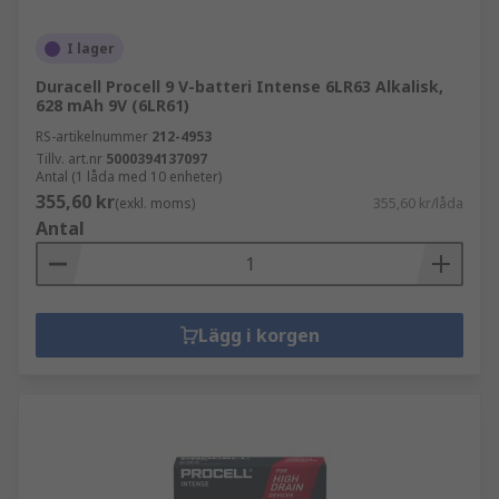
I lager
Duracell Procell 9 V-batteri Intense 6LR63 Alkalisk,
628 mAh 9V (6LR61)
RS-artikelnummer
212-4953
Tillv. art.nr
5000394137097
Antal (1 låda med 10 enheter)
355,60 kr
(exkl. moms)
355,60 kr/låda
Antal
Lägg i korgen