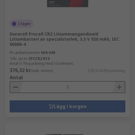
I lager
Duracell Procell CR2 Litiummangandioxid
Litiumbatteri av specialstorlek, 3.3 V 920 mAh, IEC
60086-4
RS-artikelnummer
664-848
Tillv. art.nr
IPCCR2 B10
Antal (1 förpackning med 10 enheter)
376,32 kr
(exkl. moms)
376,32 kr/förpackning
Antal
Lägg i korgen