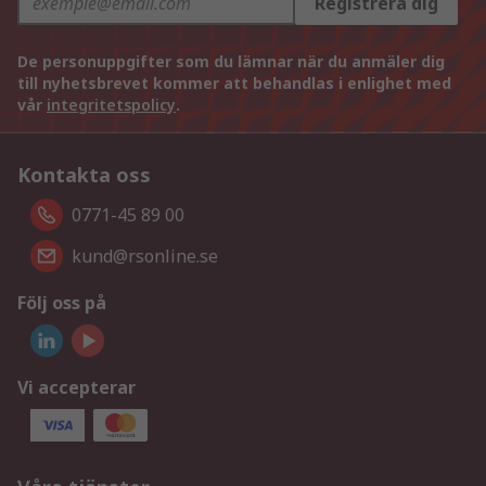
Registrera dig
De personuppgifter som du lämnar när du anmäler dig
till nyhetsbrevet kommer att behandlas i enlighet med
vår
integritetspolicy
.
Kontakta oss
0771-45 89 00
kund@rsonline.se
Följ oss på
Vi accepterar