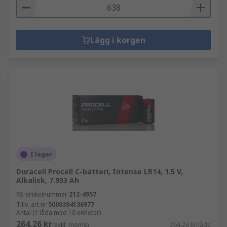
Lägg i korgen
I lager
Duracell Procell C-batteri, Intense LR14, 1.5 V,
Alkalisk, 7.933 Ah
RS-artikelnummer
212-4957
Tillv. art.nr
5000394136977
Antal (1 låda med 10 enheter)
264,26 kr
(exkl. moms)
264,26 kr/låda