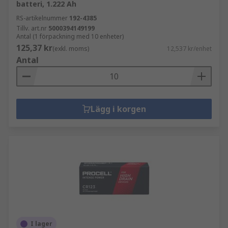
batteri, 1.222 Ah
RS-artikelnummer
192-4385
Tillv. art.nr
5000394149199
Antal (1 förpackning med 10 enheter)
125,37 kr
(exkl. moms)
12,537 kr/enhet
Antal
Lägg i korgen
I lager