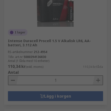
I lager
Intense Duracell Procell 1.5 V Alkalisk LR6, AA-
batteri, 3.112 Ah
RS-artikelnummer
212-4954
Tillv. art.nr
5000394136830
Antal (1 låda med 10 enheter)
110,34 kr
(exkl. moms)
110,34 kr/låda
Antal
Lägg i korgen