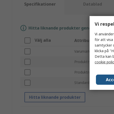
Specifikationer
Datablad
Vi respe
Hitta liknande produkter genom att välja e
Vi använder
för att vis
Välj alla
Attribut
samtycker d
klicka på "H
Varumärke
Detta kan b
Produkttyp
cookie poli
Produktnamn
Acc
Standarder/godkännan
Hitta liknande produkter