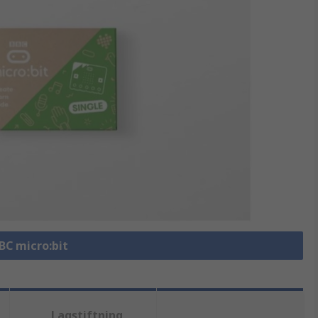
BBC micro:bit
Lagstiftning