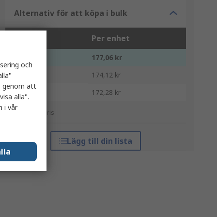
Alternativ för att köpa i bulk
Enheter
Per enhet
1 - 9
177,06 kr
isering och
10 - 24
174,12 kr
lla"
es genom att
25 +
172,28 kr
isa alla".
 i vår
*vägledande pris
Lägg till din lista
lla