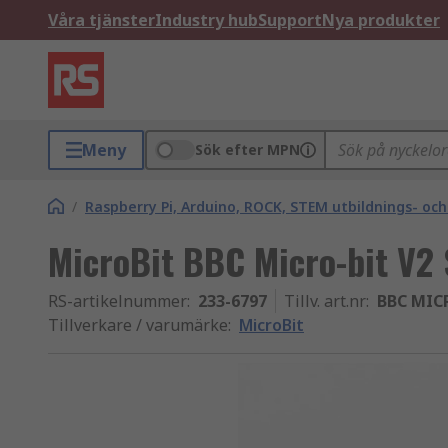
Våra tjänster
Industry hub
Support
Nya produkter
Meny
Sök efter MPN
/
Raspberry Pi, Arduino, ROCK, STEM utbildnings- oc
MicroBit BBC Micro-bit V2 
RS-artikelnummer
:
233-6797
Tillv. art.nr
:
BBC MICR
Tillverkare / varumärke
:
MicroBit