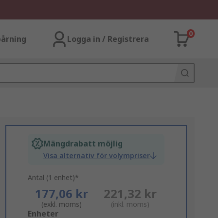
0
årning
Logga in / Registrera
Mängdrabatt möjlig
Visa alternativ för volympriser
Antal (1 enhet)*
177,06 kr
221,32 kr
(exkl. moms)
(inkl. moms)
Add
Enheter