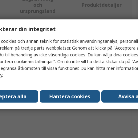
och
Produktdetaljer
ursprungsland
kterar din integritet
tt eller flera attribut.
 cookies och annan teknik för statistisk användningsanalys, personal
a reklam på tredje parts webbplatser. Genom att klicka på "Acceptera a
Värde
u till behandling av icke väsentliga cookies. Du kan välja dina cooki
antera cookie-inställningar". Om du inte vill ha detta klickar du på "Avv
MicroBit
egränsa åtkomsten till vissa funktioner. Du kan hitta mer information
BBC Micro-bit
cy
.
BBC Micro-bit V2 Single
eptera alla
Hantera cookies
Avvisa a
den
No