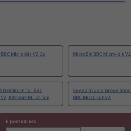
 BBC Micro-bit V2 Go
MicroBit BBC Micro-bit V2
 Strömkort för BBC
Seeed Studio Grove Shiel
 V2, Kitronik MI Ström
BBC Micro-bit v2.
E-postadress