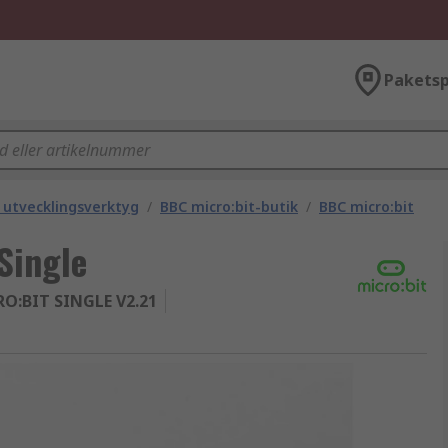
Paketsp
h utvecklingsverktyg
/
BBC micro:bit-butik
/
BBC micro:bit
Single
O:BIT SINGLE V2.21