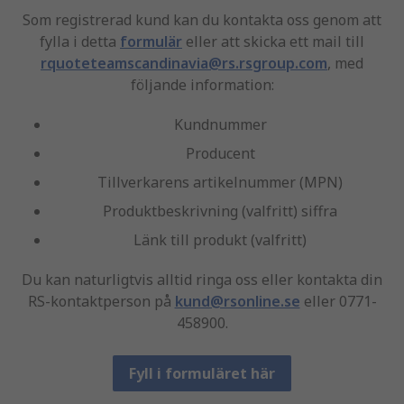
Som registrerad kund kan du kontakta oss genom att
fylla i detta
formulär
eller att skicka ett mail till
rquoteteamscandinavia@rs.rsgroup.com
, med
följande information:
Kundnummer
Producent
Tillverkarens artikelnummer (MPN)
Produktbeskrivning (valfritt) siffra
Länk till produkt (valfritt)
Du kan naturligtvis alltid ringa oss eller kontakta din
RS-kontaktperson på
kund@rsonline.se
eller 0771-
458900.
Fyll i formuläret här