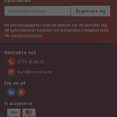
E-postadress
Registrera dig
De personuppgifter som du lämnar när du anmäler dig
till nyhetsbrevet kommer att behandlas i enlighet med
vår
integritetspolicy
.
Kontakta oss
0771-45 89 00
kund@rsonline.se
Följ oss på
Vi accepterar