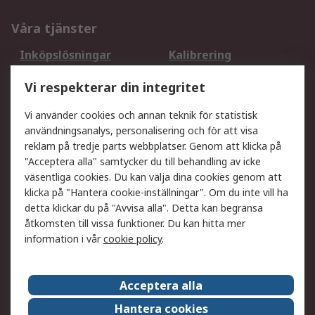
Våra tjänster
Inköpslösningar
Kalibrering
Utökat sortiment
Oljetestning och analys
Vi respekterar din integritet
DesignSpark
Teknisk Support
Ditt lokala säljteam
Exportlösningar
Vi använder cookies och annan teknik för statistisk
användningsanalys, personalisering och för att visa
reklam på tredje parts webbplatser. Genom att klicka på
Support
"Acceptera alla" samtycker du till behandling av icke
Få hjälp
Retur av varor
väsentliga cookies. Du kan välja dina cookies genom att
klicka på "Hantera cookie-inställningar". Om du inte vill ha
Leverans
Spåra din order
detta klickar du på "Avvisa alla". Detta kan begränsa
Begär en fakturakopi
Fördelar med RS-konto
åtkomsten till vissa funktioner. Du kan hitta mer
Betalningsalternativ
Okdo
information i vår
cookie policy
.
Om RS
Acceptera alla
Om RS
Försäljningsvillkor
Hantera cookies