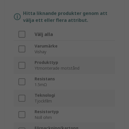
Hitta liknande produkter genom att
välja ett eller flera attribut.
Välj alla
Varumärke
Vishay
Produkttyp
Ytmonterade motstånd
Resistans
1.5mΩ
Teknologi
Tjockfilm
Resistortyp
Noll ohm
Förpackning/kartong