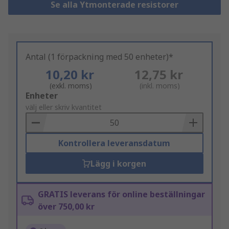
Se alla Ytmonterade resistorer
Antal (1 förpackning med 50 enheter)*
10,20 kr
12,75 kr
(exkl. moms)
(inkl. moms)
Add
Enheter
to
välj eller skriv kvantitet
Basket
Kontrollera leveransdatum
Lägg i korgen
GRATIS leverans för online beställningar
över 750,00 kr