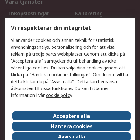
Våra tjänster
Inköpslösningar
Kalibrering
Utökat sortiment
Oljetestning och analys
Vi respekterar din integritet
DesignSpark
Teknisk Support
Ditt lokala säljteam
Exportlösningar
Vi använder cookies och annan teknik för statistisk
användningsanalys, personalisering och för att visa
reklam på tredje parts webbplatser. Genom att klicka på
Support
"Acceptera alla" samtycker du till behandling av icke
Få hjälp
Retur av varor
väsentliga cookies. Du kan välja dina cookies genom att
klicka på "Hantera cookie-inställningar". Om du inte vill ha
Leverans
Spåra din order
detta klickar du på "Avvisa alla". Detta kan begränsa
Begär en fakturakopi
Fördelar med RS-konto
åtkomsten till vissa funktioner. Du kan hitta mer
Betalningsalternativ
Okdo
information i vår
cookie policy
.
Om RS
Acceptera alla
Om RS
Försäljningsvillkor
Hantera cookies
Det juridiska
Press Centre
Avvisa alla
Jobba hos RS
ESG