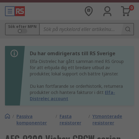
0
Sök efter MPN
Du har omdirigerats till RS Sverige
Elfa-Distrelec har gått samman med RS Group
för att erbjuda dig ett bredare utbud av
produkter, lokal support och bättre tjänster.
Du kan fortfarande se orderhistorik, returnera
produkter och hantera fakturor i ditt
Elfa-
Distrelec account
/
Passiva
/
Fasta
/
Ytmonterade
komponenter
resistorer
resistorer
AEC-Q200 Vishay CRCW serien