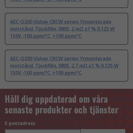
AEC-Q200 Vishay CRCW serien Ytmonterade
motstånd, Tjockfilm, 0805, 2 mΩ ±1 % 0.125 W
150V -100 ppm/°C, +100 ppm/°C
AEC-Q200 Vishay CRCW serien Ytmonterade
motstånd, Tjockfilm, 0805, 2.7 mΩ ±1 % 0.125 W
150V -100 ppm/°C, +100 ppm/°C
Håll dig uppdaterad om våra
senaste produkter och tjänster
E-postadress