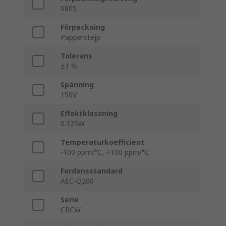
0805
Förpackning
Papperstejp
Tolerans
±1 %
Spänning
150V
Effektklassning
0.125W
Temperaturkoefficient
-100 ppm/°C, +100 ppm/°C
Fordonsstandard
AEC-Q200
Serie
CRCW