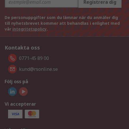
Registrera dig
De personuppgifter som du lämnar när du anmäler dig
till nyhetsbrevet kommer att behandlas i enlighet med
vår
integritetspolicy
.
Kontakta oss
0771-45 89 00
kund@rsonline.se
Följ oss på
Vi accepterar