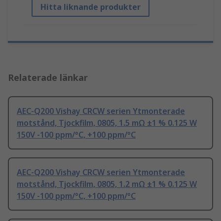
Hitta liknande produkter
Relaterade länkar
AEC-Q200 Vishay CRCW serien Ytmonterade
motstånd, Tjockfilm, 0805, 1.5 mΩ ±1 % 0.125 W
150V -100 ppm/°C, +100 ppm/°C
AEC-Q200 Vishay CRCW serien Ytmonterade
motstånd, Tjockfilm, 0805, 1.2 mΩ ±1 % 0.125 W
150V -100 ppm/°C, +100 ppm/°C