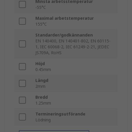
Minsta arbetsstemperatur
-55°C
Maximal arbetstemperatur
155°C
Standarder/godkännanden
EN 140400, EN 140401-802, EN 60115-
1, IEC 60068-2, IEC 61249-2-21, JEDEC
JS709A, RoHS
Höjd
0.45mm
Längd
2mm
Bredd
1.25mm
Termineringsutförande
Lödning