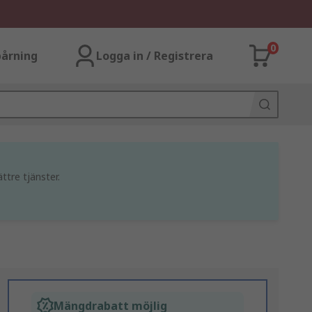
0
årning
Logga in / Registrera
ttre tjänster.
Mängdrabatt möjlig