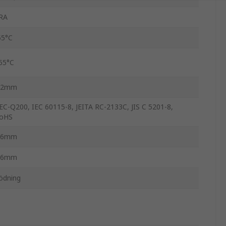
RA
55°C
55°C
.2mm
EC-Q200, IEC 60115-8, JEITA RC-2133C, JIS C 5201-8,
oHS
.6mm
.6mm
ödning