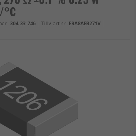
m/°C
mer
:
304-33-746
Tillv. art.nr
:
ERA8AEB271V