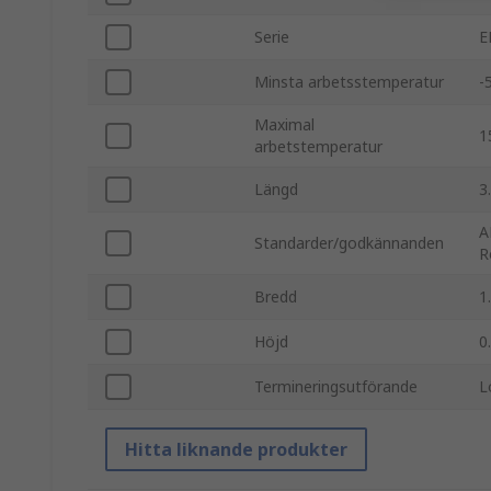
Serie
E
Minsta arbetsstemperatur
-
Maximal
1
arbetstemperatur
Längd
3
A
Standarder/godkännanden
R
Bredd
1
Höjd
0
Termineringsutförande
L
Hitta liknande produkter