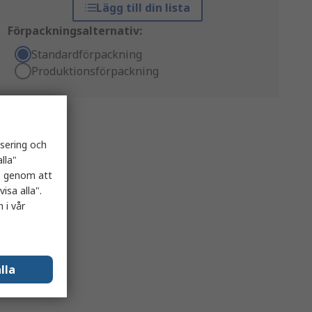
Lägg till din lista
Förpackningsalternativ:
Standardförpackning
Produktionsförpackning
isering och
lla"
es genom att
isa alla".
 i vår
lla