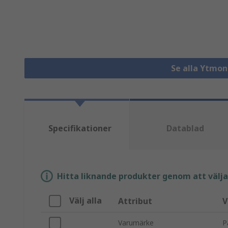
Se alla Ytmon
Specifikationer
Datablad
Hitta liknande produkter genom att välja e
Välj alla
Attribut
V
Varumärke
P