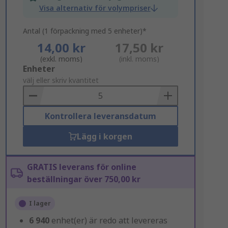
Visa alternativ för volympriser
Antal (1 förpackning med 5 enheter)*
14,00 kr
17,50 kr
(exkl. moms)
(inkl. moms)
Add
Enheter
to
välj eller skriv kvantitet
Basket
Kontrollera leveransdatum
Lägg i korgen
GRATIS leverans för online
beställningar över 750,00 kr
I lager
6 940
enhet(er) är redo att levereras