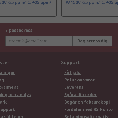
50V -25 ppm/°C, +25 ppm/
W 150V -25 ppm/°C, +25 
E-postadress
Registrera dig
ster
Support
sningar
Få hjälp
ng
Retur av varor
ortiment
Leverans
ning och analys
Spåra din order
ark
Begär en fakturakopi
Support
Fördelar med RS-konto
la säljteam
Betalningsalternativ