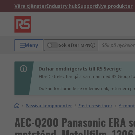
Våra tjänster
Industry hub
Support
Nya produkter
Meny
Sök efter MPN
Du har omdirigerats till RS Sverige
Elfa-Distrelec har gått samman med RS Group för 
Du kan fortfarande se orderhistorik, returnera pr
/
Passiva komponenter
/
Fasta resistorer
/
Ytmont
AEC-Q200 Panasonic ERA s
motstånd, Metallfilm, 120