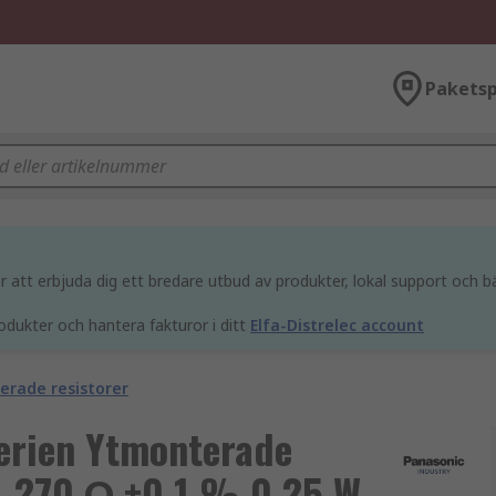
Paketsp
att erbjuda dig ett bredare utbud av produkter, lokal support och bä
odukter och hantera fakturor i ditt
Elfa-Distrelec account
erade resistorer
erien Ytmonterade
6, 270 Ω ±0.1 % 0.25 W