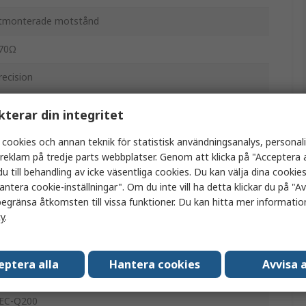
tmonterade motstånd
70Ω
recision
etallfilm
kterar din integritet
206
 cookies och annan teknik för statistisk användningsanalys, personal
a reklam på tredje parts webbplatser. Genom att klicka på "Acceptera a
tansat bärband
u till behandling av icke väsentliga cookies. Du kan välja dina cooki
antera cookie-inställningar". Om du inte vill ha detta klickar du på "Avv
0.1 %
egränsa åtkomsten till vissa funktioner. Du kan hitta mer information
cy
.
.25W
50V
eptera alla
Hantera cookies
Avvisa a
25 ppm/°C, +25 ppm/°C
EC-Q200