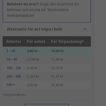
Behöver du mer?
Ange den kvantitet du
behöver och klicka på "Kontrollera
leveransdatum"
Alternativ för att köpa i bulk
Enheter
Per enhet
Per förpackning*
5 - 45
2,80 kr
14,00 kr
50 - 95
2,598 kr
12,99 kr
100 - 245
2,42 kr
12,10 kr
250 - 495
2,262 kr
11,31 kr
500 +
2,06 kr
10,30 kr
*vägledande pris