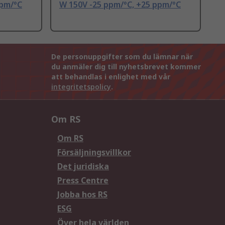
ppm/°C
W 150V -25 ppm/°C, +25 ppm/°C
De personuppgifter som du lämnar när
du anmäler dig till nyhetsbrevet kommer
att behandlas i enlighet med vår
integritetspolicy
.
Om RS
Om RS
Försäljningsvillkor
Det juridiska
Press Centre
Jobba hos RS
ESG
Över hela världen