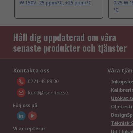
W 150V -25 ppm/°C, +25 ppm/°C
0.25 W 1
°C
Håll dig uppdaterad om våra
senaste produkter och tjänster
Kontakta oss
Våra tjän
0771-45 89 00
Inköpslö
Kalibreri
kund@rsonline.se
Utökat s
Följ oss på
Oljetest
DesignSp
Teknisk 
Vi accepterar
Ditt loka