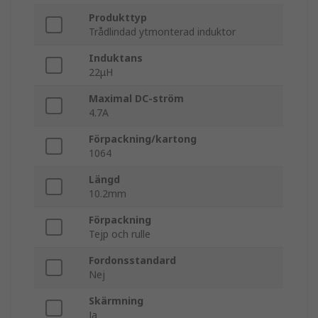
Produkttyp
Trådlindad ytmonterad induktor
Induktans
22μH
Maximal DC-ström
4.7A
Förpackning/kartong
1064
Längd
10.2mm
Förpackning
Tejp och rulle
Fordonsstandard
Nej
Skärmning
Ja