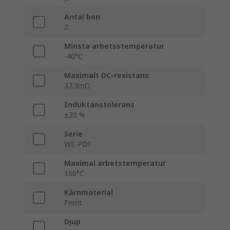
Antal ben
2
Minsta arbetsstemperatur
-40°C
Maximalt DC-resistans
37.3mΩ
Induktanstolerans
±20 %
Serie
WE-PDF
Maximal arbetstemperatur
150°C
Kärnmaterial
Ferrit
Djup