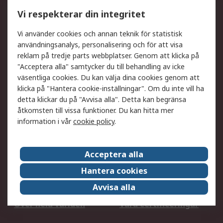
Utökat sortiment
Oljetestning och analys
Vi respekterar din integritet
DesignSpark
Teknisk Support
Ditt lokala säljteam
Exportlösningar
Vi använder cookies och annan teknik för statistisk
användningsanalys, personalisering och för att visa
reklam på tredje parts webbplatser. Genom att klicka på
Support
"Acceptera alla" samtycker du till behandling av icke
Få hjälp
Retur av varor
väsentliga cookies. Du kan välja dina cookies genom att
klicka på "Hantera cookie-inställningar". Om du inte vill ha
Leverans
Spåra din order
detta klickar du på "Avvisa alla". Detta kan begränsa
Begär en fakturakopi
Fördelar med RS-konto
åtkomsten till vissa funktioner. Du kan hitta mer
Betalningsalternativ
Okdo
information i vår
cookie policy
.
Om RS
Acceptera alla
Om RS
Försäljningsvillkor
Hantera cookies
Det juridiska
Press Centre
Avvisa alla
Jobba hos RS
ESG
Över hela världen
Våra certificeringar