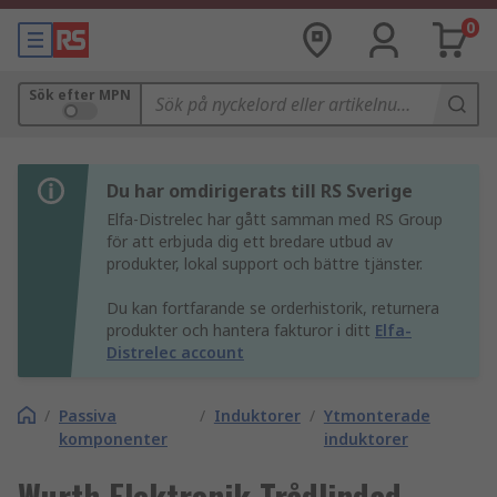
0
Sök efter MPN
Du har omdirigerats till RS Sverige
Elfa-Distrelec har gått samman med RS Group
för att erbjuda dig ett bredare utbud av
produkter, lokal support och bättre tjänster.
Du kan fortfarande se orderhistorik, returnera
produkter och hantera fakturor i ditt
Elfa-
Distrelec account
/
Passiva
/
Induktorer
/
Ytmonterade
komponenter
induktorer
Wurth Elektronik Trådlindad