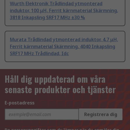
Wurth Elektronik Trådlindad ytmonterad
induktor, 100 μH, Ferrit kärnmaterial Skärmning,
3818 Inkapsling SRF17 MHz ±30 %
Murata Trådlindad ytmonterad induktor, 4.7 μH,
Ferrit kärnmaterial Skärmning, 4040 Inkapsling
SRF17 MHz Trådlindad, Idc
Håll dig uppdaterad om våra
senaste produkter och tjänster
E-postadress
Registrera dig
De personuppgifter som du lämnar när du anmäler dig