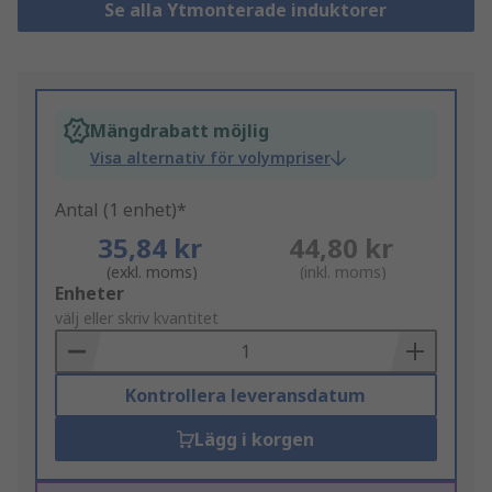
Se alla Ytmonterade induktorer
Mängdrabatt möjlig
Visa alternativ för volympriser
Antal (1 enhet)*
35,84 kr
44,80 kr
(exkl. moms)
(inkl. moms)
Add
Enheter
to
välj eller skriv kvantitet
Basket
Kontrollera leveransdatum
Lägg i korgen