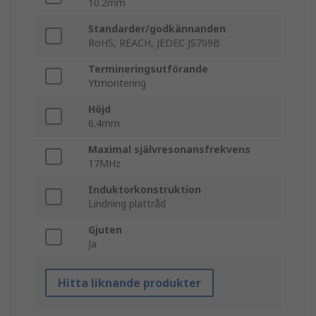
10.2mm
Standarder/godkännanden
RoHS, REACH, JEDEC JS709B
Termineringsutförande
Ytmontering
Höjd
6.4mm
Maximal självresonansfrekvens
17MHz
Induktorkonstruktion
Lindning plattråd
Gjuten
Ja
Hitta liknande produkter