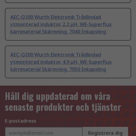
AEC-Q200 Wurth Elektronik Trådlindad
ytmonterad induktor, 2.2 μH, WE-Superflux
kärnmaterial Skärmning, 7040 Inkapsling
AEC-Q200 Wurth Elektronik Trådlindad
ytmonterad induktor, 4.9 μH, WE-Superflux
kärnmaterial Skärmning, 7050 Inkapsling
Håll dig uppdaterad om våra
senaste produkter och tjänster
E-postadress
Registrera dig