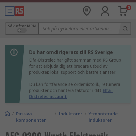
0
Sök efter MPN
Du har omdirigerats till RS Sverige
Elfa-Distrelec har gått samman med RS Group
för att erbjuda dig ett bredare utbud av
produkter, lokal support och bättre tjänster.
Du kan fortfarande se orderhistorik, returnera
produkter och hantera fakturor i ditt
Elfa-
Distrelec account
/
Passiva
/
Induktorer
/
Ytmonterade
komponenter
induktorer
AEC-Q200 Wurth Elektronik