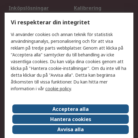
Inköpslösningar
Kalibrering
Utökat sortiment
Oljetestning och analys
Vi respekterar din integritet
DesignSpark
Teknisk Support
Ditt lokala säljteam
Exportlösningar
Vi använder cookies och annan teknik för statistisk
användningsanalys, personalisering och för att visa
reklam på tredje parts webbplatser. Genom att klicka på
Support
"Acceptera alla" samtycker du till behandling av icke
Få hjälp
Retur av varor
väsentliga cookies. Du kan välja dina cookies genom att
klicka på "Hantera cookie-inställningar". Om du inte vill ha
Leverans
Spåra din order
detta klickar du på "Avvisa alla". Detta kan begränsa
Begär en fakturakopi
Fördelar med RS-konto
åtkomsten till vissa funktioner. Du kan hitta mer
Betalningsalternativ
Okdo
information i vår
cookie policy
.
Om RS
Acceptera alla
Om RS
Försäljningsvillkor
Hantera cookies
Det juridiska
Press Centre
Avvisa alla
Jobba hos RS
ESG