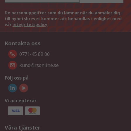
De personuppgifter som du lämnar när du anmäler dig
till nyhetsbrevet kommer att behandlas i enlighet med
vår
integritetspolicy
.
Kontakta oss
0771-45 89 00
kund@rsonline.se
Följ oss på
Vi accepterar
Våra tjänster