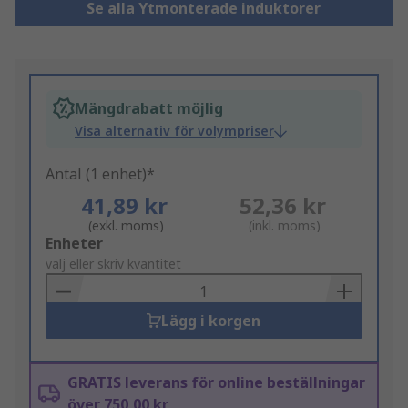
Se alla Ytmonterade induktorer
Mängdrabatt möjlig
Visa alternativ för volympriser
Antal (1 enhet)*
41,89 kr
52,36 kr
(exkl. moms)
(inkl. moms)
Add
Enheter
to
välj eller skriv kvantitet
Basket
Lägg i korgen
GRATIS leverans för online beställningar
över 750,00 kr