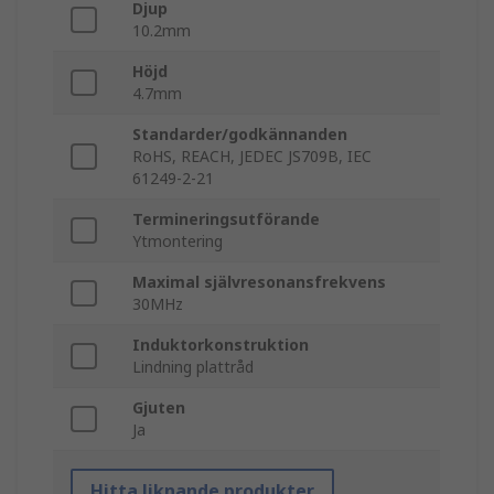
Djup
10.2mm
Höjd
4.7mm
Standarder/godkännanden
RoHS, REACH, JEDEC JS709B, IEC
61249-2-21
Termineringsutförande
Ytmontering
Maximal självresonansfrekvens
30MHz
Induktorkonstruktion
Lindning plattråd
Gjuten
Ja
Hitta liknande produkter