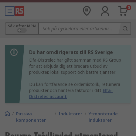
0
Sök efter MPN
Du har omdirigerats till RS Sverige
Elfa-Distrelec har gått samman med RS Group
för att erbjuda dig ett bredare utbud av
produkter, lokal support och bättre tjänster.
Du kan fortfarande se orderhistorik, returnera
produkter och hantera fakturor i ditt
Elfa-
Distrelec account
/
Passiva
/
Induktorer
/
Ytmonterade
komponenter
induktorer
Bourns Trådlindad ytmonterad