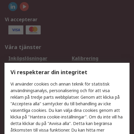
Vi accepterar
Våra tjänster
Inköpslösningar
Kalibrering
Utökat sortiment
Oljetestning och analys
Vi respekterar din integritet
DesignSpark
Teknisk Support
Ditt lokala säljteam
Exportlösningar
Vi använder cookies och annan teknik för statistisk
användningsanalys, personalisering och för att visa
reklam på tredje parts webbplatser. Genom att klicka på
Support
"Acceptera alla" samtycker du till behandling av icke
Få hjälp
Retur av varor
väsentliga cookies. Du kan välja dina cookies genom att
klicka på "Hantera cookie-inställningar". Om du inte vill ha
Leverans
Spåra din order
detta klickar du på "Avvisa alla". Detta kan begränsa
Begär en fakturakopi
Fördelar med RS-konto
åtkomsten till vissa funktioner. Du kan hitta mer