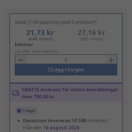
Antal (1 förpackning med 5 enheter)*
21,73 kr
27,16 kr
(exkl. moms)
(inkl. moms)
Add
Enheter
to
välj eller skriv kvantitet
Basket
Lägg i korgen
GRATIS leverans för online beställningar
över 750,00 kr
I lager
Dessutom levereras
10 340
enhet(er)
från den
10 augusti 2026