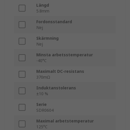
Längd
5.8mm
Fordonsstandard
Nej
Skärmning
Nej
Minsta arbetsstemperatur
-40°C
Maximalt DC-resistans
370mΩ
Induktanstolerans
±10 %
Serie
SDR0604
Maximal arbetstemperatur
125°C