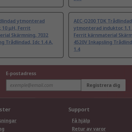
dlindad ytmonterad
AEC-Q200 TDK Trådlindad
, 10 μH, Ferrit
ytmonterad induktor, 1.1
rial Skärmning, 7032
Ferrit kärnmaterial Skär
ng Trådlindad, Idc 1.4 A,
4520V Inkapsling Trådlind
1.4
E-postadress
Registrera dig
ster
Support
sningar
Få hjälp
ng
Retur av varor