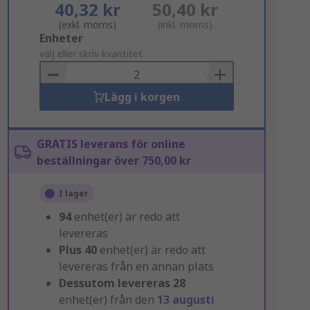
40,32 kr
50,40 kr
(exkl. moms)
(inkl. moms)
Add
Enheter
to
välj eller skriv kvantitet
Basket
Lägg i korgen
GRATIS leverans för online
beställningar över 750,00 kr
I lager
94
enhet(er) är redo att
levereras
Plus
40
enhet(er) är redo att
levereras från en annan plats
Dessutom levereras
28
enhet(er) från den
13 augusti