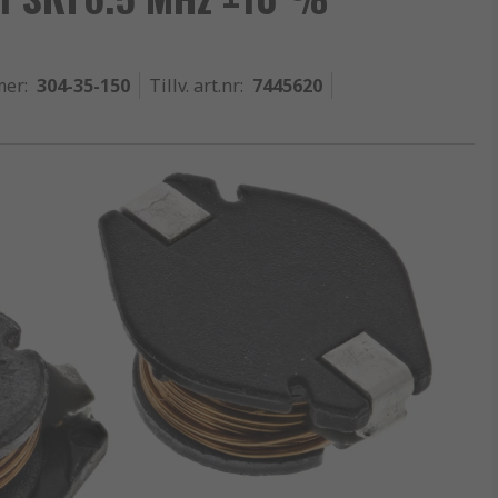
mer
:
304-35-150
Tillv. art.nr
:
7445620