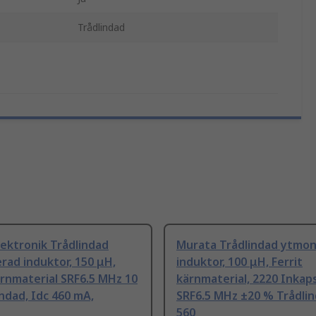
Trådlindad
ektronik Trådlindad
Murata Trådlindad ytmo
ad induktor, 150 μH,
induktor, 100 μH, Ferrit
ärnmaterial SRF6.5 MHz 10
kärnmaterial, 2220 Inkaps
ndad, Idc 460 mA,
SRF6.5 MHz ±20 % Trådlin
560