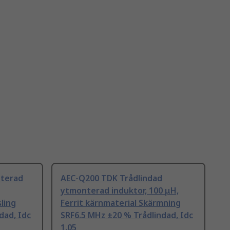
nterad
AEC-Q200 TDK Trådlindad
ytmonterad induktor, 100 μH,
ling
Ferrit kärnmaterial Skärmning
dad, Idc
SRF6.5 MHz ±20 % Trådlindad, Idc
1.05