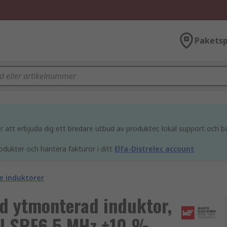
Paketsp
att erbjuda dig ett bredare utbud av produkter, lokal support och bä
odukter och hantera fakturor i ditt
Elfa-Distrelec account
 induktorer
ad ytmonterad induktor,
al SRF6.5 MHz ±10 %