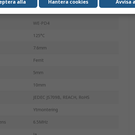
eptera alla
Hantera cookies
Avvisa a
±10 %
WE-PD4
125°C
7.6mm
Ferrit
5mm
10mm
JEDEC JS709B, REACH, RoHS
Ytmontering
ens
6.5MHz
Ja