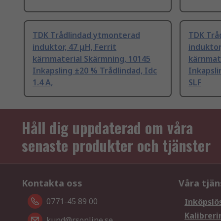
TDK Trådlindad ytmonterad
TDK Trå
induktor, 47 μH, Ferrit
induktor
kärnmaterial Skärmning, 10145
kärnmate
Inkapsling ±20 % Trådlindad, Idc
Inkapsli
1.4 A,
SLF
Håll dig uppdaterad om våra
senaste produkter och tjänster
Kontakta oss
Våra tjän
0771-45 89 00
Inköpslö
Kalibreri
kund@rsonline.se