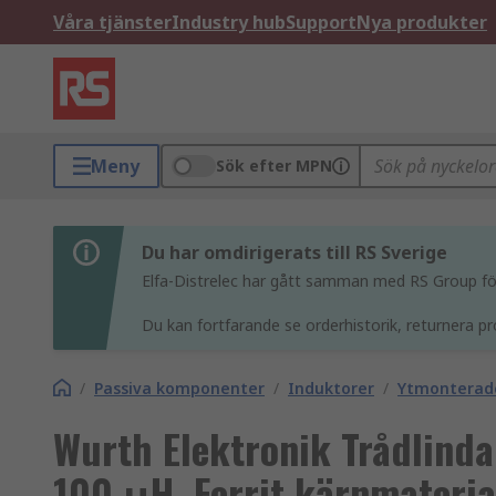
Våra tjänster
Industry hub
Support
Nya produkter
Meny
Sök efter MPN
Du har omdirigerats till RS Sverige
Elfa-Distrelec har gått samman med RS Group för 
Du kan fortfarande se orderhistorik, returnera pr
/
Passiva komponenter
/
Induktorer
/
Ytmonterade
Wurth Elektronik Trådlind
100 μH, Ferrit kärnmateri