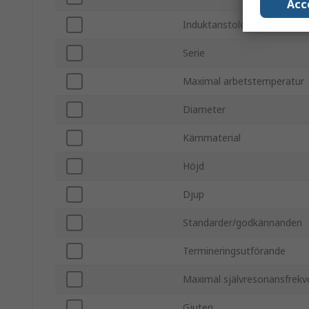
Acc
Induktanstolerans
Serie
Maximal arbetstemperatur
Diameter
Kärnmaterial
Höjd
Djup
Standarder/godkännanden
Termineringsutförande
Maximal självresonansfrekv
Gjuten