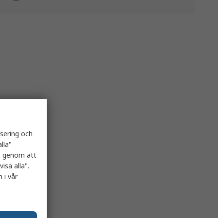
isering och
lla"
es genom att
isa alla".
 i vår