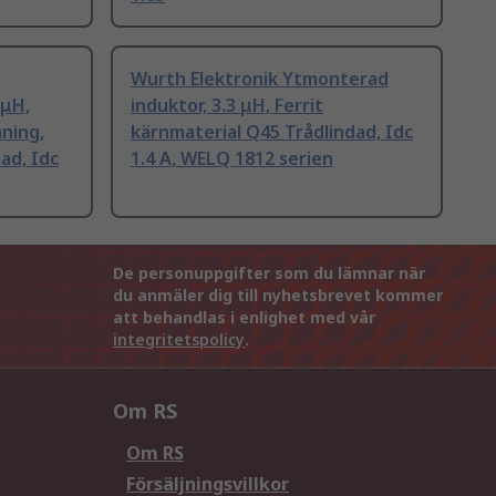
Wurth Elektronik Ytmonterad
 μH,
induktor, 3.3 μH, Ferrit
mning,
kärnmaterial Q45 Trådlindad, Idc
ad, Idc
1.4 A, WELQ 1812 serien
De personuppgifter som du lämnar när
du anmäler dig till nyhetsbrevet kommer
att behandlas i enlighet med vår
integritetspolicy
.
Om RS
Om RS
Försäljningsvillkor