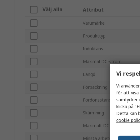
Välj alla
Attribut
Varumärke
Produkttyp
Induktans
Maximal DC-ström
Vi respe
Längd
Vi använder
Förpackning
för att vis
samtycker d
Fordonsstandard
klicka på "H
Skärmning
Detta kan b
cookie poli
Maximalt DC-resistans
Minsta arbetsstemperatur