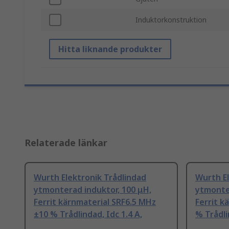
Induktorkonstruktion
Hitta liknande produkter
Relaterade länkar
Wurth Elektronik Trådlindad
Wurth El
ytmonterad induktor, 100 μH,
ytmonter
Ferrit kärnmaterial SRF6.5 MHz
Ferrit k
±10 % Trådlindad, Idc 1.4 A,
% Trådli