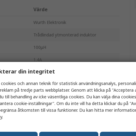
Värde
Wurth Elektronik
Trådlindad ytmonterad induktor
100μH
1.4A
kterar din integritet
12.7mm
 cookies och annan teknik för statistisk användningsanalys, personal
Tejp och rulle
a reklam på tredje parts webbplatser. Genom att klicka på "Acceptera a
u till behandling av icke väsentliga cookies. Du kan välja dina cooki
Nej
antera cookie-inställningar". Om du inte vill ha detta klickar du på "Avv
Nej
egränsa åtkomsten till vissa funktioner. Du kan hitta mer information
cy
.
330mΩ
-40°C