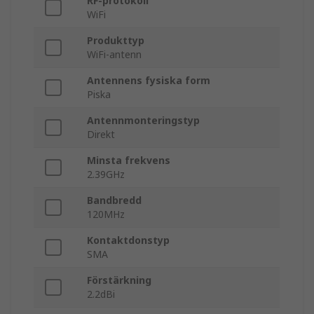
RF-protokoll
WiFi
Produkttyp
WiFi-antenn
Antennens fysiska form
Piska
Antennmonteringstyp
Direkt
Minsta frekvens
2.39GHz
Bandbredd
120MHz
Kontaktdonstyp
SMA
Förstärkning
2.2dBi