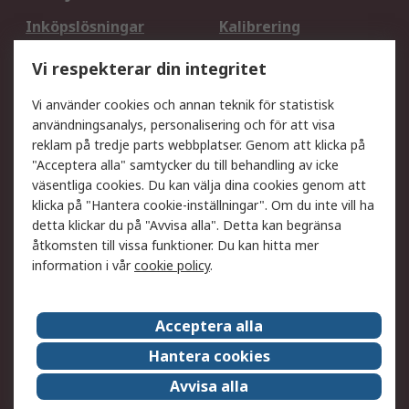
Inköpslösningar
Kalibrering
Utökat sortiment
Oljetestning och analys
Vi respekterar din integritet
DesignSpark
Teknisk Support
Ditt lokala säljteam
Exportlösningar
Vi använder cookies och annan teknik för statistisk
användningsanalys, personalisering och för att visa
reklam på tredje parts webbplatser. Genom att klicka på
Support
"Acceptera alla" samtycker du till behandling av icke
Få hjälp
Retur av varor
väsentliga cookies. Du kan välja dina cookies genom att
klicka på "Hantera cookie-inställningar". Om du inte vill ha
Leverans
Spåra din order
detta klickar du på "Avvisa alla". Detta kan begränsa
Begär en fakturakopi
Fördelar med RS-konto
åtkomsten till vissa funktioner. Du kan hitta mer
Betalningsalternativ
Okdo
information i vår
cookie policy
.
Om RS
Acceptera alla
Om RS
Försäljningsvillkor
Hantera cookies
Det juridiska
Press Centre
Avvisa alla
Jobba hos RS
ESG