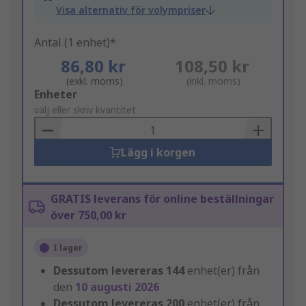
Visa alternativ för volympriser
Antal (1 enhet)*
86,80 kr
108,50 kr
(exkl. moms)
(inkl. moms)
Add
Enheter
to
välj eller skriv kvantitet
Basket
Lägg i korgen
GRATIS leverans för online beställningar
över 750,00 kr
I lager
Dessutom levereras
144
enhet(er) från
den
10 augusti 2026
Dessutom levereras
200
enhet(er) från