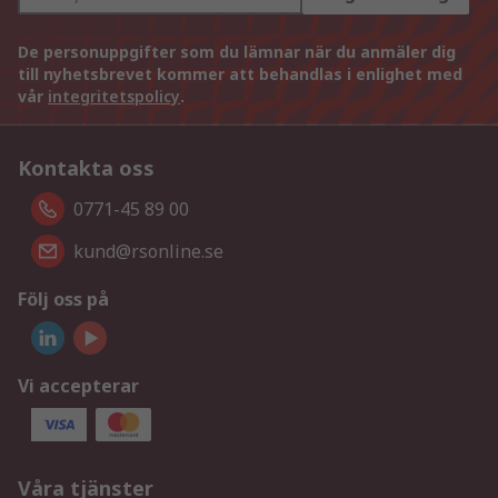
De personuppgifter som du lämnar när du anmäler dig
till nyhetsbrevet kommer att behandlas i enlighet med
vår
integritetspolicy
.
Kontakta oss
0771-45 89 00
kund@rsonline.se
Följ oss på
Vi accepterar
Våra tjänster