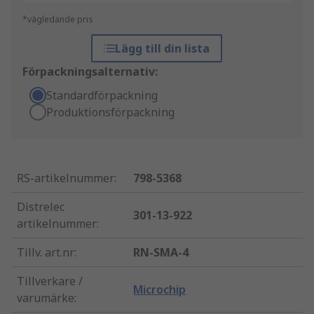
*vägledande pris
Lägg till din lista
Förpackningsalternativ:
Standardförpackning
Produktionsförpackning
RS-artikelnummer
:
798-5368
Distrelec
301-13-922
artikelnummer
:
Tillv. art.nr
:
RN-SMA-4
Tillverkare /
Microchip
varumärke
: