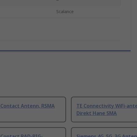
Scalance
 Contact Antenn, RSMA
TE Connectivity WiFi-ant
Direkt Hane SMA
 Contact RAD-PIG-
Siemens 4G, 5G, 3G Ante