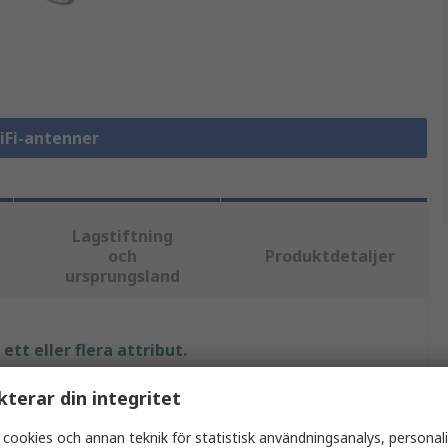
WiFi-antenner
Lagstiftning
och
Produktdetaljer
ursprungsland
tt eller flera attribut.
kterar din integritet
Värde
 cookies och annan teknik för statistisk användningsanalys, personal
Siemens