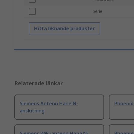
Serie
Hitta liknande produkter
Relaterade länkar
Siemens Antenn Hane N-
Phoenix
anslutning
Siemens WiFi-antenn Hona N-
Phoenix