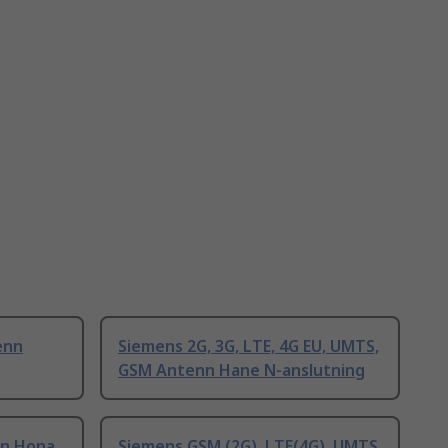
enn
Siemens 2G, 3G, LTE, 4G EU, UMTS,
GSM Antenn Hane N-anslutning
nn Hona
Siemens GSM (2G), LTE(4G), UMTS