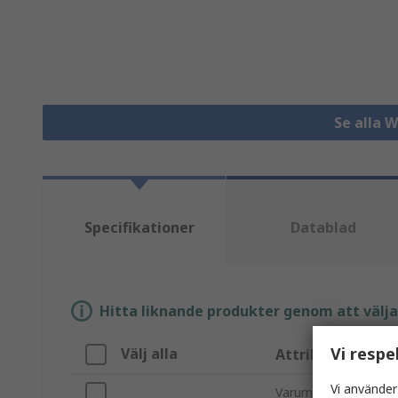
Se alla 
Specifikationer
Datablad
Hitta liknande produkter genom att välja e
Vi respe
Välj alla
Attribut
Vi använder
Varumärke