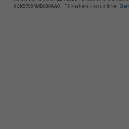
6GK57954MB000AA0
Tillverkare / varumärke
:
Sie