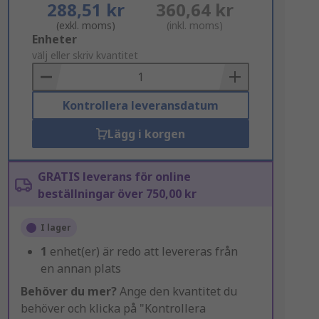
288,51 kr
360,64 kr
(exkl. moms)
(inkl. moms)
Add
Enheter
to
välj eller skriv kvantitet
Basket
Kontrollera leveransdatum
Lägg i korgen
GRATIS leverans för online
beställningar över 750,00 kr
I lager
1
enhet(er) är redo att levereras från
en annan plats
Behöver du mer?
Ange den kvantitet du
behöver och klicka på "Kontrollera