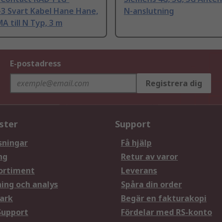
3 Svart Kabel Hane Hane,
N-anslutning
A till N Typ, 3 m
E-postadress
Registrera dig
ster
Support
sningar
Få hjälp
ng
Retur av varor
ortiment
Leverans
ning och analys
Spåra din order
ark
Begär en fakturakopi
Support
Fördelar med RS-konto