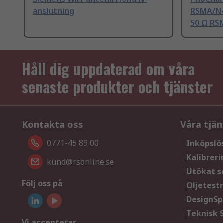
anslutning
RSMA/N-
50 Ω RSM
Håll dig uppdaterad om våra
senaste produkter och tjänster
Kontakta oss
Våra tjän
0771-45 89 00
Inköpslö
Kalibreri
kund@rsonline.se
Utökat s
Följ oss på
Oljetest
DesignSp
Teknisk 
Vi accepterar