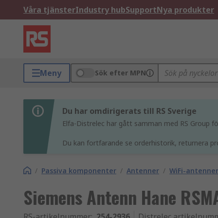
Våra tjänster
Industry hub
Support
Nya produkter
Meny
Sök efter MPN
Du har omdirigerats till RS Sverige
Elfa-Distrelec har gått samman med RS Group för 
Du kan fortfarande se orderhistorik, returnera pr
/
Passiva komponenter
/
Antenner
/
WiFi-antenne
Siemens Antenn Hane RSMA
RS-artikelnummer
:
254-2936
Distrelec artikelnum