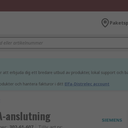
Paketsp
att erbjuda dig ett bredare utbud av produkter, lokal support och bä
odukter och hantera fakturor i ditt
Elfa-Distrelec account
r
-anslutning
mer
:
302-61-607
Tillv. art.nr
: