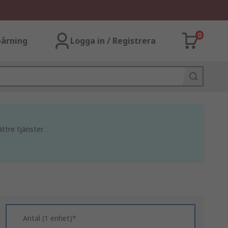
0
årning
Logga in / Registrera
ttre tjänster.
Antal (1 enhet)*