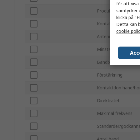
för att vis
samtycker d
Produkttyp
klicka på "H
Kontaktdonstyp
Detta kan b
cookie poli
Antennmonteringsty
Minsta frekvens
Acc
Bandbredd
Förstärkning
Kontaktdon hane/ho
Direktivitet
Maximal frekvens
Standarder/godkänn
Antal band