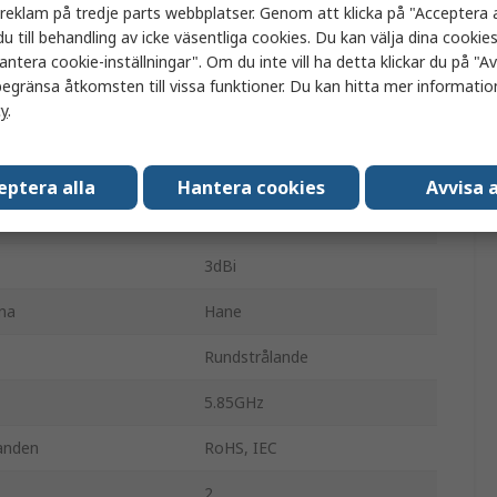
a reklam på tredje parts webbplatser. Genom att klicka på "Acceptera a
u till behandling av icke väsentliga cookies. Du kan välja dina cooki
Antenn
antera cookie-inställningar". Om du inte vill ha detta klickar du på "Avv
RSMA-anslutning
egränsa åtkomsten till vissa funktioner. Du kan hitta mer information
cy
.
p
Direkt
2.4GHz
eptera alla
Hantera cookies
Avvisa a
5GHz
3dBi
na
Hane
Rundstrålande
5.85GHz
anden
RoHS, IEC
2