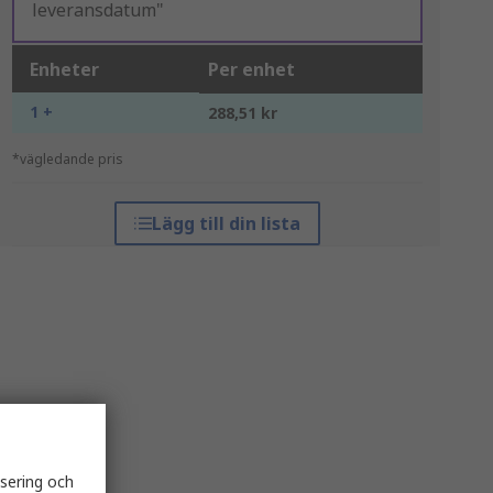
leveransdatum"
Enheter
Per enhet
1 +
288,51 kr
*vägledande pris
Lägg till din lista
isering och