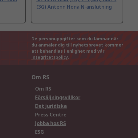
(3G) Antenn Hona N-anslutning
De personuppgifter som du lämnar när
du anmäler dig till nyhetsbrevet kommer
att behandlas i enlighet med vår
integritetspolicy
.
Om RS
Om RS
Försäljningsvillkor
Det juridiska
Press Centre
Jobba hos RS
ESG