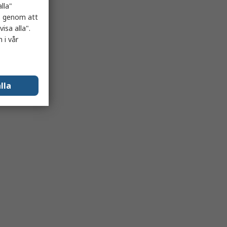
lla"
es genom att
isa alla".
 i vår
lla