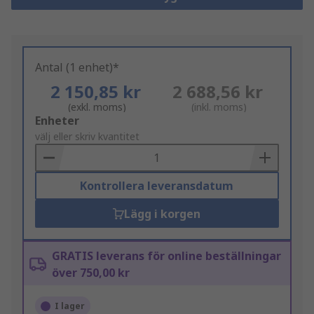
Antal (1 enhet)*
2 150,85 kr
2 688,56 kr
(exkl. moms)
(inkl. moms)
Add
Enheter
to
välj eller skriv kvantitet
Basket
Kontrollera leveransdatum
Lägg i korgen
GRATIS leverans för online beställningar
över 750,00 kr
I lager