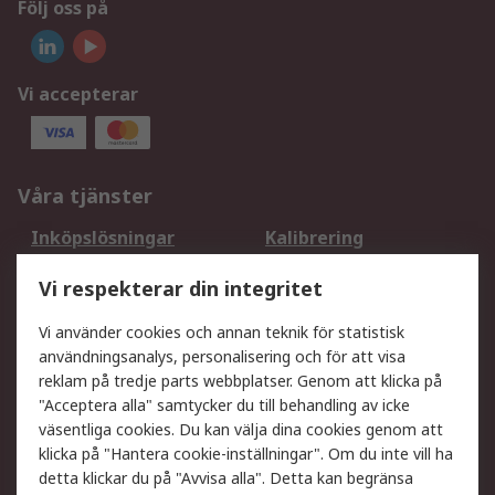
Följ oss på
Vi accepterar
Våra tjänster
Inköpslösningar
Kalibrering
Utökat sortiment
Oljetestning och analys
Vi respekterar din integritet
DesignSpark
Teknisk Support
Ditt lokala säljteam
Exportlösningar
Vi använder cookies och annan teknik för statistisk
användningsanalys, personalisering och för att visa
reklam på tredje parts webbplatser. Genom att klicka på
Support
"Acceptera alla" samtycker du till behandling av icke
Få hjälp
Retur av varor
väsentliga cookies. Du kan välja dina cookies genom att
klicka på "Hantera cookie-inställningar". Om du inte vill ha
Leverans
Spåra din order
detta klickar du på "Avvisa alla". Detta kan begränsa
Begär en fakturakopi
Fördelar med RS-konto