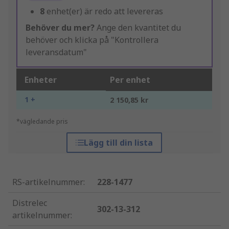
8
enhet(er) är redo att levereras
Behöver du mer?
Ange den kvantitet du
behöver och klicka på "Kontrollera
leveransdatum"
Enheter
Per enhet
1 +
2 150,85 kr
*vägledande pris
Lägg till din lista
RS-artikelnummer
:
228-1477
Distrelec
302-13-312
artikelnummer
: