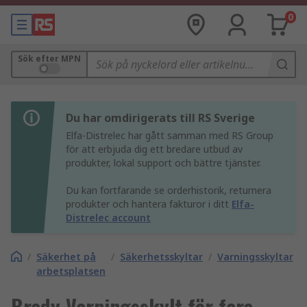
0
Sök efter MPN
Du har omdirigerats till RS Sverige
Elfa-Distrelec har gått samman med RS Group
för att erbjuda dig ett bredare utbud av
produkter, lokal support och bättre tjänster.
Du kan fortfarande se orderhistorik, returnera
produkter och hantera fakturor i ditt
Elfa-
Distrelec account
/
Säkerhet på
/
Säkerhetsskyltar
/
Varningsskyltar
arbetsplatsen
Brady Varningsskylt för fara