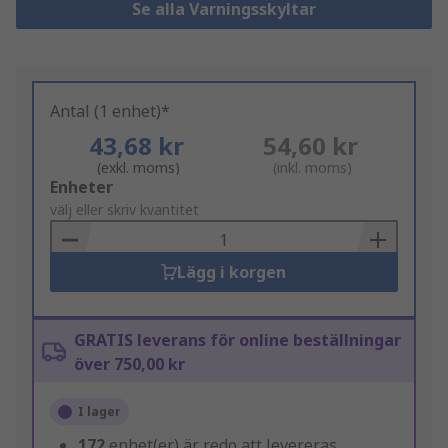
Se alla Varningsskyltar
Antal (1 enhet)*
43,68 kr
54,60 kr
(exkl. moms)
(inkl. moms)
Add
Enheter
to
välj eller skriv kvantitet
Basket
Lägg i korgen
GRATIS leverans för online beställningar
över 750,00 kr
I lager
172
enhet(er) är redo att levereras