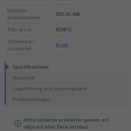
Distrelec
302-20-440
artikelnummer
:
Tillv. art.nr
:
829872
Tillverkare /
Brady
varumärke
:
Specifikationer
Datablad
Lagstiftning och ursprungsland
Produktdetaljer
Hitta liknande produkter genom att
välja ett eller flera attribut.