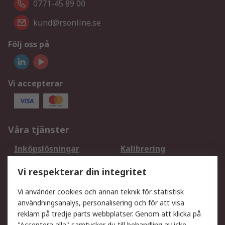
0771-45 89 00
kund@rsonline.se
Följ oss på
Vi accepterar
Våra tjänster
Inköpslösningar
Kalibrering
Utökat sortiment
Oljetestning och analys
Vi respekterar din integritet
DesignSpark
Teknisk Support
Ditt lokala säljteam
Exportlösningar
Vi använder cookies och annan teknik för statistisk
användningsanalys, personalisering och för att visa
reklam på tredje parts webbplatser. Genom att klicka på
Support
"Acceptera alla" samtycker du till behandling av icke