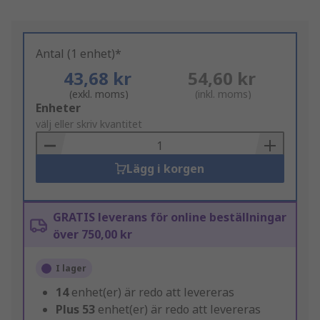
Antal (1 enhet)*
43,68 kr
54,60 kr
(exkl. moms)
(inkl. moms)
Add
Enheter
to
välj eller skriv kvantitet
Basket
Lägg i korgen
GRATIS leverans för online beställningar
över 750,00 kr
I lager
14
enhet(er) är redo att levereras
Plus
53
enhet(er) är redo att levereras