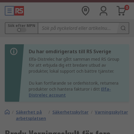
0
Sök efter MPN
Du har omdirigerats till RS Sverige
Elfa-Distrelec har gått samman med RS Group
för att erbjuda dig ett bredare utbud av
produkter, lokal support och bättre tjänster.
Du kan fortfarande se orderhistorik, returnera
produkter och hantera fakturor i ditt
Elfa-
Distrelec account
/
Säkerhet på
/
Säkerhetsskyltar
/
Varningsskyltar
arbetsplatsen
Brady Varningsskylt för fara