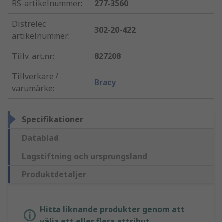
RS-artikelnummer
:
277-3560
Distrelec
302-20-422
artikelnummer
:
Tillv. art.nr
:
827208
Tillverkare /
Brady
varumärke
:
Specifikationer
Datablad
Lagstiftning och ursprungsland
Produktdetaljer
Hitta liknande produkter genom att
välja ett eller flera attribut.