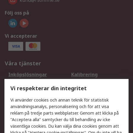
kund@rsonline.se
Följ oss på
Vi accepterar
Våra tjänster
Inköpslösningar
Kalibrering
Utökat sortiment
Oljetestning och analys
Vi respekterar din integritet
DesignSpark
Teknisk Support
Ditt lokala säljteam
Exportlösningar
Vi använder cookies och annan teknik för statistisk
användningsanalys, personalisering och för att visa
reklam på tredje parts webbplatser. Genom att klicka på
Support
"Acceptera alla" samtycker du till behandling av icke
Få hjälp
Retur av varor
väsentliga cookies. Du kan välja dina cookies genom att
klicka på "Hantera cookie-inställningar". Om du inte vill ha