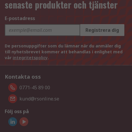
senaste produkter och tjänster
E-postadress
Registrera dig
De personuppgifter som du lämnar när du anmäler dig
till nyhetsbrevet kommer att behandlas i enlighet med
vår
integritetspolicy
.
Kontakta oss
0771-45 89 00
kund@rsonline.se
Följ oss på