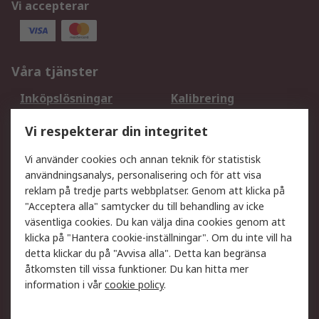
Vi accepterar
Våra tjänster
Inköpslösningar
Kalibrering
Utökat sortiment
Oljetestning och analys
Vi respekterar din integritet
DesignSpark
Teknisk Support
Ditt lokala säljteam
Exportlösningar
Vi använder cookies och annan teknik för statistisk
användningsanalys, personalisering och för att visa
reklam på tredje parts webbplatser. Genom att klicka på
Support
"Acceptera alla" samtycker du till behandling av icke
Få hjälp
Retur av varor
väsentliga cookies. Du kan välja dina cookies genom att
klicka på "Hantera cookie-inställningar". Om du inte vill ha
Leverans
Spåra din order
detta klickar du på "Avvisa alla". Detta kan begränsa
Begär en fakturakopi
Fördelar med RS-konto
åtkomsten till vissa funktioner. Du kan hitta mer
Betalningsalternativ
Okdo
information i vår
cookie policy
.
Om RS