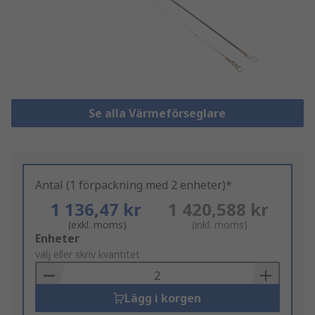
Se alla Värmeförseglare
Antal (1 förpackning med 2 enheter)*
1 136,47 kr
1 420,588 kr
(exkl. moms)
(inkl. moms)
Add
Enheter
to
välj eller skriv kvantitet
Basket
Lägg i korgen