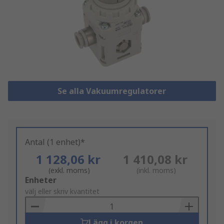
Se alla Vakuumregulatorer
Antal (1 enhet)*
1 128,06 kr
1 410,08 kr
(exkl. moms)
(inkl. moms)
Add
Enheter
to
välj eller skriv kvantitet
Basket
Lägg i korgen