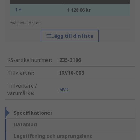
1 +
1 128,06 kr
*vägledande pris
Lägg till din lista
RS-artikelnummer
:
235-3106
Tillv. art.nr
:
IRV10-C08
Tillverkare /
SMC
varumärke
:
Specifikationer
Datablad
Lagstiftning och ursprungsland