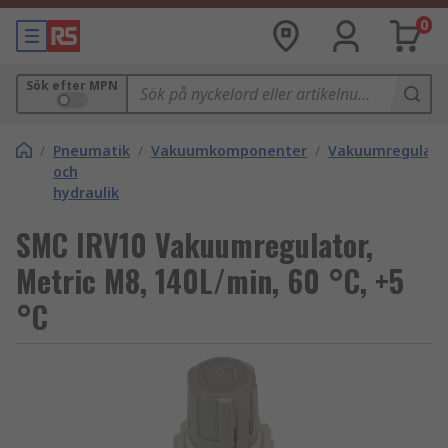
0
Sök efter MPN
/
Pneumatik
/
Vakuumkomponenter
/
Vakuumregulato
och
hydraulik
SMC IRV10 Vakuumregulator,
Metric M8, 140L/min, 60 °C, +5
°C