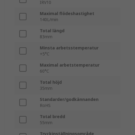
IRV10
Maximal flödeshastighet
140L/min
Total längd
83mm
Minsta arbetsstemperatur
+5°C
Maximal arbetstemperatur
60°C
Total höjd
35mm
Standarder/godkännanden
RoHS
Total bredd
55mm
Tryckinställningsområde