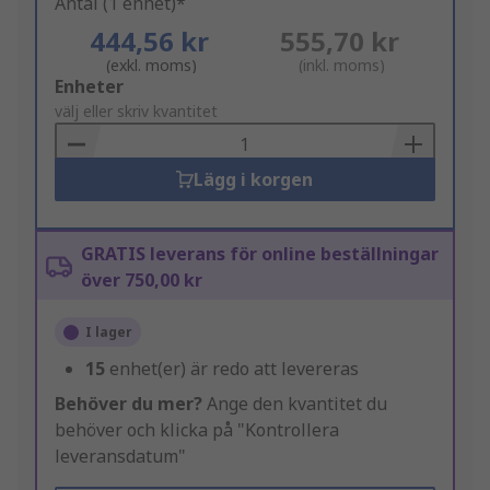
Antal (1 enhet)*
444,56 kr
555,70 kr
(exkl. moms)
(inkl. moms)
Add
Enheter
to
välj eller skriv kvantitet
Basket
Lägg i korgen
GRATIS leverans för online beställningar
över 750,00 kr
I lager
15
enhet(er) är redo att levereras
Behöver du mer?
Ange den kvantitet du
behöver och klicka på "Kontrollera
leveransdatum"