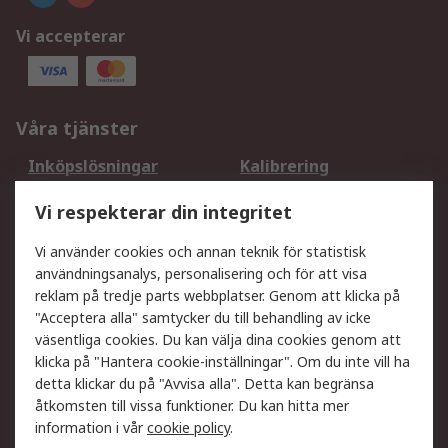
Vi accepterar
Våra tjänster
Inköpslösningar
Kalibrering
Utökat sortiment
Oljetestning och analys
Vi respekterar din integritet
DesignSpark
Teknisk Support
Ditt lokala säljteam
Exportlösningar
Vi använder cookies och annan teknik för statistisk
användningsanalys, personalisering och för att visa
reklam på tredje parts webbplatser. Genom att klicka på
Support
"Acceptera alla" samtycker du till behandling av icke
Få hjälp
Retur av varor
väsentliga cookies. Du kan välja dina cookies genom att
klicka på "Hantera cookie-inställningar". Om du inte vill ha
Leverans
Spåra din order
detta klickar du på "Avvisa alla". Detta kan begränsa
Begär en fakturakopi
Fördelar med RS-konto
åtkomsten till vissa funktioner. Du kan hitta mer
Betalningsalternativ
Okdo
information i vår
cookie policy
.