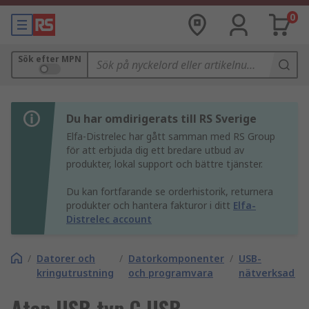
0
Sök efter MPN
Du har omdirigerats till RS Sverige
Elfa-Distrelec har gått samman med RS Group
för att erbjuda dig ett bredare utbud av
produkter, lokal support och bättre tjänster.
Du kan fortfarande se orderhistorik, returnera
produkter och hantera fakturor i ditt
Elfa-
Distrelec account
/
Datorer och
/
Datorkomponenter
/
USB-
kringutrustning
och programvara
nätverksadap
Aten USB typ C USB-