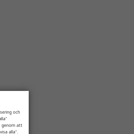
isering och
lla"
es genom att
isa alla".