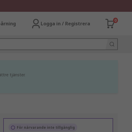
0
årning
Logga in / Registrera
ttre tjänster.
För närvarande inte tillgänglig