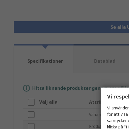
Se alla
Specifikationer
Datablad
Hitta liknande produkter genom att välja e
Vi respe
Välj alla
Attribut
Vi använder
för att vis
Varumärke
samtycker d
Produkttyp
klicka på "H