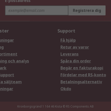
E-postadress
Registrera dig
ster
Support
sningar
Få hjälp
ng
Retur av varor
ortiment
Leverans
ning och analys
Spåra din order
ark
Begär en fakturakopi
Support
Fördelar med RS-konto
la säljteam
Betalningsalternativ
sningar
Okdo
Kronborgsgränd 1 164 46 Kista
© RS Components AB