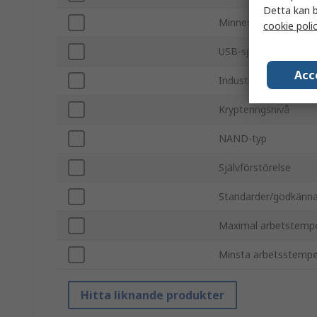
Detta kan b
Minnesstorlek
cookie poli
USB-specifikation
Acc
Industriell kvalitet
Krypteringsnivå
NAND-typ
Självförstörelse
Standarder/godkänn
Maximal arbetstemp
Minsta arbetsstempe
Hitta liknande produkter