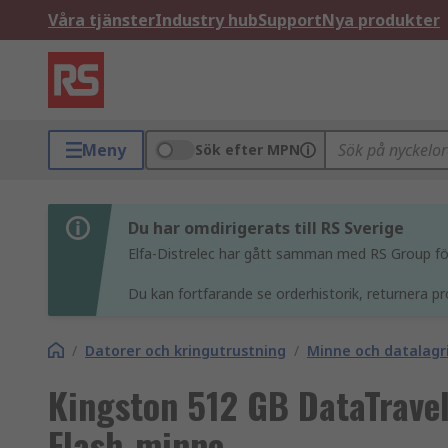
Våra tjänster
Industry hub
Support
Nya produkter
Meny
Sök efter MPN
Du har omdirigerats till RS Sverige
Elfa-Distrelec har gått samman med RS Group för 
Du kan fortfarande se orderhistorik, returnera pr
/
Datorer och kringutrustning
/
Minne och datalagr
Kingston 512 GB DataTrave
Flash-minne