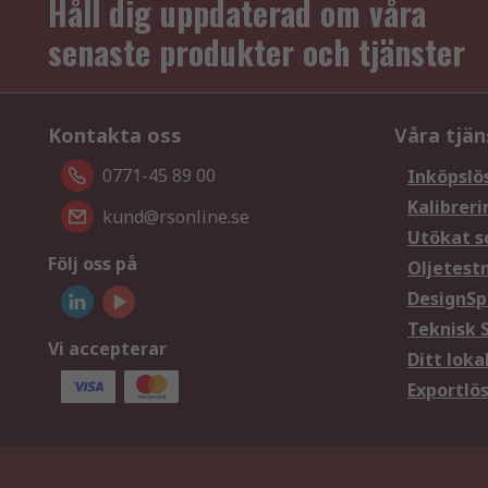
Håll dig uppdaterad om våra
senaste produkter och tjänster
Kontakta oss
Våra tjän
0771-45 89 00
Inköpslö
Kalibreri
kund@rsonline.se
Utökat s
Följ oss på
Oljetest
DesignSp
Teknisk 
Vi accepterar
Ditt loka
Exportlö