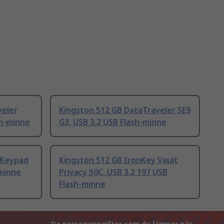
veler
Kingston 512 GB DataTraveler SE9
sh-minne
G3, USB 3.2 USB Flash-minne
 Keypad
Kingston 512 GB IronKey Vault
-minne
Privacy 50C, USB 3.2 197 USB
Flash-minne
De personuppgifter som du lämnar när