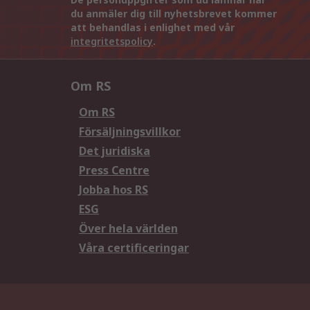
du anmäler dig till nyhetsbrevet kommer
att behandlas i enlighet med vår
integritetspolicy
.
Om RS
Om RS
Försäljningsvillkor
Det juridiska
Press Centre
Jobba hos RS
ESG
Över hela världen
Våra certificeringar