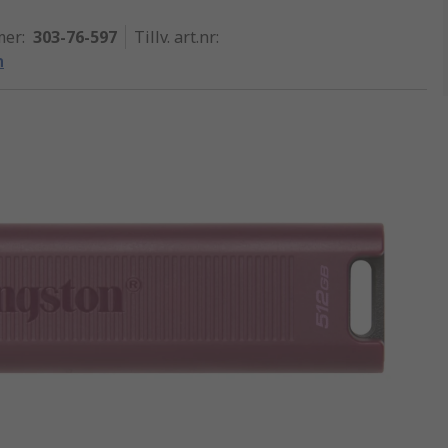
mer
:
303-76-597
Tillv. art.nr
:
n