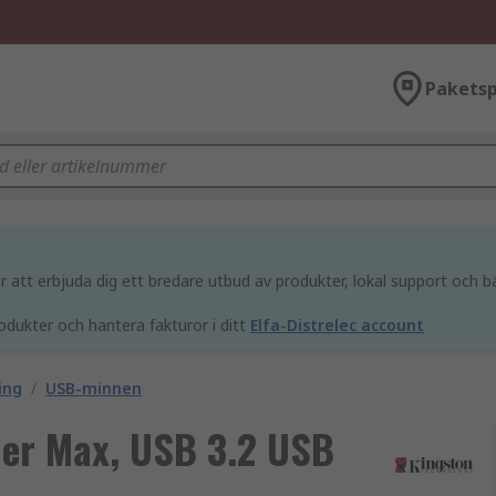
Paketsp
att erbjuda dig ett bredare utbud av produkter, lokal support och bä
odukter och hantera fakturor i ditt
Elfa-Distrelec account
ing
/
USB-minnen
ler Max, USB 3.2 USB