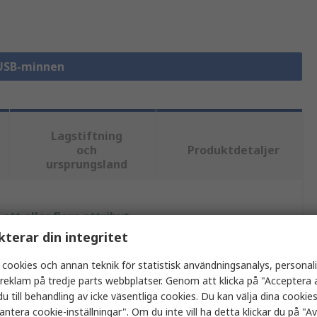
 USB-minnen
Lagstiftning
och
Produktdetaljer
ursprungsland
tt eller flera attribut.
kterar din integritet
Värde
 cookies och annan teknik för statistisk användningsanalys, personal
a reklam på tredje parts webbplatser. Genom att klicka på "Acceptera a
Kingston
u till behandling av icke väsentliga cookies. Du kan välja dina cooki
USB Flash-minne
antera cookie-inställningar". Om du inte vill ha detta klickar du på "Avv