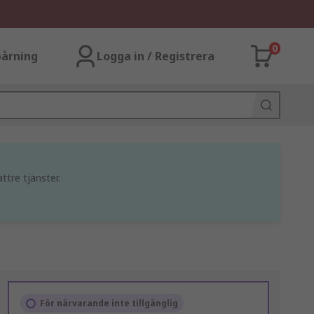
0
årning
Logga in / Registrera
ttre tjänster.
För närvarande inte tillgänglig