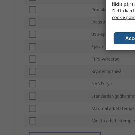
klicka på "H
Produkttyp
Detta kan b
cookie poli
Industriell kvalitet
USB-specifikation
Acc
Självförstörelse
FIPS-validerad
Krypteringsnivå
NAND-typ
Standarder/godkänna
Maximal arbetstempe
Minsta arbetsstemper