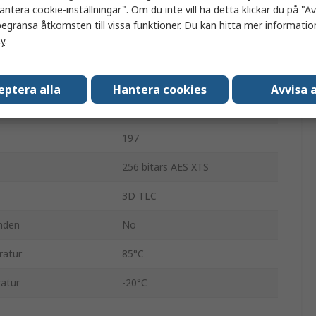
antera cookie-inställningar". Om du inte vill ha detta klickar du på "Avv
USB-minne
egränsa åtkomsten till vissa funktioner. Du kan hitta mer information
cy
.
Nej
USB 3.2
eptera alla
Hantera cookies
Avvisa a
Nej
197
256 bitars AES XTS
3D TLC
nden
No
ratur
85°C
atur
-20°C