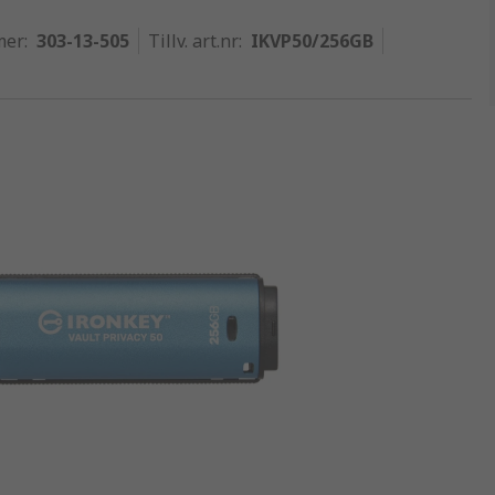
mer
:
303-13-505
Tillv. art.nr
:
IKVP50/256GB