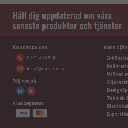
Håll dig uppdaterad om våra
senaste produkter och tjänster
Kontakta oss
Våra tjän
0771-45 89 00
Inköpslö
Kalibreri
kund@rsonline.se
Utökat s
Följ oss på
Oljetest
DesignSp
Teknisk 
Vi accepterar
Ditt loka
Exportlö