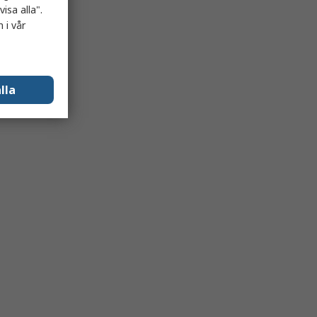
isa alla".
 i vår
lla