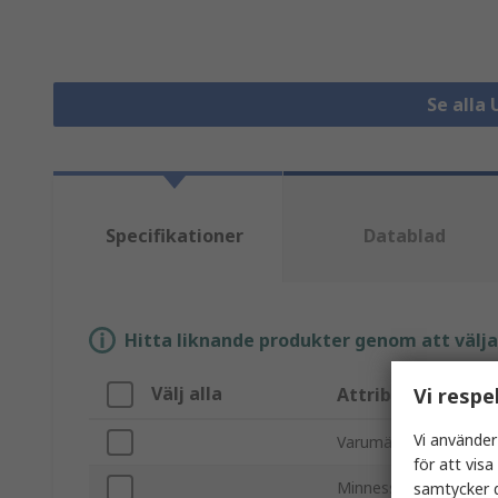
Se alla
Specifikationer
Datablad
Hitta liknande produkter genom att välja e
Välj alla
Vi respe
Attribut
Vi använder
Varumärke
för att vis
Minnesstorlek
samtycker d