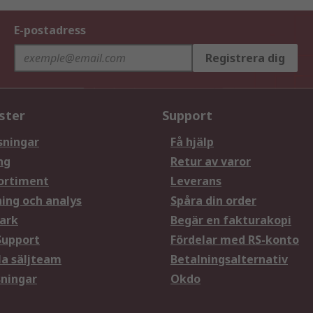
E-postadress
Registrera dig
ster
Support
sningar
Få hjälp
ng
Retur av varor
ortiment
Leverans
ning och analys
Spåra din order
ark
Begär en fakturakopi
Support
Fördelar med RS-konto
la säljteam
Betalningsalternativ
sningar
Okdo