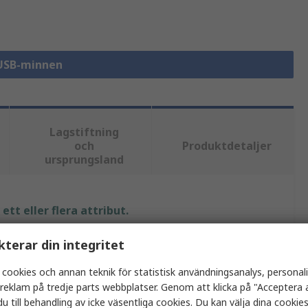
 USB-minnen
Lagstiftning
och
Produktdetaljer
ursprungsland
tt eller flera attribut.
kterar din integritet
Värde
 cookies och annan teknik för statistisk användningsanalys, personal
Kingston
a reklam på tredje parts webbplatser. Genom att klicka på "Acceptera a
256GB
u till behandling av icke väsentliga cookies. Du kan välja dina cooki