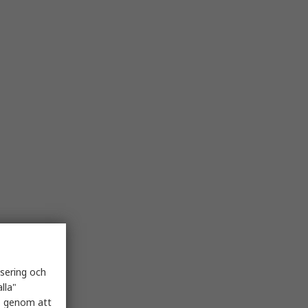
isering och
lla"
es genom att