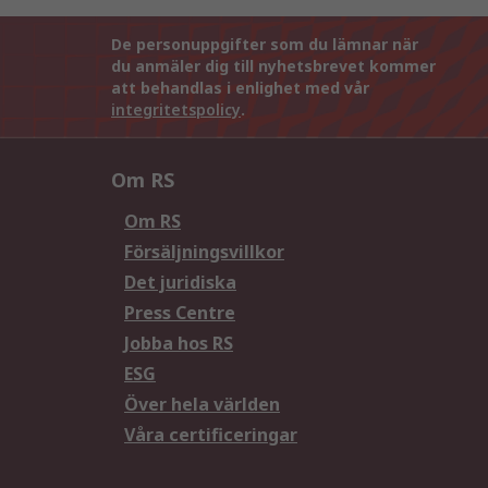
De personuppgifter som du lämnar när
du anmäler dig till nyhetsbrevet kommer
att behandlas i enlighet med vår
integritetspolicy
.
Om RS
Om RS
Försäljningsvillkor
Det juridiska
Press Centre
Jobba hos RS
ESG
Över hela världen
Våra certificeringar