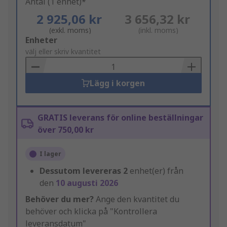
Antal (1 enhet)*
2 925,06 kr
3 656,32 kr
(exkl. moms)
(inkl. moms)
Add
Enheter
to
välj eller skriv kvantitet
Basket
Lägg i korgen
GRATIS leverans för online beställningar
över 750,00 kr
I lager
Dessutom levereras
2
enhet(er) från
den
10 augusti 2026
Behöver du mer?
Ange den kvantitet du
behöver och klicka på "Kontrollera
leveransdatum"