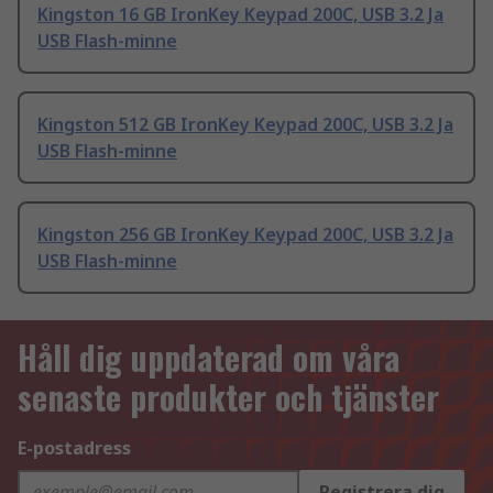
Kingston 16 GB IronKey Keypad 200C, USB 3.2 Ja
USB Flash-minne
Kingston 512 GB IronKey Keypad 200C, USB 3.2 Ja
USB Flash-minne
Kingston 256 GB IronKey Keypad 200C, USB 3.2 Ja
USB Flash-minne
Håll dig uppdaterad om våra
senaste produkter och tjänster
E-postadress
Registrera dig