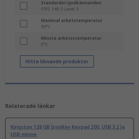
Standarder/godkännanden
FIPS 140-3 Level 3
Maximal arbetstemperatur
50°C
Minsta arbetsstemperatur
0°C
Hitta liknande produkter
Relaterade länkar
Kingston 128 GB IronKey Keypad 200, USB 3.2 Ja
USB-minne