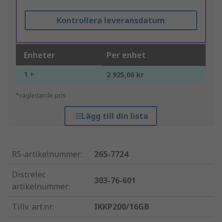
Kontrollera leveransdatum
Enheter
Per enhet
1 +
2 925,06 kr
*vägledande pris
Lägg till din lista
RS-artikelnummer
:
265-7724
Distrelec
303-76-601
artikelnummer
:
Tillv. art.nr
:
IKKP200/16GB