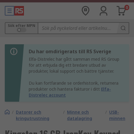
0
Sök efter MPN
Du har omdirigerats till RS Sverige
Elfa-Distrelec har gått samman med RS Group
för att erbjuda dig ett bredare utbud av
produkter, lokal support och bättre tjänster.
Du kan fortfarande se orderhistorik, returnera
produkter och hantera fakturor i ditt
Elfa-
Distrelec account
/
Datorer och
/
Minne och
/
USB-
kringutrustning
datalagring
minnen
Kingston 16 GB IronKey Keypad