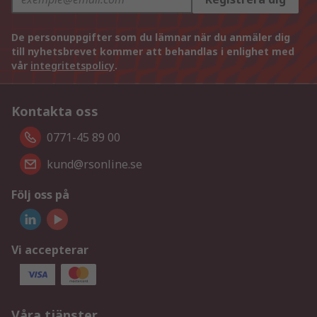
De personuppgifter som du lämnar när du anmäler dig
till nyhetsbrevet kommer att behandlas i enlighet med
vår
integritetspolicy
.
Kontakta oss
0771-45 89 00
kund@rsonline.se
Följ oss på
Vi accepterar
Våra tjänster