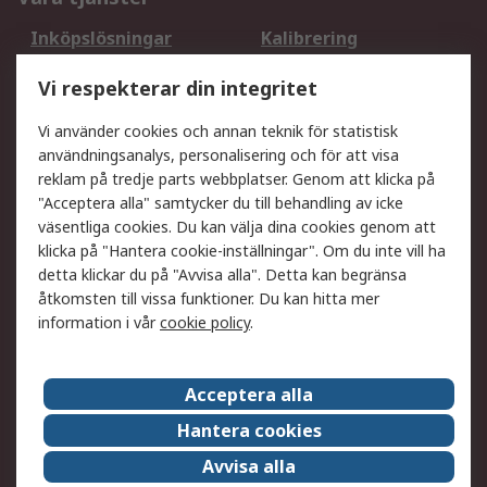
Inköpslösningar
Kalibrering
Utökat sortiment
Oljetestning och analys
Vi respekterar din integritet
DesignSpark
Teknisk Support
Ditt lokala säljteam
Exportlösningar
Vi använder cookies och annan teknik för statistisk
användningsanalys, personalisering och för att visa
reklam på tredje parts webbplatser. Genom att klicka på
Support
"Acceptera alla" samtycker du till behandling av icke
Få hjälp
Retur av varor
väsentliga cookies. Du kan välja dina cookies genom att
klicka på "Hantera cookie-inställningar". Om du inte vill ha
Leverans
Spåra din order
detta klickar du på "Avvisa alla". Detta kan begränsa
Begär en fakturakopi
Fördelar med RS-konto
åtkomsten till vissa funktioner. Du kan hitta mer
Betalningsalternativ
Okdo
information i vår
cookie policy
.
Om RS
Acceptera alla
Om RS
Försäljningsvillkor
Hantera cookies
Det juridiska
Press Centre
Avvisa alla
Jobba hos RS
ESG