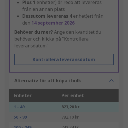
Plus
1
enhet(er) är redo att levereras
från en annan plats
Dessutom levereras
4
enhet(er) från
den
14 september 2026
Behöver du mer?
Ange den kvantitet du
behöver och klicka på "Kontrollera
leveransdatum"
Kontrollera leveransdatum
Alternativ för att köpa i bulk
Enheter
Per enhet
1 - 49
823,20 kr
50 - 99
782,10 kr
100 - 249
743,34 kr