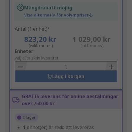
Mängdrabatt möjlig
Visa alternativ för volympriser
Antal (1 enhet)*
823,20 kr
1 029,00 kr
(exkl. moms)
(inkl. moms)
Add
Enheter
to
välj eller skriv kvantitet
Basket
Lägg i korgen
GRATIS leverans för online beställningar
över 750,00 kr
I lager
1
enhet(er) är redo att levereras