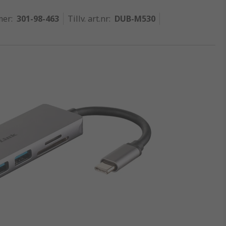
mer
:
301-98-463
Tillv. art.nr
:
DUB-M530