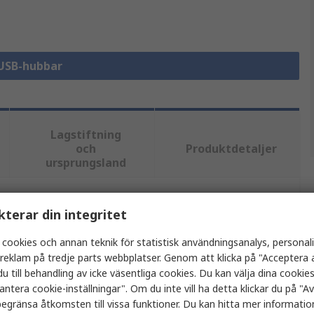
 USB-hubbar
Lagstiftning
och
Produktdetaljer
ursprungsland
kterar din integritet
tt eller flera attribut.
 cookies och annan teknik för statistisk användningsanalys, personal
Värde
a reklam på tredje parts webbplatser. Genom att klicka på "Acceptera a
u till behandling av icke väsentliga cookies. Du kan välja dina cooki
D-Link
antera cookie-inställningar". Om du inte vill ha detta klickar du på "Avv
egränsa åtkomsten till vissa funktioner. Du kan hitta mer information
USB-hubb