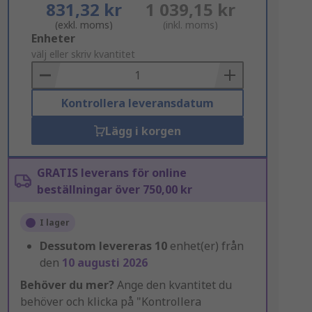
831,32 kr
1 039,15 kr
(exkl. moms)
(inkl. moms)
Add
Enheter
to
välj eller skriv kvantitet
Basket
Kontrollera leveransdatum
Lägg i korgen
GRATIS leverans för online
beställningar över 750,00 kr
I lager
Dessutom levereras
10
enhet(er) från
den
10 augusti 2026
Behöver du mer?
Ange den kvantitet du
behöver och klicka på "Kontrollera