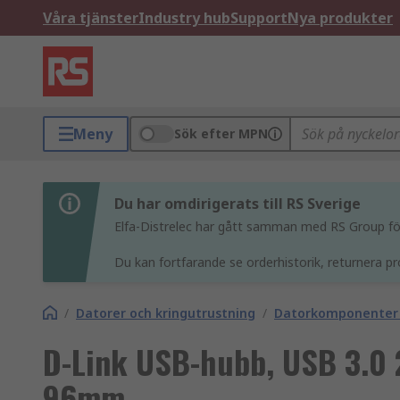
Våra tjänster
Industry hub
Support
Nya produkter
Meny
Sök efter MPN
Du har omdirigerats till RS Sverige
Elfa-Distrelec har gått samman med RS Group för 
Du kan fortfarande se orderhistorik, returnera pr
/
Datorer och kringutrustning
/
Datorkomponenter
D-Link USB-hubb, USB 3.0
96mm