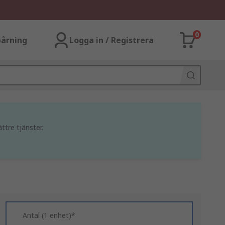
0
årning
Logga in / Registrera
ttre tjänster.
Antal (1 enhet)*