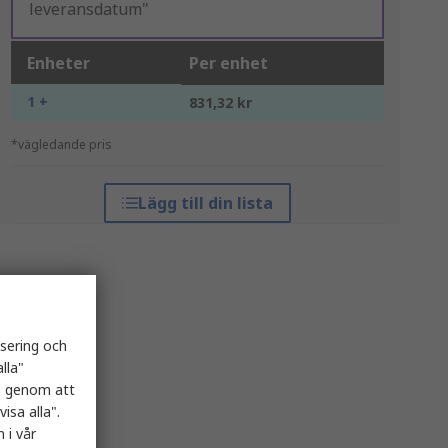
leveransdatum"
Enheter
Per enhet
1 +
831,32 kr
*vägledande pris
Lägg till din lista
isering och
lla"
es genom att
isa alla".
 i vår