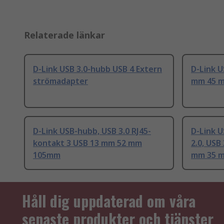
Relaterade länkar
D-Link USB 3.0-hubb USB 4 Extern
D-Link U
strömadapter
mm 45 
D-Link USB-hubb, USB 3.0 RJ45-
D-Link U
kontakt 3 USB 13 mm 52 mm
2.0, USB
105mm
mm 35 
Håll dig uppdaterad om våra
senaste produkter och tjänster