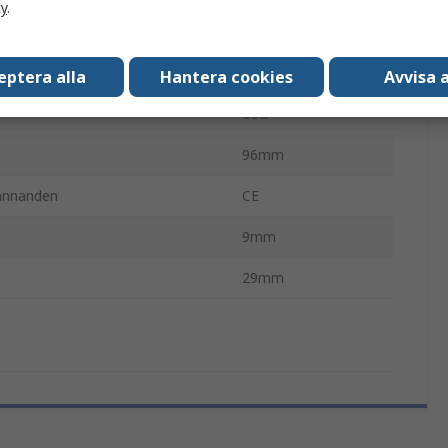
cy
.
2
USB 3.0
eptera alla
Hantera cookies
Avvisa a
USB
96mm
ännanden
CE
9mm
29mm