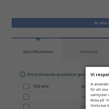
Se alla
Specifikationer
Datablad
Vi respe
Hitta liknande produkter genom att välja e
Vi använder
Välj alla
Attribut
för att vis
samtycker d
Varumärke
klicka på "H
Detta kan b
Produkttyp