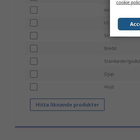
cookie poli
Antal USB-portar
USB-specifikation
Acc
Strömkälla
Bredd
Standarder/godk
Djup
Höjd
Hitta liknande produkter