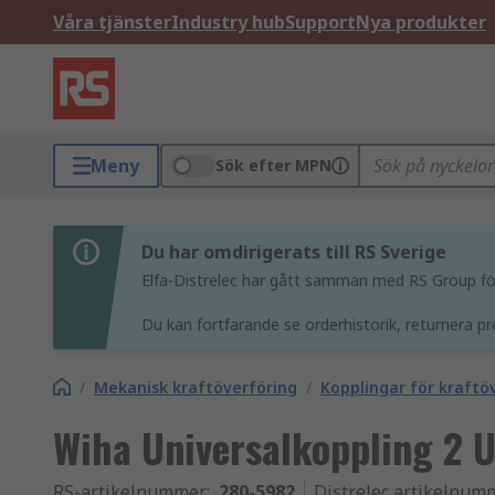
Våra tjänster
Industry hub
Support
Nya produkter
Meny
Sök efter MPN
Du har omdirigerats till RS Sverige
Elfa-Distrelec har gått samman med RS Group för 
Du kan fortfarande se orderhistorik, returnera pr
/
Mekanisk kraftöverföring
/
Kopplingar för kraftö
Wiha Universalkoppling 2 U
RS-artikelnummer
:
280-5982
Distrelec artikelnum