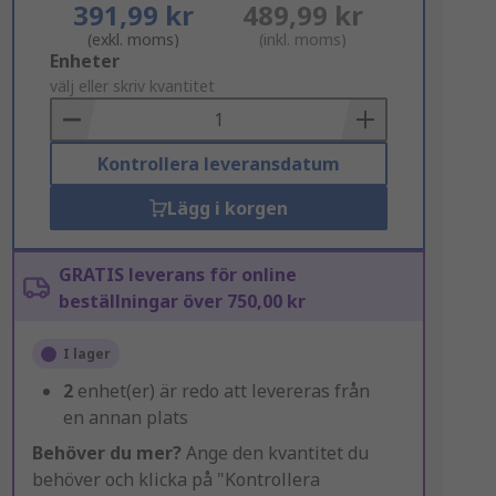
391,99 kr
489,99 kr
(exkl. moms)
(inkl. moms)
Add
Enheter
to
välj eller skriv kvantitet
Basket
Kontrollera leveransdatum
Lägg i korgen
GRATIS leverans för online
beställningar över 750,00 kr
I lager
2
enhet(er) är redo att levereras från
en annan plats
Behöver du mer?
Ange den kvantitet du
behöver och klicka på "Kontrollera