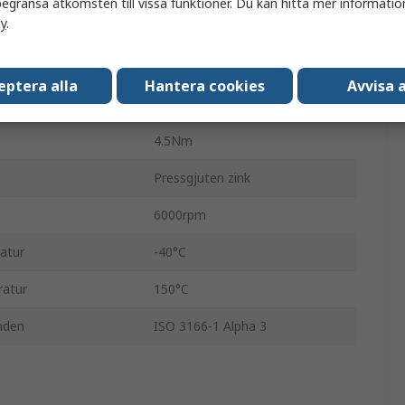
egränsa åtkomsten till vissa funktioner. Du kan hitta mer information
cy
.
Universell
15mm
eptera alla
Hantera cookies
Avvisa a
3°
4.5Nm
Pressgjuten zink
6000rpm
atur
-40°C
ratur
150°C
nden
ISO 3166-1 Alpha 3