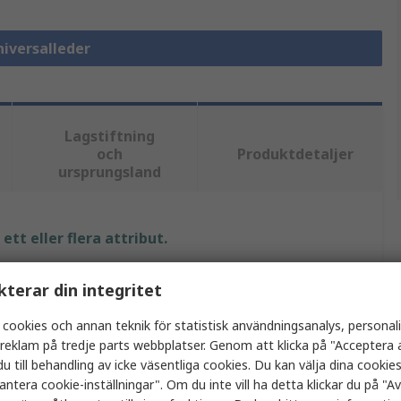
niversalleder
Lagstiftning
och
Produktdetaljer
ursprungsland
tt eller flera attribut.
Värde
kterar din integritet
Wiha
 cookies och annan teknik för statistisk användningsanalys, personal
a reklam på tredje parts webbplatser. Genom att klicka på "Acceptera a
Universalkoppling
u till behandling av icke väsentliga cookies. Du kan välja dina cooki
antera cookie-inställningar". Om du inte vill ha detta klickar du på "Avv
2