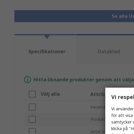
Se alla U
Specifikationer
Datablad
Hitta liknande produkter genom att välja e
Välj alla
Attribut
Vi respe
Varumärke
Vi använder
för att vis
Produkttyp
samtycker d
klicka på "H
Antal leder