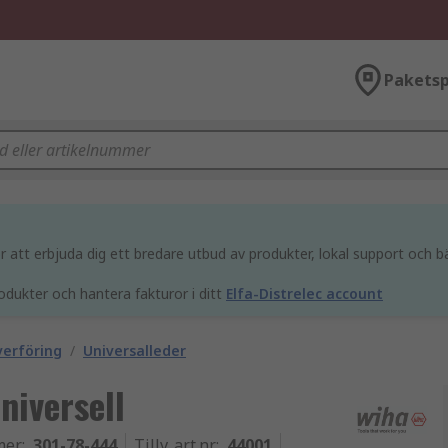
Paketsp
att erbjuda dig ett bredare utbud av produkter, lokal support och bä
odukter och hantera fakturor i ditt
Elfa-Distrelec account
verföring
/
Universalleder
niversell
mer
:
301-78-444
Tillv. art.nr
:
44001