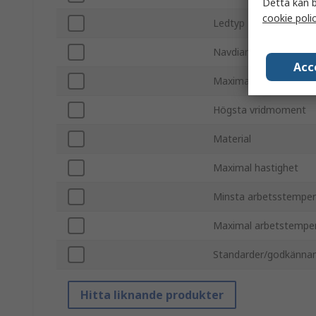
Detta kan b
cookie poli
Ledtyp
Navdiameter
Acc
Maximal arbetsvinkel
Högsta vridmoment
Material
Maximal hastighet
Minsta arbetsstemper
Maximal arbetstempe
Standarder/godkänna
Hitta liknande produkter