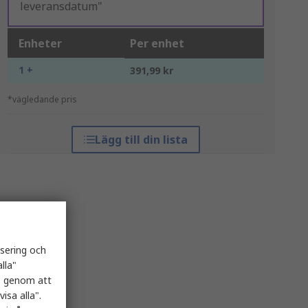
leveransdatum"
Enheter
Per enhet
1 +
391,99 kr
*vägledande pris
Lägg till din lista
isering och
lla"
es genom att
isa alla".