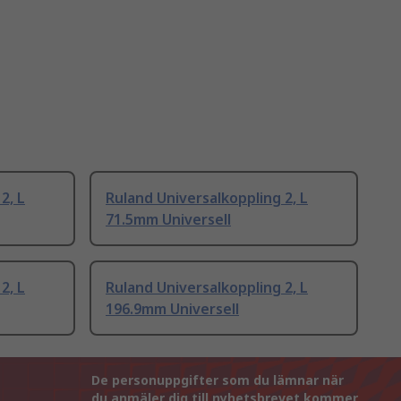
2, L
Ruland Universalkoppling 2, L
71.5mm Universell
2, L
Ruland Universalkoppling 2, L
196.9mm Universell
De personuppgifter som du lämnar när
du anmäler dig till nyhetsbrevet kommer