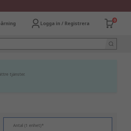
0
årning
Logga in / Registrera
ttre tjänster.
Antal (1 enhet)*