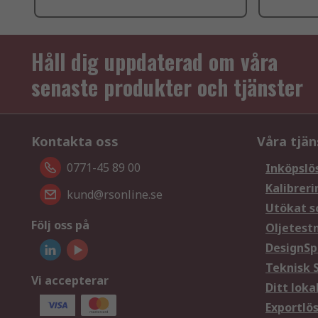
Håll dig uppdaterad om våra
senaste produkter och tjänster
Kontakta oss
Våra tjän
0771-45 89 00
Inköpslö
Kalibreri
kund@rsonline.se
Utökat s
Följ oss på
Oljetest
DesignSp
Teknisk 
Vi accepterar
Ditt loka
Exportlö