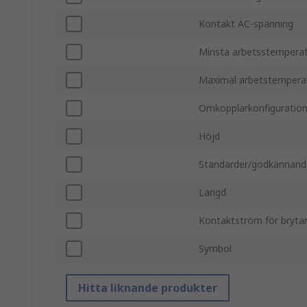
Kontakt AC-spänning
Minsta arbetsstempera
Maximal arbetstempera
Omkopplarkonfiguratio
Höjd
Standarder/godkännand
Längd
Kontaktström för bryta
Symbol
Hitta liknande produkter