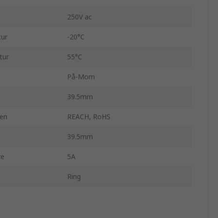
250V ac
tur
-20°C
tur
55°C
n
På-Mom
39.5mm
en
REACH, RoHS
39.5mm
re
5A
Ring