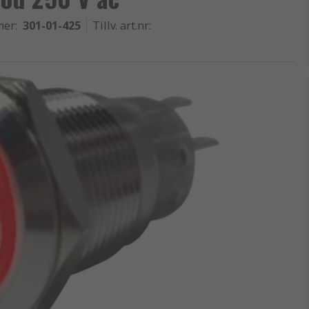
mer
:
301-01-425
Tillv. art.nr
: