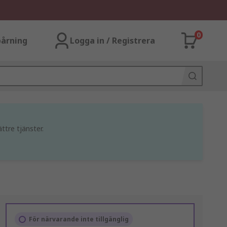
0
årning
Logga in / Registrera
ttre tjänster.
För närvarande inte tillgänglig