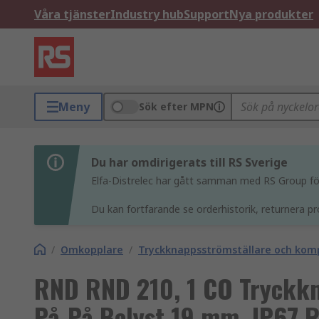
Våra tjänster
Industry hub
Support
Nya produkter
Meny
Sök efter MPN
Du har omdirigerats till RS Sverige
Elfa-Distrelec har gått samman med RS Group för 
Du kan fortfarande se orderhistorik, returnera pr
/
Omkopplare
/
Tryckknappsströmställare och ko
RND RND 210, 1 CO Tryckkn
På-På Belyst 19 mm, IP67 