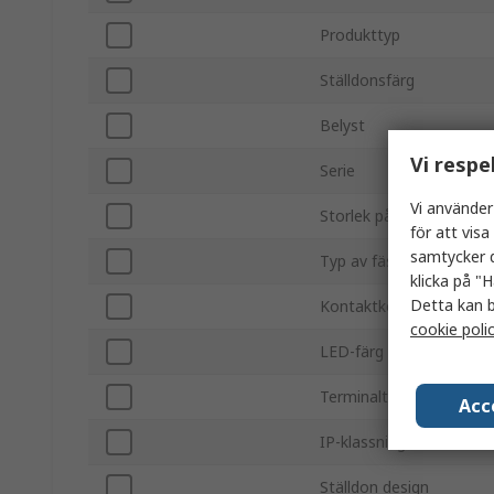
Produkttyp
Ställdonsfärg
Belyst
Vi respe
Serie
Vi använder
Storlek på panelutskärn
för att vis
samtycker d
Typ av fäste
klicka på "H
Detta kan b
Kontaktkonfiguration
cookie poli
LED-färg
Terminaltyp
Acc
IP-klassning
Ställdon design