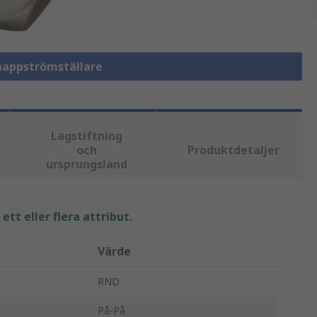
knappströmställare
Lagstiftning
och
Produktdetaljer
ursprungsland
tt eller flera attribut.
Värde
RND
På-På