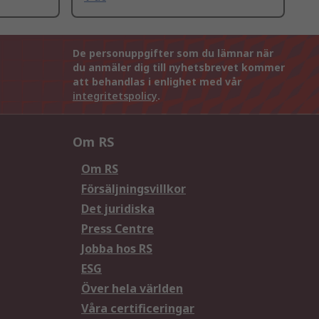
De personuppgifter som du lämnar när
du anmäler dig till nyhetsbrevet kommer
att behandlas i enlighet med vår
integritetspolicy
.
Om RS
Om RS
Försäljningsvillkor
Det juridiska
Press Centre
Jobba hos RS
ESG
Över hela världen
Våra certificeringar