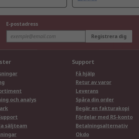
E-postadress
Registrera dig
ster
Support
sningar
Få hjälp
ng
Retur av varor
ortiment
Leverans
ning och analys
Spåra din order
ark
Begär en fakturakopi
Support
Fördelar med RS-konto
la säljteam
Betalningsalternativ
sningar
Okdo