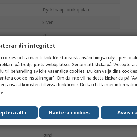
Tryckknappsomkopplare
Silver
Ja
kterar din integritet
RND 210
 cookies och annan teknik för statistisk användningsanalys, personal
ing
19 mm
a reklam på tredje parts webbplatser. Genom att klicka på "Acceptera a
u till behandling av icke väsentliga cookies. Du kan välja dina cooki
Panel
antera cookie-inställningar". Om du inte vill ha detta klickar du på "Avv
egränsa åtkomsten till vissa funktioner. Du kan hitta mer information
1 CO
cy
.
Röd
Blad
eptera alla
Hantera cookies
Avvisa a
IP67
Rund