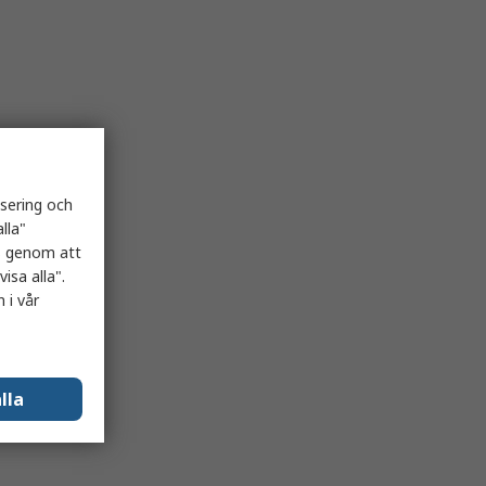
isering och
lla"
es genom att
isa alla".
 i vår
lla