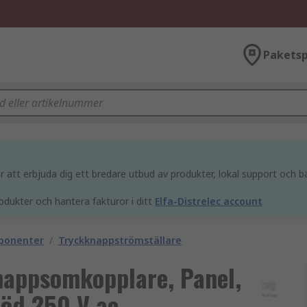
Paketsp
att erbjuda dig ett bredare utbud av produkter, lokal support och bä
odukter och hantera fakturor i ditt
Elfa-Distrelec account
mponenter
/
Tryckknappströmställare
appsomkopplare, Panel,
Röd 250 V ac