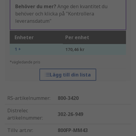
Behöver du mer?
Ange den kvantitet du
behöver och klicka på "Kontrollera
leveransdatum"
Enheter
Per enhet
1 +
170,46 kr
*vägledande pris
Lägg till din lista
RS-artikelnummer
:
800-3420
Distrelec
302-26-949
artikelnummer
:
Tillv. art.nr
:
800FP-MM43