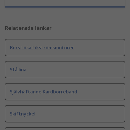
Relaterade länkar
Borstlösa Likströmsmotorer
Stållina
Självhäftande Kardborreband
Skiftnyckel