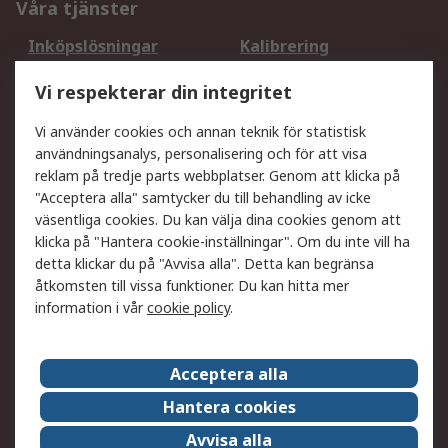
Våra tjänster
Inköpslösningar
Kalibrering
Utökat sortiment
Oljetestning och analys
Vi respekterar din integritet
DesignSpark
Teknisk Support
Ditt lokala säljteam
Exportlösningar
Vi använder cookies och annan teknik för statistisk
användningsanalys, personalisering och för att visa
reklam på tredje parts webbplatser. Genom att klicka på
Support
"Acceptera alla" samtycker du till behandling av icke
Få hjälp
Retur av varor
väsentliga cookies. Du kan välja dina cookies genom att
klicka på "Hantera cookie-inställningar". Om du inte vill ha
Leverans
Spåra din order
detta klickar du på "Avvisa alla". Detta kan begränsa
Begär en fakturakopi
Fördelar med RS-konto
åtkomsten till vissa funktioner. Du kan hitta mer
Betalningsalternativ
Okdo
information i vår
cookie policy
.
Om RS
Acceptera alla
Om RS
Försäljningsvillkor
Hantera cookies
Det juridiska
Press Centre
Avvisa alla
Jobba hos RS
ESG