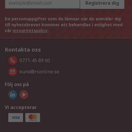
Registrera dig
De personuppgifter som du lämnar när du anmäler dig
till nyhetsbrevet kommer att behandlas i enlighet med
vår
integritetspolicy
.
Kontakta oss
0771-45 89 00
kund@rsonline.se
Följ oss på
Vi accepterar