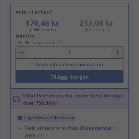
Antal (1 enhet)*
170,46 kr
213,08 kr
(exkl. moms)
(inkl. moms)
Add
Enheter
to
välj eller skriv kvantitet
Basket
Kontrollera leveransdatum
Lägg i korgen
GRATIS leverans för online beställningar
över 750,00 kr
Lagerförs av tillverkaren
Redo att levereras från
28 september
2026
den