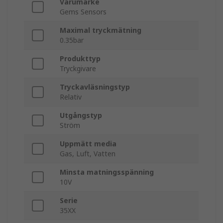
Varumärke
Gems Sensors
Maximal tryckmätning
0.35bar
Produkttyp
Tryckgivare
Tryckavläsningstyp
Relativ
Utgångstyp
Ström
Uppmätt media
Gas, Luft, Vatten
Minsta matningsspänning
10V
Serie
35XX