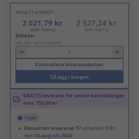
Antal (1 enhet)*
2 021,79 kr
2 527,24 kr
(exkl. moms)
(inkl. moms)
Add
Enheter
to
välj eller skriv kvantitet
Basket
Kontrollera leveransdatum
Lägg i korgen
GRATIS leverans för online beställningar
över 750,00 kr
I lager
Dessutom levereras
17
enhet(er) från
den
10 augusti 2026