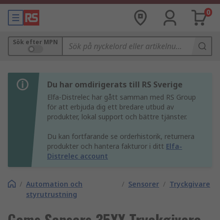
0
Sök efter MPN
Du har omdirigerats till RS Sverige
Elfa-Distrelec har gått samman med RS Group
för att erbjuda dig ett bredare utbud av
produkter, lokal support och bättre tjänster.
Du kan fortfarande se orderhistorik, returnera
produkter och hantera fakturor i ditt
Elfa-
Distrelec account
/
Automation och
/
Sensorer
/
Tryckgivare
styrutrustning
Gems Sensors 35XX Tryckgivare