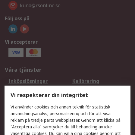
kund@rsonline.se
Följ oss på
Vi accepterar
Våra tjänster
Inköpslösningar
Kalibrering
Utökat sortiment
Oljetestning och analys
Vi respekterar din integritet
DesignSpark
Teknisk Support
Ditt lokala säljteam
Exportlösningar
Vi använder cookies och annan teknik för statistisk
användningsanalys, personalisering och för att visa
reklam på tredje parts webbplatser. Genom att klicka på
Support
"Acceptera alla" samtycker du till behandling av icke
Få hjälp
Retur av varor
väsentliga cookies. Du kan välja dina cookies genom att