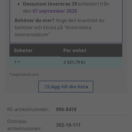
Dessutom levereras
39
enhet(er) från
den
07 september 2026
Behöver du mer?
Ange den kvantitet du
behöver och klicka på "Kontrollera
leveransdatum"
Enheter
Per enhet
1 +
2 021,79 kr
*vägledande pris
Lägg till din lista
RS-artikelnummer
:
896-8418
Distrelec
302-16-111
artikelnummer
: