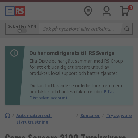
0
Sök efter MPN
Du har omdirigerats till RS Sverige
Elfa-Distrelec har gått samman med RS Group
för att erbjuda dig ett bredare utbud av
produkter, lokal support och bättre tjänster.
Du kan fortfarande se orderhistorik, returnera
produkter och hantera fakturor i ditt
Elfa-
Distrelec account
/
Automation och
/
Sensorer
/
Tryckgivare
styrutrustning
Gems Sensors 3100 Tryckgivare