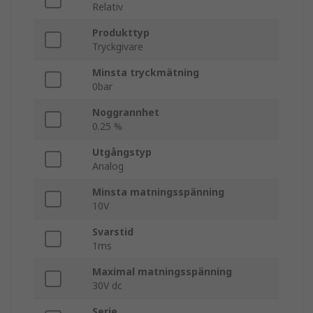
Relativ
Produkttyp
Tryckgivare
Minsta tryckmätning
0bar
Noggrannhet
0.25 %
Utgångstyp
Analog
Minsta matningsspänning
10V
Svarstid
1ms
Maximal matningsspänning
30V dc
Serie