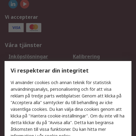
Vi accepterar
Våra tjänster
Inköpslösningar
Kalibrering
Utökat sortiment
Oljetestning och analys
Vi respekterar din integritet
DesignSpark
Teknisk Support
Ditt lokala säljteam
Exportlösningar
Vi använder cookies och annan teknik för statistisk
användningsanalys, personalisering och för att visa
reklam på tredje parts webbplatser. Genom att klicka på
Support
"Acceptera alla" samtycker du till behandling av icke
Få hjälp
Retur av varor
väsentliga cookies. Du kan välja dina cookies genom att
klicka på "Hantera cookie-inställningar". Om du inte vill ha
Leverans
Spåra din order
detta klickar du på "Avvisa alla". Detta kan begränsa
Begär en fakturakopi
Fördelar med RS-konto
åtkomsten till vissa funktioner. Du kan hitta mer
Betalningsalternativ
Okdo
information i vår
cookie policy
.