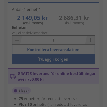
Antal (1 enhet)*
2 149,05 kr
2 686,31 kr
(exkl. moms)
(inkl. moms)
Add
Enheter
to
välj eller skriv kvantitet
Basket
Kontrollera leveransdatum
Lägg i korgen
GRATIS leverans för online beställningar
över 750,00 kr
I lager
75
enhet(er) är redo att levereras
Plus
10
enhet(er) är redo att levereras