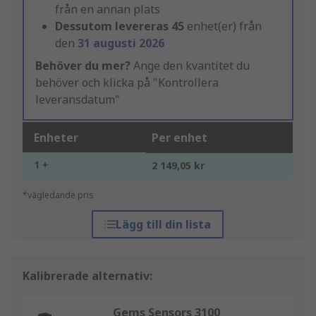
från en annan plats
Dessutom levereras
45
enhet(er) från
den
31 augusti 2026
Behöver du mer?
Ange den kvantitet du
behöver och klicka på "Kontrollera
leveransdatum"
Enheter
Per enhet
1 +
2 149,05 kr
*vägledande pris
Lägg till din lista
Kalibrerade alternativ:
Gems Sensors 3100