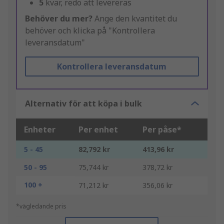
5
kvar, redo att levereras
Behöver du mer?
Ange den kvantitet du
behöver och klicka på "Kontrollera
leveransdatum"
Kontrollera leveransdatum
Alternativ för att köpa i bulk
Enheter
Per enhet
Per påse*
5 - 45
82,792 kr
413,96 kr
50 - 95
75,744 kr
378,72 kr
100 +
71,212 kr
356,06 kr
*vägledande pris