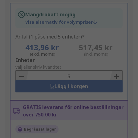
Mängdrabatt möjlig
Visa alternativ för volympriser
Antal (1 påse med 5 enheter)*
413,96 kr
517,45 kr
(exkl. moms)
(inkl. moms)
Add
Enheter
to
välj eller skriv kvantitet
Basket
Lägg i korgen
GRATIS leverans för online beställningar
över 750,00 kr
Begränsat lager