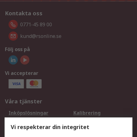
Kontakta oss
0771-45 89 00
kund@rsonline.se
Följ oss på
Vi accepterar
Våra tjänster
Inköpslösningar
Kalibrering
Utökat sortiment
Oljetestning och analys
Vi respekterar din integritet
DesignSpark
Teknisk Support