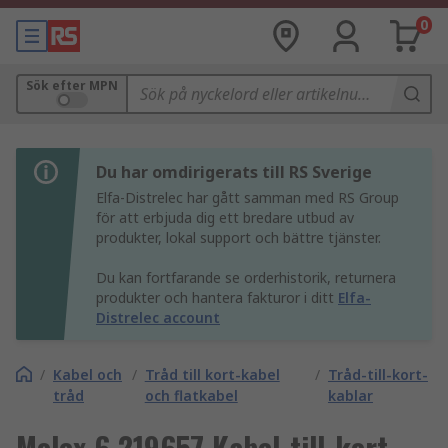
0
Sök efter MPN
Du har omdirigerats till RS Sverige
Elfa-Distrelec har gått samman med RS Group
för att erbjuda dig ett bredare utbud av
produkter, lokal support och bättre tjänster.
Du kan fortfarande se orderhistorik, returnera
produkter och hantera fakturor i ditt
Elfa-
Distrelec account
/
Kabel och
/
Tråd till kort-kabel
/
Tråd-till-kort-
tråd
och flatkabel
kablar
Molex 6 219657 Kabel-till-kort-