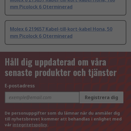
mm Picolock 6 Oterminerad
Molex 6 219657 Kabel-till-kort-kabel Hona, 50
mm Picolock 6 Oterminerad
Håll dig uppdaterad om våra
senaste produkter och tjänster
E-postadress
Registrera dig
De personuppgifter som du lämnar när du anmäler dig
till nyhetsbrevet kommer att behandlas i enlighet med
vår
integritetspolicy
.