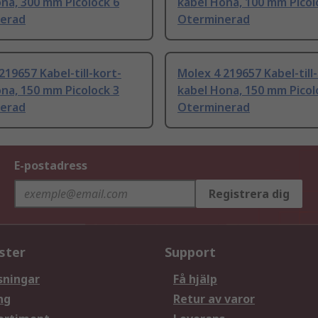
na, 300 mm Picolock 6
kabel Hona, 100 mm Picol
erad
Oterminerad
219657 Kabel-till-kort-
Molex 4 219657 Kabel-till
na, 150 mm Picolock 3
kabel Hona, 150 mm Picol
erad
Oterminerad
E-postadress
Registrera dig
ster
Support
sningar
Få hjälp
ng
Retur av varor