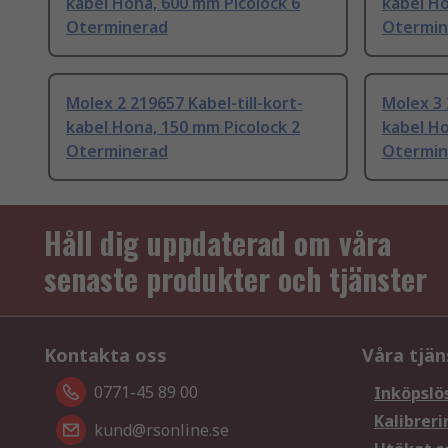
kabel Hona, 600 mm Picolock 6
kabel Ho
Oterminerad
Otermin
Molex 2 219657 Kabel-till-kort-
Molex 3 
kabel Hona, 150 mm Picolock 2
kabel Ho
Oterminerad
Otermin
Håll dig uppdaterad om våra
senaste produkter och tjänster
Kontakta oss
Våra tjän
0771-45 89 00
Inköpslö
Kalibreri
kund@rsonline.se