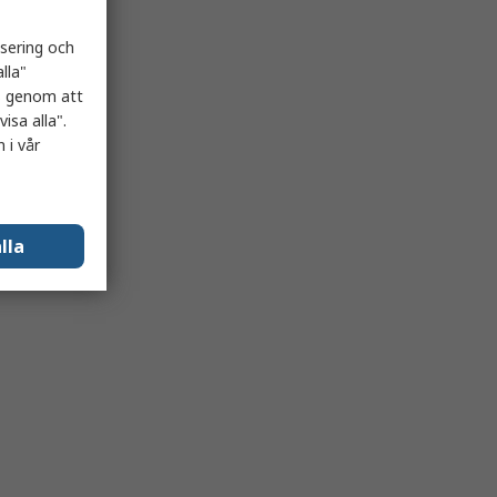
isering och
lla"
es genom att
isa alla".
 i vår
lla