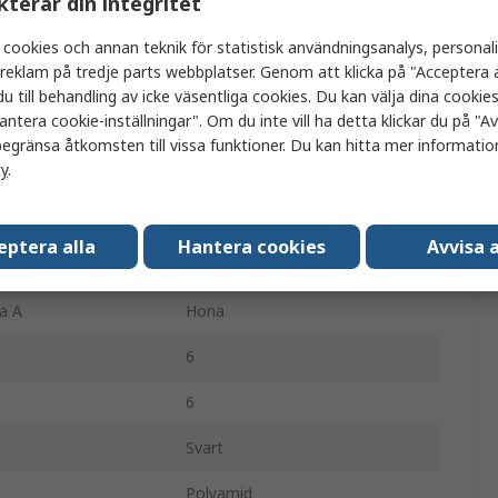
kterar din integritet
Molex
 cookies och annan teknik för statistisk användningsanalys, personal
a reklam på tredje parts webbplatser. Genom att klicka på "Acceptera a
Picolock
u till behandling av icke väsentliga cookies. Du kan välja dina cooki
antera cookie-inställningar". Om du inte vill ha detta klickar du på "Avv
Kabel-till-kort-kabel
egränsa åtkomsten till vissa funktioner. Du kan hitta mer information
cy
.
Oterminerad
219657
eptera alla
Hantera cookies
Avvisa a
1
a A
Hona
6
6
Svart
Polyamid