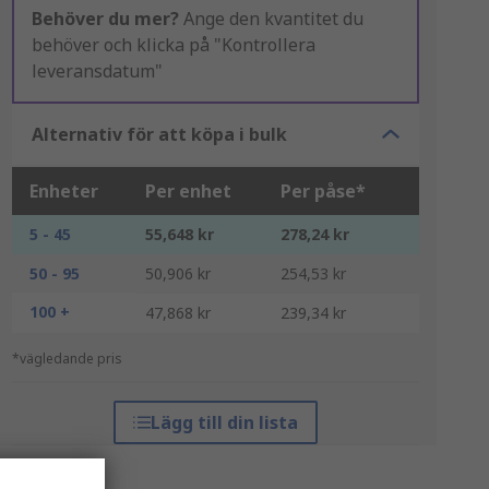
Behöver du mer?
Ange den kvantitet du
behöver och klicka på "Kontrollera
leveransdatum"
Alternativ för att köpa i bulk
Enheter
Per enhet
Per påse*
5 - 45
55,648 kr
278,24 kr
50 - 95
50,906 kr
254,53 kr
100 +
47,868 kr
239,34 kr
*vägledande pris
Lägg till din lista