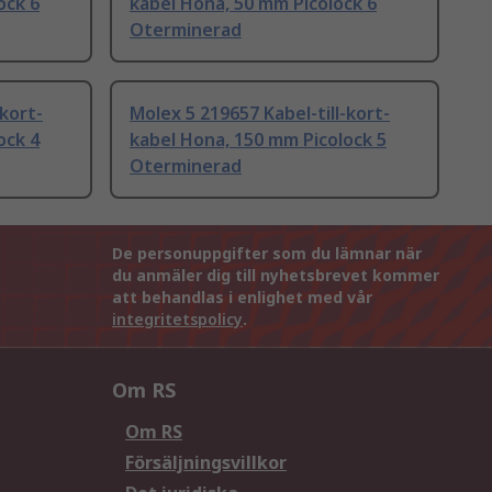
ock 6
kabel Hona, 50 mm Picolock 6
Oterminerad
-kort-
Molex 5 219657 Kabel-till-kort-
ock 4
kabel Hona, 150 mm Picolock 5
Oterminerad
De personuppgifter som du lämnar när
du anmäler dig till nyhetsbrevet kommer
att behandlas i enlighet med vår
integritetspolicy
.
Om RS
Om RS
Försäljningsvillkor