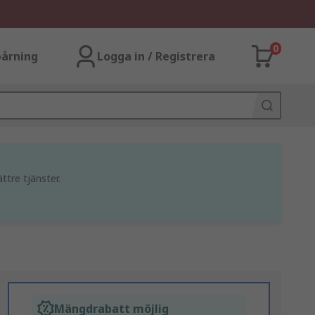
0
årning
Logga in / Registrera
ttre tjänster.
Mängdrabatt möjlig