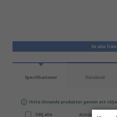
Se alla Tråd
Specifikationer
Datablad
Hitta liknande produkter genom att välja e
Välj alla
Attribut