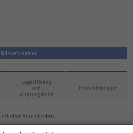
-till-kort-kablar
Lagstiftning
och
Produktdetaljer
ursprungsland
tt eller flera attribut.
Värde