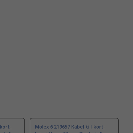
-kort-
Molex 6 219657 Kabel-till-kort-