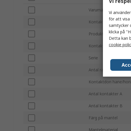
Vi respe
Varumärke
Vi använder
för att vis
Kontaktdon typ A
samtycker d
klicka på "H
Produkttyp
Detta kan b
cookie poli
Kontaktdon typ B
Serie
Acc
Antal rader A
Kontaktdon hane/hon
Antal kontakter A
Antal kontakter B
Färg på mantel
Mantelmaterial