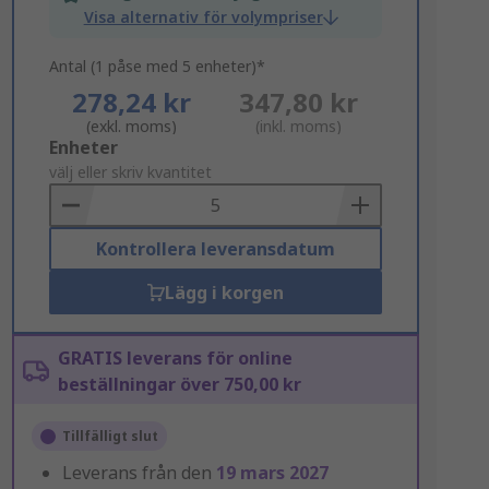
Visa alternativ för volympriser
Antal (1 påse med 5 enheter)*
278,24 kr
347,80 kr
(exkl. moms)
(inkl. moms)
Add
Enheter
to
välj eller skriv kvantitet
Basket
Kontrollera leveransdatum
Lägg i korgen
GRATIS leverans för online
beställningar över 750,00 kr
Tillfälligt slut
Leverans från den
19 mars 2027