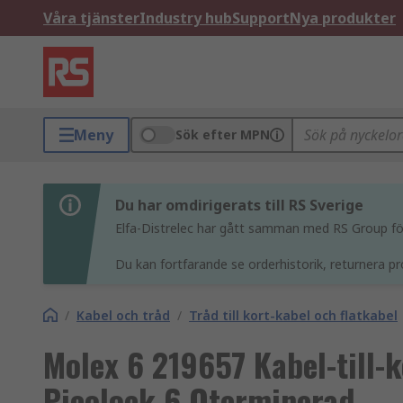
Våra tjänster
Industry hub
Support
Nya produkter
Meny
Sök efter MPN
Du har omdirigerats till RS Sverige
Elfa-Distrelec har gått samman med RS Group för 
Du kan fortfarande se orderhistorik, returnera pr
/
Kabel och tråd
/
Tråd till kort-kabel och flatkabel
Molex 6 219657 Kabel-till-
Picolock 6 Oterminerad