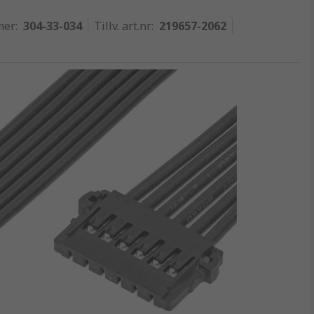
mer
:
304-33-034
Tillv. art.nr
:
219657-2062