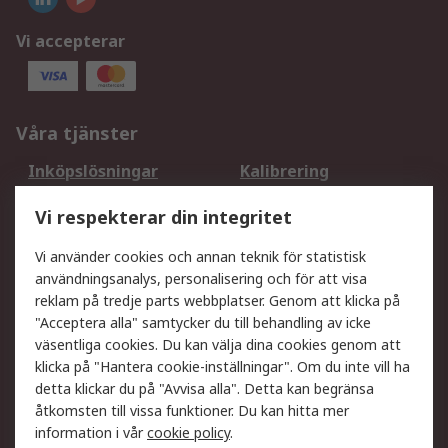
Vi accepterar
Våra tjänster
Inköpslösningar
Kalibrering
Utökat sortiment
Oljetestning och analys
Vi respekterar din integritet
DesignSpark
Teknisk Support
Ditt lokala säljteam
Exportlösningar
Vi använder cookies och annan teknik för statistisk
användningsanalys, personalisering och för att visa
reklam på tredje parts webbplatser. Genom att klicka på
Support
"Acceptera alla" samtycker du till behandling av icke
Få hjälp
Retur av varor
väsentliga cookies. Du kan välja dina cookies genom att
klicka på "Hantera cookie-inställningar". Om du inte vill ha
Leverans
Spåra din order
detta klickar du på "Avvisa alla". Detta kan begränsa
Begär en fakturakopi
Fördelar med RS-konto
åtkomsten till vissa funktioner. Du kan hitta mer
Betalningsalternativ
Okdo
information i vår
cookie policy
.