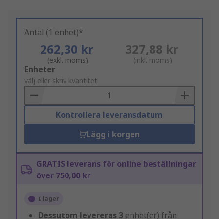
Antal (1 enhet)*
262,30 kr
327,88 kr
(exkl. moms)
(inkl. moms)
Add
Enheter
to
välj eller skriv kvantitet
Basket
Kontrollera leveransdatum
Lägg i korgen
GRATIS leverans för online beställningar
över 750,00 kr
I lager
Dessutom levereras
3
enhet(er) från