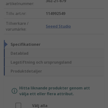
302-21-679
artikelnummer
:
Tillv. art.nr
:
114992549
Tillverkare /
Seeed Studio
varumärke
:
Specifikationer
Datablad
Lagstiftning och ursprungsland
Produktdetaljer
Hitta liknande produkter genom att
välja ett eller flera attribut.
Välj alla