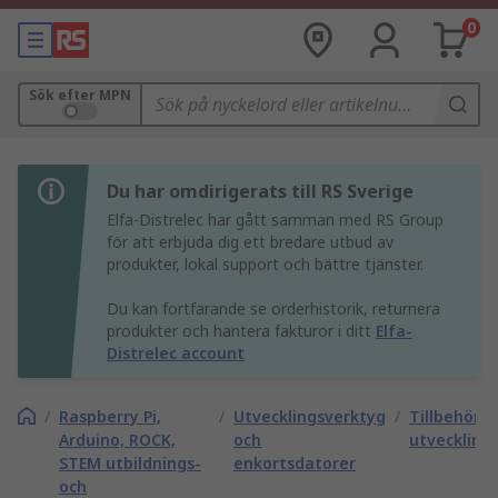
0
Sök efter MPN
Du har omdirigerats till RS Sverige
Elfa-Distrelec har gått samman med RS Group
för att erbjuda dig ett bredare utbud av
produkter, lokal support och bättre tjänster.
Du kan fortfarande se orderhistorik, returnera
produkter och hantera fakturor i ditt
Elfa-
Distrelec account
/
Raspberry Pi,
/
Utvecklingsverktyg
/
Tillbehör ti
Arduino, ROCK,
och
utveckling
STEM utbildnings-
enkortsdatorer
och