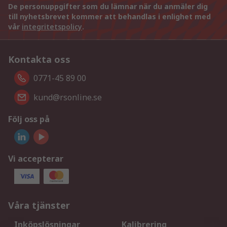
De personuppgifter som du lämnar när du anmäler dig
till nyhetsbrevet kommer att behandlas i enlighet med
vår
integritetspolicy
.
Kontakta oss
0771-45 89 00
kund@rsonline.se
Följ oss på
Vi accepterar
Våra tjänster
Inköpslösningar
Kalibrering