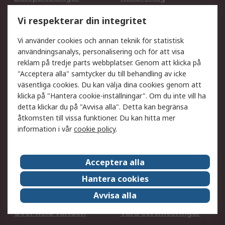
Utökat sortiment
Oljetestning och analys
Vi respekterar din integritet
DesignSpark
Teknisk Support
Ditt lokala säljteam
Exportlösningar
Vi använder cookies och annan teknik för statistisk
användningsanalys, personalisering och för att visa
reklam på tredje parts webbplatser. Genom att klicka på
Support
"Acceptera alla" samtycker du till behandling av icke
Få hjälp
Retur av varor
väsentliga cookies. Du kan välja dina cookies genom att
klicka på "Hantera cookie-inställningar". Om du inte vill ha
Leverans
Spåra din order
detta klickar du på "Avvisa alla". Detta kan begränsa
Begär en fakturakopi
Fördelar med RS-konto
åtkomsten till vissa funktioner. Du kan hitta mer
Betalningsalternativ
Okdo
information i vår
cookie policy
.
Om RS
Acceptera alla
Om RS
Försäljningsvillkor
Hantera cookies
Det juridiska
Press Centre
Avvisa alla
Jobba hos RS
ESG
Över hela världen
Våra certificeringar