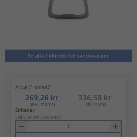
Se alla Tillbehör till svetsmasker
Antal (1 enhet)*
269,26 kr
336,58 kr
(exkl. moms)
(inkl. moms)
Add
Enheter
to
välj eller skriv kvantitet
Basket