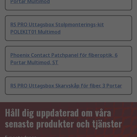
Portar Multimod
RS PRO Uttagsbox Stolpmonterings-kit
POLEKIT01 Multimod
Phoenix Contact Patchpanel för fiberoptik, 6
Portar Multimod, ST
RS PRO Uttagsbox Skarvskåp för fiber, 3 Portar
Håll dig uppdaterad om våra
senaste produkter och tjänster