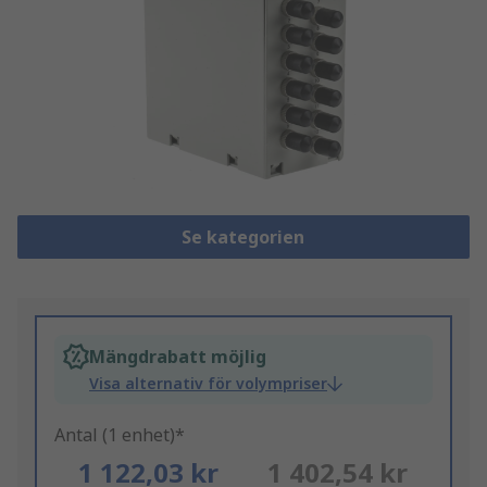
Se kategorien
Mängdrabatt möjlig
Visa alternativ för volympriser
Antal (1 enhet)*
1 122,03 kr
1 402,54 kr