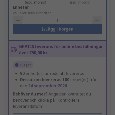
(exkl. moms)
(inkl. moms)
Add
Enheter
to
välj eller skriv kvantitet
Basket
Lägg i korgen
GRATIS leverans för online beställningar
över 750,00 kr
I lager
90
enhet(er) är redo att levereras
Dessutom levereras
100
enhet(er) från
den
24 september 2026
Behöver du mer?
Ange den kvantitet du
behöver och klicka på "Kontrollera
leveransdatum"