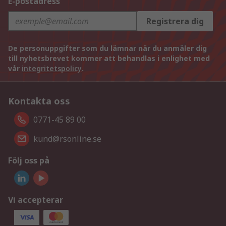
E-postadress
Registrera dig
De personuppgifter som du lämnar när du anmäler dig
till nyhetsbrevet kommer att behandlas i enlighet med
vår
integritetspolicy
.
Kontakta oss
0771-45 89 00
kund@rsonline.se
Följ oss på
Vi accepterar