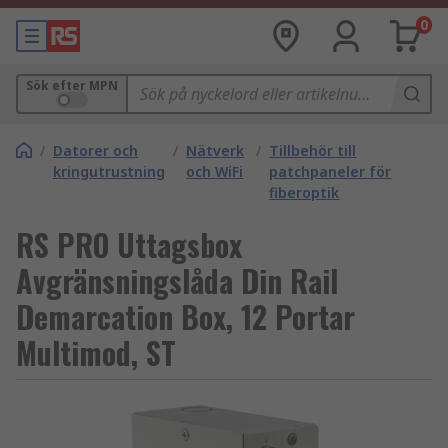
0
Sök efter MPN
/
Datorer och
/
Nätverk
/
Tillbehör till
kringutrustning
och WiFi
patchpaneler för
fiberoptik
RS PRO Uttagsbox
Avgränsningslåda Din Rail
Demarcation Box, 12 Portar
Multimod, ST