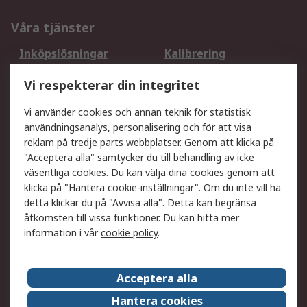
Våra tjänster
Inköpslösningar
Kalibrering
Utökat sortiment
Oljetestning och analys
Vi respekterar din integritet
DesignSpark
Teknisk Support
Ditt lokala säljteam
Exportlösningar
Vi använder cookies och annan teknik för statistisk
användningsanalys, personalisering och för att visa
reklam på tredje parts webbplatser. Genom att klicka på
Support
"Acceptera alla" samtycker du till behandling av icke
Få hjälp
Retur av varor
väsentliga cookies. Du kan välja dina cookies genom att
klicka på "Hantera cookie-inställningar". Om du inte vill ha
Leverans
Spåra din order
detta klickar du på "Avvisa alla". Detta kan begränsa
Begär en fakturakopi
Fördelar med RS-konto
åtkomsten till vissa funktioner. Du kan hitta mer
Betalningsalternativ
Okdo
information i vår
cookie policy
.
Om RS
Acceptera alla
Om RS
Försäljningsvillkor
Hantera cookies