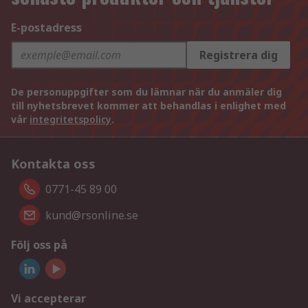
E-postadress
Registrera dig
De personuppgifter som du lämnar när du anmäler dig
till nyhetsbrevet kommer att behandlas i enlighet med
vår
integritetspolicy
.
Kontakta oss
0771-45 89 00
kund@rsonline.se
Följ oss på
Vi accepterar