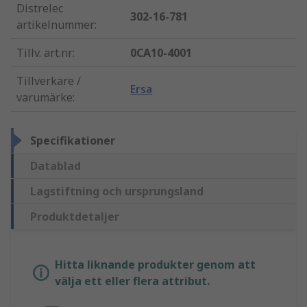
Distrelec
302-16-781
artikelnummer
:
Tillv. art.nr
:
0CA10-4001
Tillverkare /
Ersa
varumärke
:
Specifikationer
Datablad
Lagstiftning och ursprungsland
Produktdetaljer
Hitta liknande produkter genom att
välja ett eller flera attribut.