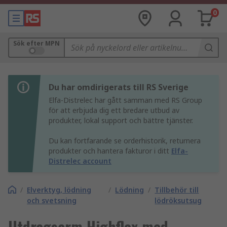
0
Sök efter MPN
Du har omdirigerats till RS Sverige
Elfa-Distrelec har gått samman med RS Group
för att erbjuda dig ett bredare utbud av
produkter, lokal support och bättre tjänster.
Du kan fortfarande se orderhistorik, returnera
produkter och hantera fakturor i ditt
Elfa-
Distrelec account
/
Elverktyg, lödning
/
Lödning
/
Tillbehör till
och svetsning
lödröksutsug
Utdragsarm Highflex med