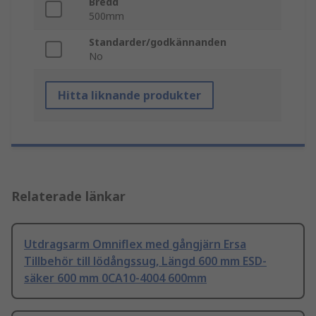
Bredd
500mm
Standarder/godkännanden
No
Hitta liknande produkter
Relaterade länkar
Utdragsarm Omniflex med gångjärn Ersa
Tillbehör till lödångssug, Längd 600 mm ESD-
säker 600 mm 0CA10-4004 600mm