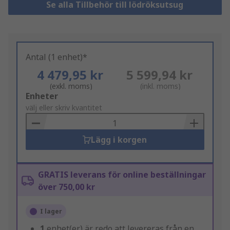
Se alla Tillbehör till lödröksutsug
Antal (1 enhet)*
4 479,95 kr
5 599,94 kr
(exkl. moms)
(inkl. moms)
Add
Enheter
to
välj eller skriv kvantitet
Basket
Lägg i korgen
GRATIS leverans för online beställningar
över 750,00 kr
I lager
1
enhet(er) är redo att levereras från en