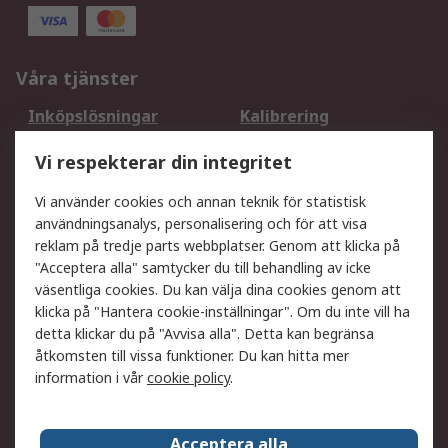
Våra tjänster
Inköpslösningar
Kalibrering
Utökat sortiment
Oljetestning och analys
Vi respekterar din integritet
DesignSpark
Teknisk Support
Ditt lokala säljteam
Exportlösningar
Vi använder cookies och annan teknik för statistisk
användningsanalys, personalisering och för att visa
reklam på tredje parts webbplatser. Genom att klicka på
Support
"Acceptera alla" samtycker du till behandling av icke
Få hjälp
Retur av varor
väsentliga cookies. Du kan välja dina cookies genom att
klicka på "Hantera cookie-inställningar". Om du inte vill ha
Leverans
Spåra din order
detta klickar du på "Avvisa alla". Detta kan begränsa
Begär en fakturakopi
Fördelar med RS-konto
åtkomsten till vissa funktioner. Du kan hitta mer
Betalningsalternativ
Okdo
information i vår
cookie policy
.
Om RS
Acceptera alla