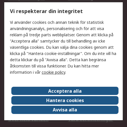
Utökat sortiment
Oljetestning och analys
Vi respekterar din integritet
DesignSpark
Teknisk Support
Ditt lokala säljteam
Exportlösningar
Vi använder cookies och annan teknik för statistisk
användningsanalys, personalisering och för att visa
reklam på tredje parts webbplatser. Genom att klicka på
Support
"Acceptera alla" samtycker du till behandling av icke
Få hjälp
Retur av varor
väsentliga cookies. Du kan välja dina cookies genom att
klicka på "Hantera cookie-inställningar". Om du inte vill ha
Leverans
Spåra din order
detta klickar du på "Avvisa alla". Detta kan begränsa
Begär en fakturakopi
Fördelar med RS-konto
åtkomsten till vissa funktioner. Du kan hitta mer
Betalningsalternativ
Okdo
information i vår
cookie policy
.
Om RS
Acceptera alla
Om RS
Försäljningsvillkor
Hantera cookies
Det juridiska
Press Centre
Avvisa alla
Jobba hos RS
ESG
Över hela världen
Våra certificeringar