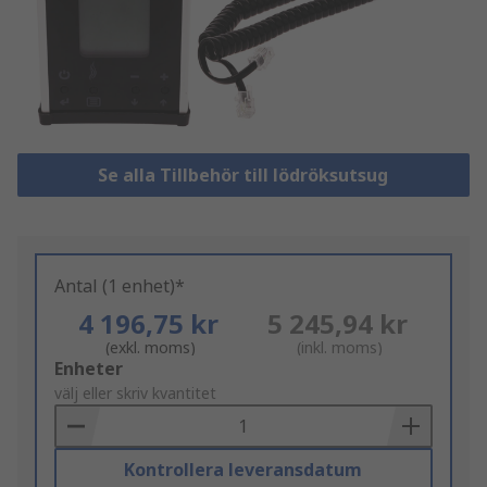
Se alla Tillbehör till lödröksutsug
Antal (1 enhet)*
4 196,75 kr
5 245,94 kr
(exkl. moms)
(inkl. moms)
Add
Enheter
to
välj eller skriv kvantitet
Basket
Kontrollera leveransdatum