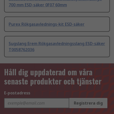
700 mm ESD-säker 0F07 60mm
Purex Rökgasavlednings-kit ESD-säker
Sugslang Erem Rökgasavledningsslang ESD-säker
T0058762036
Håll dig uppdaterad om våra
senaste produkter och tjänster
E-postadress
Registrera dig