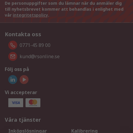
De personuppgifter som du lämnar när du anmäler dig
till nyhetsbrevet kommer att behandlas i enlighet med
vår
integritetspolicy
.
Kontakta oss
0771-45 89 00
kund@rsonline.se
Följ oss på
Vi accepterar
Våra tjänster
Inköpslösningar
Kalibrering