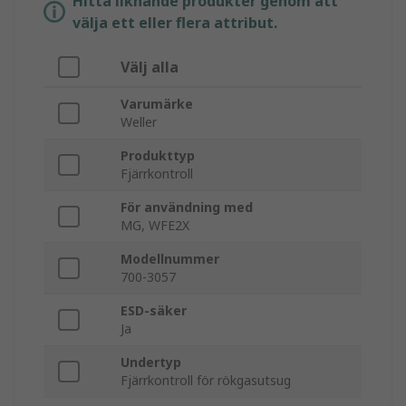
Hitta liknande produkter genom att
välja ett eller flera attribut.
Välj alla
Varumärke
Weller
Produkttyp
Fjärrkontroll
För användning med
MG, WFE2X
Modellnummer
700-3057
ESD-säker
Ja
Undertyp
Fjärrkontroll för rökgasutsug