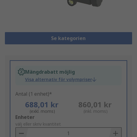
Se kategorien
Mängdrabatt möjlig
Visa alternativ för volympriser
Antal (1 enhet)*
688,01 kr
860,01 kr
(exkl. moms)
(inkl. moms)
Add
Enheter
to
välj eller skriv kvantitet
Basket