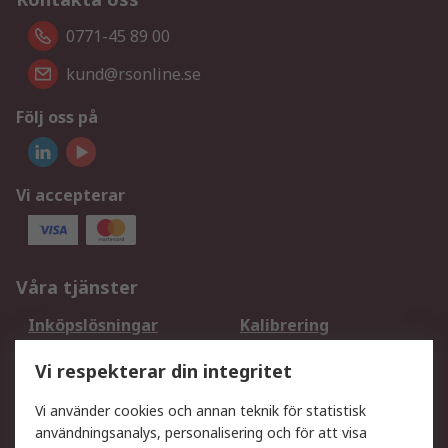
0771-45 89 00
kund@rsonline.se
Följ oss på
Vi accepterar
Våra tjänster
Inköpslösningar
Kalibrering
Utökat sortiment
Oljetestning och analys
Vi respekterar din integritet
DesignSpark
Teknisk Support
Ditt lokala säljteam
Exportlösningar
Vi använder cookies och annan teknik för statistisk
användningsanalys, personalisering och för att visa