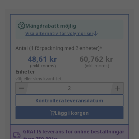
Mängdrabatt möjlig
Visa alternativ för volympriser
Antal (1 förpackning med 2 enheter)*
48,61 kr
60,762 kr
(exkl. moms)
(inkl. moms)
Add
Enheter
to
välj eller skriv kvantitet
Basket
Kontrollera leveransdatum
Lägg i korgen
GRATIS leverans för online beställningar