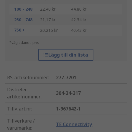
100 - 248
22,40 kr
44,80 kr
250 - 748
21,17 kr
42,34 kr
750 +
20,215 kr
40,43 kr
*vägledande pris
Lägg till din lista
RS-artikelnummer
:
277-7201
Distrelec
304-34-317
artikelnummer
:
Tillv. art.nr
:
1-967642-1
Tillverkare /
TE Connectivity
varumärke
: