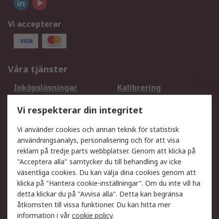
Vi accepterar
Våra tjänster
Inköpslösningar
Kalibrering
Utökat sortiment
Oljetestning och analys
Vi respekterar din integritet
DesignSpark
Teknisk Support
Ditt lokala säljteam
Exportlösningar
Vi använder cookies och annan teknik för statistisk
användningsanalys, personalisering och för att visa
reklam på tredje parts webbplatser. Genom att klicka på
Support
"Acceptera alla" samtycker du till behandling av icke
Få hjälp
Retur av varor
väsentliga cookies. Du kan välja dina cookies genom att
klicka på "Hantera cookie-inställningar". Om du inte vill ha
Leverans
Spåra din order
detta klickar du på "Avvisa alla". Detta kan begränsa
Begär en fakturakopi
Fördelar med RS-konto
åtkomsten till vissa funktioner. Du kan hitta mer
Betalningsalternativ
Okdo
information i vår
cookie policy
.