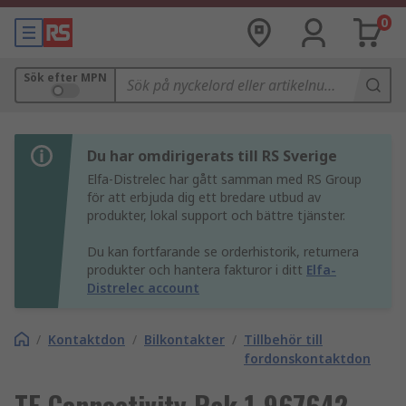
0
Sök efter MPN
Du har omdirigerats till RS Sverige
Elfa-Distrelec har gått samman med RS Group
för att erbjuda dig ett bredare utbud av
produkter, lokal support och bättre tjänster.
Du kan fortfarande se orderhistorik, returnera
produkter och hantera fakturor i ditt
Elfa-
Distrelec account
/
Kontaktdon
/
Bilkontakter
/
Tillbehör till
fordonskontaktdon
TE Connectivity Rak 1-967642