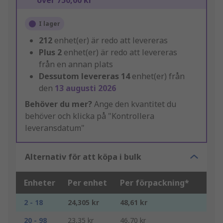
över 750,00 kr
I lager
212
enhet(er) är redo att levereras
Plus
2
enhet(er) är redo att levereras
från en annan plats
Dessutom levereras
14
enhet(er) från
den
13 augusti 2026
Behöver du mer?
Ange den kvantitet du
behöver och klicka på "Kontrollera
leveransdatum"
Alternativ för att köpa i bulk
Enheter
Per enhet
Per förpackning*
2 - 18
24,305 kr
48,61 kr
20 - 98
23,35 kr
46,70 kr