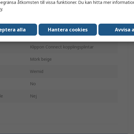
egränsa åtkomsten till vissa funktioner. Du kan hitta mer information
cy
.
Weidmüller
Adapterhylsa
eptera alla
Hantera cookies
Avvisa a
Ändskydd
Klippon Connect kopplingsplintar
Mörk beige
Wemid
No
de
Nej