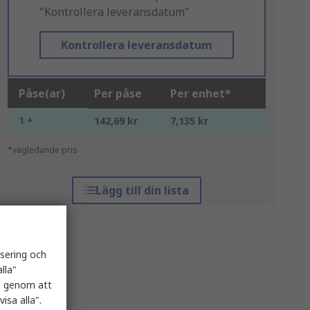
"Kontrollera leveransdatum"
Kontrollera leveransdatum
Påse(ar)
Per påse
Per enhet*
1 +
142,69 kr
7,135 kr
*vägledande pris
Lägg till din lista
isering och
lla"
es genom att
isa alla".