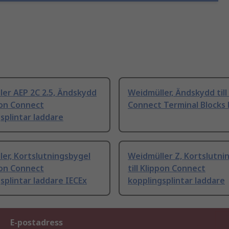
er AEP 2C 2.5, Ändskydd
Weidmüller, Ändskydd till
ppon Connect
Connect Terminal Blocks 
splintar laddare
er, Kortslutningsbygel
Weidmüller Z, Kortslutni
ppon Connect
till Klippon Connect
splintar laddare IECEx
kopplingsplintar laddare
E-postadress