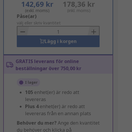
142,69 kr
178,36 kr
(exkl. moms)
(inkl. moms)
Add
Påse(ar)
to
välj eller skriv kvantitet
Basket
Lägg i korgen
GRATIS leverans för online
beställningar över 750,00 kr
I lager
105
enhet(er) är redo att
levereras
Plus
4
enhet(er) är redo att
levereras från en annan plats
Behöver du mer?
Ange den kvantitet
du behöver och klicka på