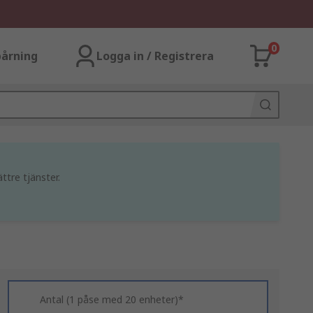
0
årning
Logga in / Registrera
ttre tjänster.
Antal (1 påse med 20 enheter)*