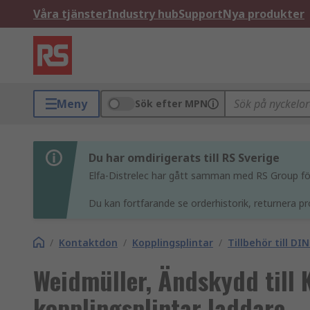
Våra tjänster
Industry hub
Support
Nya produkter
Meny
Sök efter MPN
Du har omdirigerats till RS Sverige
Elfa-Distrelec har gått samman med RS Group för 
Du kan fortfarande se orderhistorik, returnera pr
/
Kontaktdon
/
Kopplingsplintar
/
Tillbehör till D
Weidmüller, Ändskydd till 
kopplingsplintar laddare