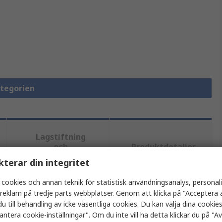
ategorien
Lagstiftning
och
Produktdetaljer
ursprungsland
kterar din integritet
 cookies och annan teknik för statistisk användningsanalys, personal
tt eller flera attribut.
a reklam på tredje parts webbplatser. Genom att klicka på "Acceptera a
u till behandling av icke väsentliga cookies. Du kan välja dina cooki
antera cookie-inställningar". Om du inte vill ha detta klickar du på "Avv
Värde