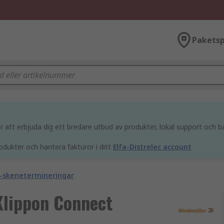
Paketsp
att erbjuda dig ett bredare utbud av produkter, lokal support och bä
odukter och hantera fakturor i ditt
Elfa-Distrelec account
IN-skenetermineringar
Klippon Connect