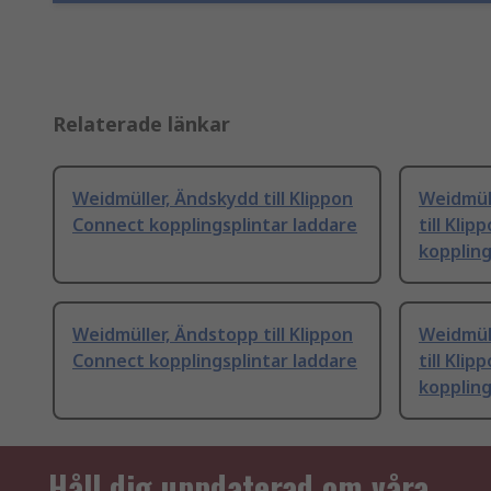
Relaterade länkar
Weidmüller, Ändskydd till Klippon
Weidmüll
Connect kopplingsplintar laddare
till Kli
koppling
Weidmüller, Ändstopp till Klippon
Weidmüll
Connect kopplingsplintar laddare
till Kli
koppling
Håll dig uppdaterad om våra