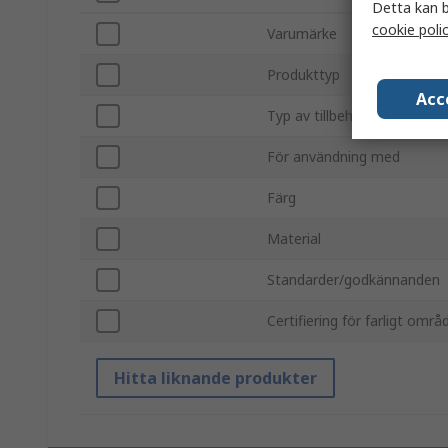
Detta kan b
cookie poli
Varumärke
Produkttyp
Acc
Typ av tillbehör
För användning med
Färg
Material
Standarder/godkännanden
Certifiering för farligt områ
Hitta liknande produkter