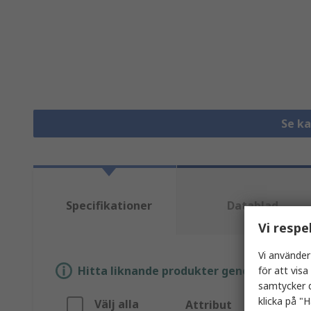
Se k
Specifikationer
Datablad
Vi respe
Vi använder
Hitta liknande produkter genom att välja e
för att vis
samtycker d
klicka på "H
Välj alla
Attribut