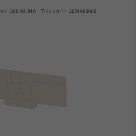
mer
:
300-92-810
Tillv. art.nr
:
2051900000