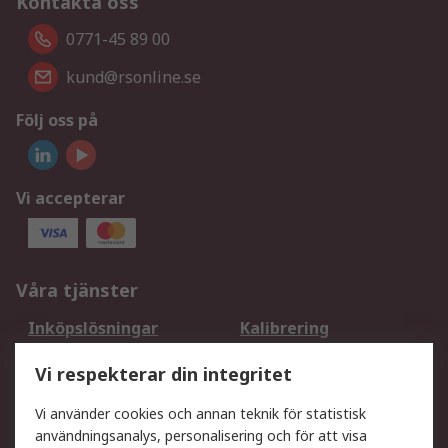
Kontakta oss
0771-45 89 00
kund@rsonline.se
Följ oss på
Vi accepterar
Våra tjänster
Inköpslösningar
Kalibrering
Utökat sortiment
Oljetestning och analys
Vi respekterar din integritet
DesignSpark
Teknisk Support
Ditt lokala säljteam
Exportlösningar
Vi använder cookies och annan teknik för statistisk
användningsanalys, personalisering och för att visa