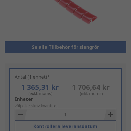
Se alla Tillbehör för slangrör
Antal (1 enhet)*
1 365,31 kr
1 706,64 kr
(exkl. moms)
(inkl. moms)
Add
Enheter
to
välj eller skriv kvantitet
Basket
Kontrollera leveransdatum