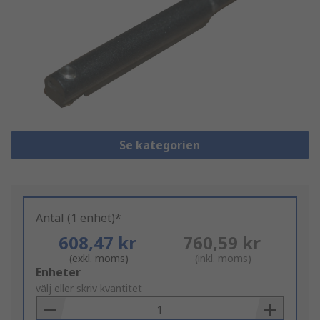
Se kategorien
Antal (1 enhet)*
608,47 kr
760,59 kr
(exkl. moms)
(inkl. moms)
Add
Enheter
to
välj eller skriv kvantitet
Basket