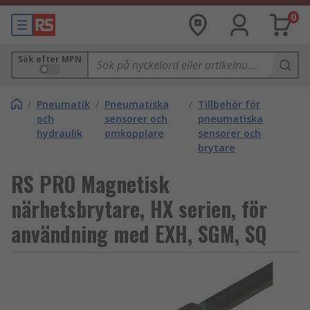
0
Sök efter MPN
/
Pneumatik
/
Pneumatiska
/
Tillbehör för
och
sensorer och
pneumatiska
hydraulik
omkopplare
sensorer och
brytare
RS PRO Magnetisk
närhetsbrytare, HX serien, för
användning med EXH, SGM, SQ