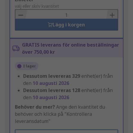
to
välj eller skriv kvantitet
Basket
Lägg i korgen
GRATIS leverans för online beställningar
över 750,00 kr
I lager
Dessutom levereras
329
enhet(er) från
den
10 augusti 2026
Dessutom levereras
128
enhet(er) från
den
10 augusti 2026
Behöver du mer?
Ange den kvantitet du
behöver och klicka på "Kontrollera
leveransdatum"