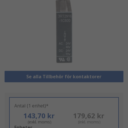
Se alla Tillbehör för kontaktorer
Antal (1 enhet)*
143,70 kr
179,62 kr
(exkl. moms)
(inkl. moms)
Add
Enheter