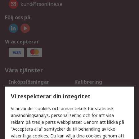
kund@rsonline.se
Följ oss på
Vi accepterar
Våra tjänster
Inköpslösningar
Kalibrering
Utökat sortiment
Oljetestning och analys
Vi respekterar din integritet
DesignSpark
Teknisk Support
Ditt lokala säljteam
Exportlösningar
Vi använder cookies och annan teknik för statistisk
användningsanalys, personalisering och för att visa
reklam på tredje parts webbplatser. Genom att klicka på
Support
"Acceptera alla" samtycker du till behandling av icke
Få hjälp
Retur av varor
väsentliga cookies. Du kan välja dina cookies genom att