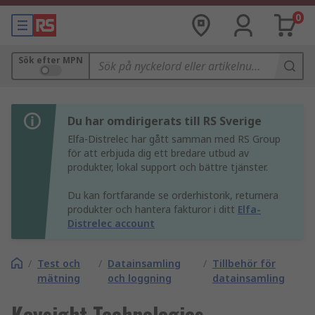
0
Sök efter MPN
Du har omdirigerats till RS Sverige
Elfa-Distrelec har gått samman med RS Group
för att erbjuda dig ett bredare utbud av
produkter, lokal support och bättre tjänster.
Du kan fortfarande se orderhistorik, returnera
produkter och hantera fakturor i ditt
Elfa-
Distrelec account
/
Test och
/
Datainsamling
/
Tillbehör för
mätning
och loggning
datainsamling
Keysight Technologies