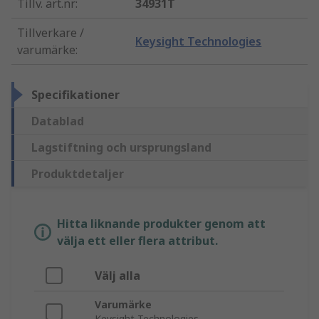
Tillv. art.nr
:
34931T
Tillverkare /
Keysight Technologies
varumärke
:
Specifikationer
Datablad
Lagstiftning och ursprungsland
Produktdetaljer
Hitta liknande produkter genom att
välja ett eller flera attribut.
Välj alla
Varumärke
Keysight Technologies