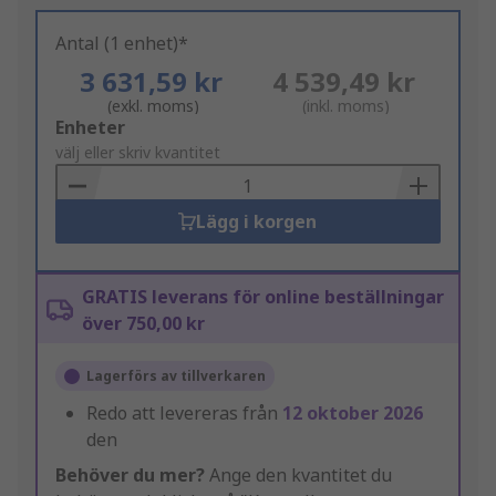
Antal (1 enhet)*
3 631,59 kr
4 539,49 kr
(exkl. moms)
(inkl. moms)
Add
Enheter
to
välj eller skriv kvantitet
Basket
Lägg i korgen
GRATIS leverans för online beställningar
över 750,00 kr
Lagerförs av tillverkaren
Redo att levereras från
12 oktober 2026
den
Behöver du mer?
Ange den kvantitet du